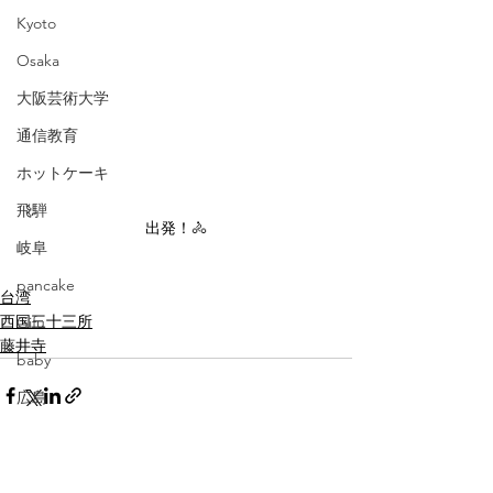
Kyoto
Osaka
大阪芸術大学
通信教育
ホットケーキ
飛騨
出発！🚴
岐阜
pancake
台湾
西国三十三所
Gifu
藤井寺
baby
広島
伊勢
三重