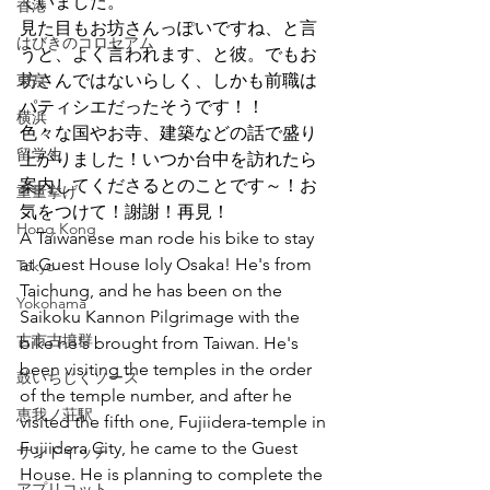
ていました。
香港
見た目もお坊さんっぽいですね、と言
はびきのコロセアム
うと、よく言われます、と彼。でもお
東京
坊さんではないらしく、しかも前職は
パティシエだったそうです！！
横浜
色々な国やお寺、建築などの話で盛り
留学生
上がりました！いつか台中を訪れたら
案内してくださるとのことです～！お
重量挙げ
気をつけて！謝謝！再見！
Hong Kong
A Taiwanese man rode his bike to stay 
at Guest House Ioly Osaka! He's from 
Tokyo
Taichung, and he has been on the 
Yokohama
Saikoku Kannon Pilgrimage with the 
古市古墳群
bike he's brought from Taiwan. He's 
been visiting the temples in the order 
鼓いちじくソース
of the temple number, and after he 
恵我ノ荘駅
visited the fifth one, Fujiidera-temple in 
Fujiidera City, he came to the Guest 
サンドイッチ
House. He is planning to complete the 
アプリコット