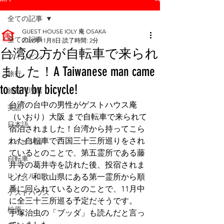
全ての記事
GUEST HOUSE IOLY 庵 OSAKA
全ての記事
2019年11月8日
読了時間: 2分
台湾の方が自転車で来られ
フィリピン
ました！A Taiwanese man came
旅行
to stay by bicycle!
旅行代理店
台湾の台中の男性がゲストハウス庵
英語
（いおり）大阪 まで自転車で来られて
日本語
宿泊されました！台湾から持ってこら
れた自転車で西国三十三所巡りをされ
スペイン語
ているとのことで、第五霊所である藤
自転車
井寺の葛井寺を訪れた後、投宿されま
レンタル
した。和歌山県にある第一霊所から順
番に回られているとのことで、11月中
ゲストハウス
に全三十三所巡る予定だそうです。
松原
手塚治虫の「ブッダ」も読んだと言っ