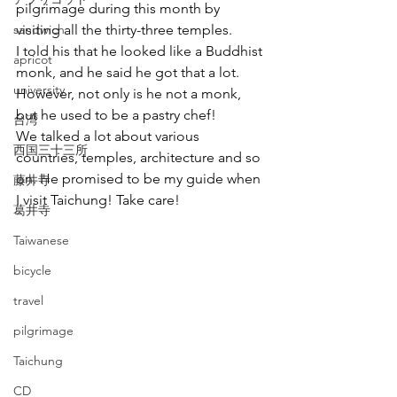
pilgrimage during this month by 
sandwich
visiting all the thirty-three temples.
I told his that he looked like a Buddhist 
apricot
monk, and he said he got that a lot. 
university
However, not only is he not a monk, 
but he used to be a pastry chef!
台湾
We talked a lot about various 
西国三十三所
countries, temples, architecture and so 
on. He promised to be my guide when 
藤井寺
I visit Taichung! Take care!
葛井寺
Taiwanese
bicycle
travel
pilgrimage
Taichung
CD