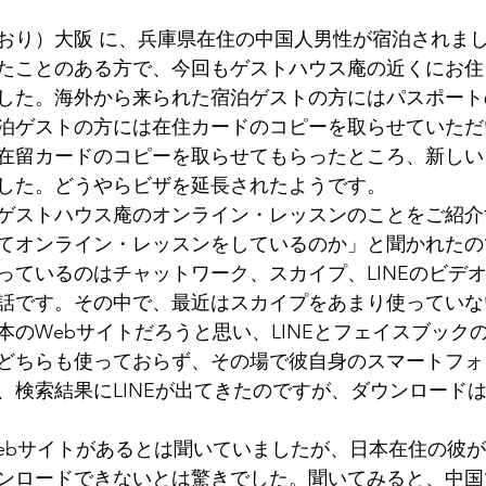
墳群
鼓いちじくソース
恵我ノ荘駅
サンドイッチ
おり）大阪 に、兵庫県在住の中国人男性が宿泊されま
たことのある方で、今回もゲストハウス庵の近くにお住
した。海外から来られた宿泊ゲストの方にはパスポート
ity
台湾
西国三十三所
藤井寺
泊ゲストの方には在住カードのコピーを取らせていただ
在留カードのコピーを取らせてもらったところ、新しい
した。どうやらビザを延長されたようです。
ゲストハウス庵のオンライン・レッスンのことをご紹介
てオンライン・レッスンをしているのか」と聞かれたの
っているのはチャットワーク、スカイプ、LINEのビデ
話です。その中で、最近はスカイプをあまり使っていな
本のWebサイトだろうと思い、LINEとフェイスブック
どちらも使っておらず、その場で彼自身のスマートフォン
、検索結果にLINEが出てきたのですが、ダウンロード
bサイトがあるとは聞いていましたが、日本在住の彼が日本
ンロードできないとは驚きでした。聞いてみると、中国