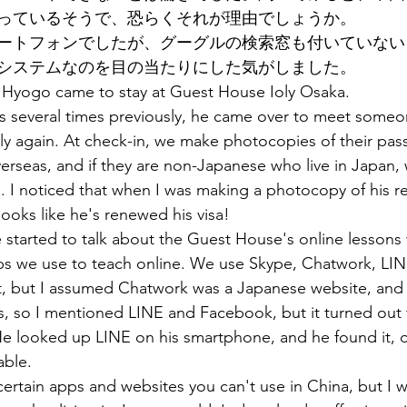
っているそうで、恐らくそれが理由でしょうか。
ートフォンでしたが、グーグルの検索窓も付いていない
システムなのを目の当たりにした気がしました。
Hyogo came to stay at Guest House Ioly Osaka.
s several times previously, he came over to meet someo
y again. At check-in, we make photocopies of their passp
rseas, and if they are non-Japanese who live in Japan, 
s. I noticed that when I was making a photocopy of his r
 looks like he's renewed his visa!
started to talk about the Guest House's online lessons
ps we use to teach online. We use Skype, Chatwork, LIN
, but I assumed Chatwork was a Japanese website, and I
, so I mentioned LINE and Facebook, but it turned out t
He looked up LINE on his smartphone, and he found it, on
ble. 
certain apps and websites you can't use in China, but I w