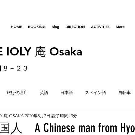
HOME
BOOKING
Blog
DIRECTION
ACTIVITIES
More
 IOLY 庵 Osaka
目８－２３
旅行代理店
英語
日本語
スペイン語
自転車
LY 庵 OSAKA
2020年5月7日
読了時間: 3分
はびきのコロセアム
東京
横浜
留学生
重量
A Chinese man from Hyo