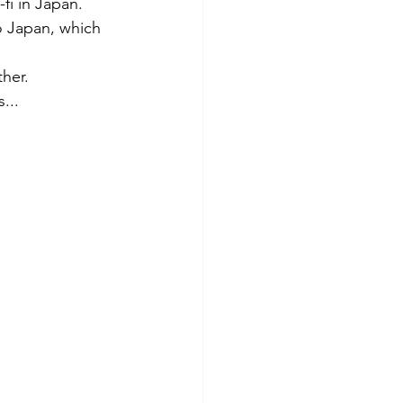
fi in Japan. 
o Japan, which 
her. 
... 