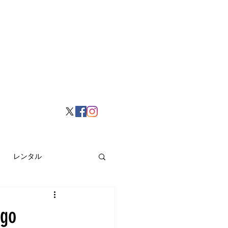
レンタル
挙げ
Hong Kong
go