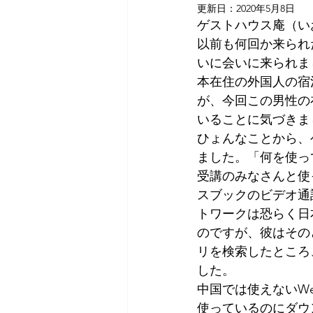
更新日：
2020年5月8日
Tokyo
Yokohama
古市古
ゲストハウス庵（い
以前も何回か来られ
いに会いに来られま
sandwich
apricot
univers
本在住の外国人の宿
が、今回この男性の
いることに気づきま
ひょんなことから、
ました。「何を使っ
受講のみなさんと使
スブックのビデオ通
トワークは恐らく日
のですが、彼はその
リを検索したところ
した。
中国では使えないWe
使っているのにダウ