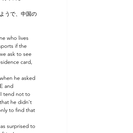
ようで、中国の
ne who lives 
orts if the 
we ask to see 
esidence card, 
 when he asked 
E and 
 tend not to 
hat he didn't 
ly to find that 
as surprised to 