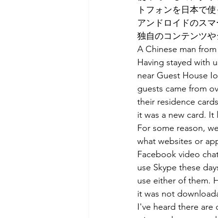
トフォンを日本で使
アンドロイドのスマ
独自のコンテンツや
A Chinese man from 
Having stayed with u
near Guest House Iol
guests came from ove
their residence card
it was a new card. It
For some reason, we 
what websites or ap
Facebook video chat
use Skype these days
use either of them. 
it was not downloada
I've heard there are 