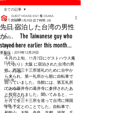
全ての記事
GUEST HOUSE IOLY 庵 OSAKA
全ての記事
2019年11月29日
読了時間: 2分
先日 宿泊した台湾の男性
フィリピン
が… The Taiwanese guy who
旅行
stayed here earlier this month...
旅行代理店
更新日：
2019年12月29日
英語
今月の上旬、11月7日にゲストハウス庵
日本語
（いおり）大阪 に宿泊された台湾の男
性。西国三十三所巡礼のために台中か
スペイン語
ら来られ、第一礼所から順に自転車で
自転車
回っていました。当館には、第五礼所
である藤井寺の葛井寺に参拝されたあ
レンタル
と投宿されました。聞いてみると、一
ゲストハウス
か月で全三十三所を巡って台湾に帰国
松原
する予定とのことでした。自転車で、
和歌山、大阪、奈良、京都、滋賀、兵