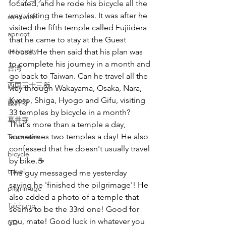
located, and he rode his bicycle all the 
way visiting the temples. It was after he 
sandwich
visited the fifth temple called Fujiidera 
apricot
that he came to stay at the Guest 
university
House. He then said that his plan was 
to complete his journey in a month and 
台湾
go back to Taiwan. Can he travel all the 
西国三十三所
way through Wakayama, Osaka, Nara, 
Kyoto, Shiga, Hyogo and Gifu, visiting 
藤井寺
33 temples by bicycle in a month? 
葛井寺
That's more than a temple a day, 
sometimes two temples a day! He also 
Taiwanese
confessed that he doesn't usually travel 
bicycle
by bike.☕
travel
The guy messaged me yesterday 
saying he 'finished the pilgrimage'! He 
pilgrimage
also added a photo of a temple that 
Taichung
seems to be the 33rd one! Good for 
you, mate! Good luck in whatever you 
CD