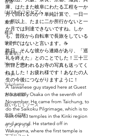
香港
庫、はたまた岐阜にわたる工程を一か
はびきのコロセアム
月で回れるのか？単純計算で、一日一
か所以上、たまに二か所行かないと一
東京
か月では到達できないですね。しか
横浜
も、普段から自転車で長旅をしている
留学生
わけではないと言います。☕
昨日、そんな彼から連絡があり、「巡
重量挙げ
礼を終えた」とのことでした！三十三
Hong Kong
所目と思われるお寺の写真も送ってく
れました！お疲れ様です！あなたの人
Tokyo
生の今後につながりますように！
Yokohama
A Taiwanese guy stayed here at Guest 
House Ioly Osaka on the seventh of 
古市古墳群
November. He came from Taichung, to 
鼓いちじくソース
do the Saikoku Pilgrimage, which is to 
恵我ノ荘駅
visit the 33 temples in the Kinki region 
and around. He started off in 
サンドイッチ
Wakayama, where the first temple is 
アプリコット