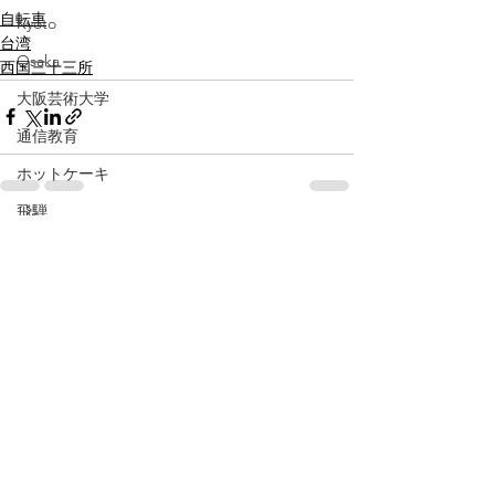
自転車
Kyoto
台湾
Osaka
西国三十三所
大阪芸術大学
通信教育
ホットケーキ
飛騨
すべて表示
最新記事
岐阜
pancake
Gifu
baby
広島
伊勢
三重