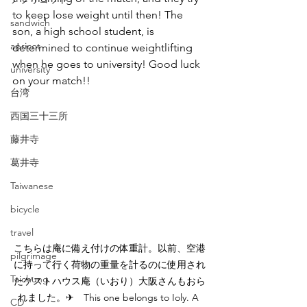
to keep lose weight until then! The 
sandwich
son, a high school student, is 
apricot
determined to continue weightlifting 
when he goes to university! Good luck 
university
on your match!! 
台湾
西国三十三所
藤井寺
葛井寺
Taiwanese
bicycle
travel
こちらは庵に備え付けの体重計。以前、空港
pilgrimage
に持って行く荷物の重量を計るのに使用され
Taichung
たゲストハウス庵（いおり）大阪さんもおら
れました。✈　This one belongs to Ioly. A 
CD