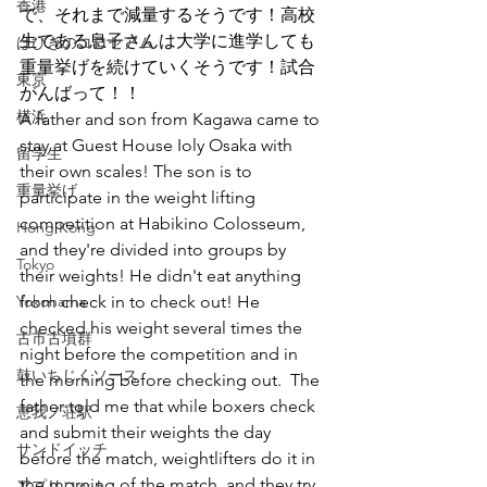
香港
で、それまで減量するそうです！高校
生である息子さんは大学に進学しても
はびきのコロセアム
重量挙げを続けていくそうです！試合
東京
がんばって！！
横浜
A father and son from Kagawa came to 
stay at Guest House Ioly Osaka with 
留学生
their own scales! The son is to 
重量挙げ
participate in the weight lifting 
competition at Habikino Colosseum, 
Hong Kong
and they're divided into groups by 
Tokyo
their weights! He didn't eat anything 
Yokohama
from check in to check out! He 
checked his weight several times the 
古市古墳群
night before the competition and in 
鼓いちじくソース
the morning before checking out.  The 
father told me that while boxers check 
恵我ノ荘駅
and submit their weights the day 
サンドイッチ
before the match, weightlifters do it in 
the morning of the match, and they try 
アプリコット