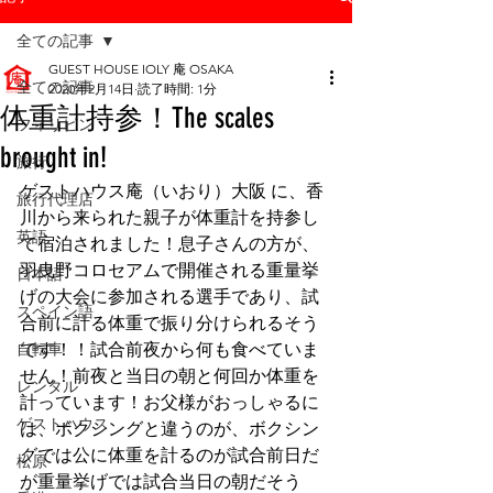
全ての記事
GUEST HOUSE IOLY 庵 OSAKA
全ての記事
2020年2月14日
読了時間: 1分
体重計持参！The scales
フィリピン
brought in!
旅行
ゲストハウス庵（いおり）大阪 に、香
旅行代理店
川から来られた親子が体重計を持参し
英語
て宿泊されました！息子さんの方が、
羽曳野コロセアムで開催される重量挙
日本語
げの大会に参加される選手であり、試
スペイン語
合前に計る体重で振り分けられるそう
自転車
です！！試合前夜から何も食べていま
せん！前夜と当日の朝と何回か体重を
レンタル
計っています！お父様がおっしゃるに
ゲストハウス
は、ボクシングと違うのが、ボクシン
グでは公に体重を計るのが試合前日だ
松原
が重量挙げでは試合当日の朝だそう