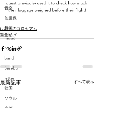
guest previoulsy used it to check how much 
音楽
their luggage weighed before their flight!
佐世保
長崎
はびきのコロセアム
重量挙げ
music
Nagasaki
band
Sasebo
letter
すべて表示
最新記事
韓国
ソウル
京都
Korean
Seoul