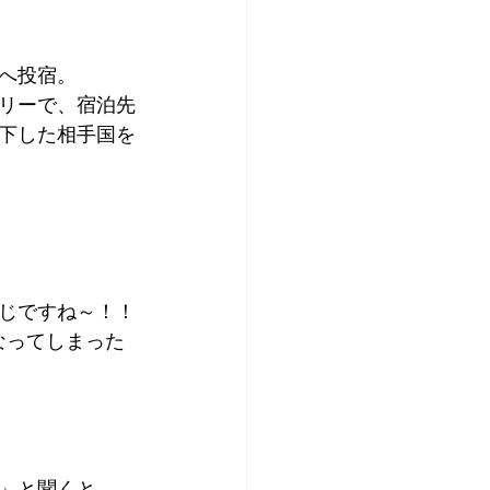
アプリコット
へ投宿。
リーで、宿泊先
下した相手国を
じですね～！！
なってしまった
」と聞くと、