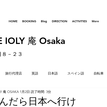
HOME
BOOKING
Blog
DIRECTION
ACTIVITIES
More
 IOLY 庵 Osaka
目８－２３
旅行代理店
英語
日本語
スペイン語
自転車
LY 庵 OSAKA
1月2日
読了時間: 3分
はびきのコロセアム
東京
横浜
留学生
重量
んだら日本へ行け