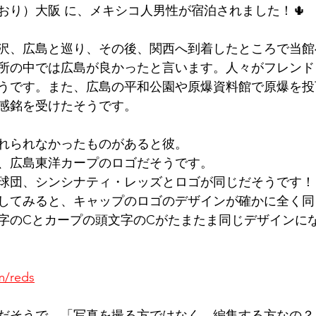
おり）大阪 に、メキシコ人男性が宿泊されました！🌵
墳群
鼓いちじくソース
恵我ノ荘駅
サンドイッチ
沢、広島と巡り、その後、関西へ到着したところで当館
所の中では広島が良かったと言います。人々がフレンド
ity
台湾
西国三十三所
藤井寺
うです。また、広島の平和公園や原爆資料館で原爆を投
感銘を受けたそうです。
れられなかったものがあると彼。
、広島東洋カープのロゴだそうです。
球団、シンシナティ・レッズとロゴが同じだそうです！
してみると、キャップのロゴのデザインが確かに全く同
字のCとカープの頭文字のCがたまたま同じデザインに
m/reds
だそうで、「写真を撮る方ではなく、編集する方なの？