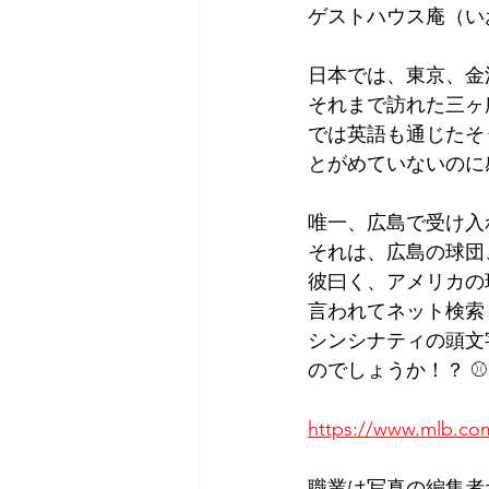
ゲストハウス庵（い
Tokyo
Yokohama
古市古
日本では、東京、金
それまで訪れた三ヶ
sandwich
apricot
univers
では英語も通じたそ
とがめていないのに
唯一、広島で受け入
それは、広島の球団
彼曰く、アメリカの
言われてネット検索
シンシナティの頭文
のでしょうか！？ ⚾
https://www.mlb.co
職業は写真の編集者