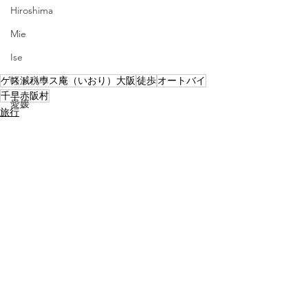
Hiroshima
Mie
Ise
ゲストハウス庵（いおり）大阪
徒歩
オートバイ
軽減税率
千早赤阪村
愛媛
旅行
ゲストハウス
Ehime
京都
コーヒー
シカプー
Chicago Poodle
ブレスレット
タイ
すべて表示
最新記事
ワインクーラー
マンゴー・パイナップル