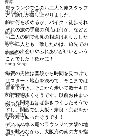
香港
庵ラウンジでこのお二人と庵スタッフ
はびきのコロセアム
とで話しが盛り上がりました。
東京
旅に何を求めるか、バイク・徒歩それ
ぞれの旅の手段の利点は何か、などと
横浜
お二人の間で意見の相違はありました
留学生
が、二人とも一致したのは、旅先での
人との出会いやふれあいがいいという
重量挙げ
ことでした！確かに！
Hong Kong
滋賀の男性は普段から時間を見つけて
Tokyo
はスタート地点を決めて、そこまでは
Yokohama
電車で行き、そこから歩いて数十キロ
古市古墳群
の行程を歩くそうです。以前お住まい
だった関東もほぼ歩きつくしたそうで
鼓いちじくソース
すし、関西では大阪・奈良・京都をか
恵我ノ荘駅
なり歩き回ったそうです！
ゲストハウス庵のラウンジで大阪の地
サンドイッチ
図を眺めながら、大阪府の南の方を指
アプリコット