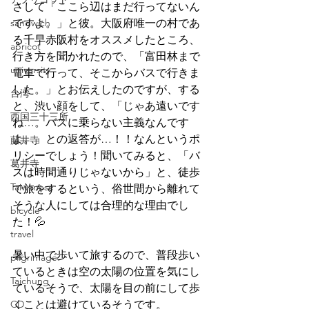
さして「ここら辺はまだ行ってないん
sandwich
ですよ。」と彼。大阪府唯一の村であ
る千早赤阪村をオススメしたところ、
apricot
行き方を聞かれたので、「富田林まで
university
電車で行って、そこからバスで行きま
した。」とお伝えしたのですが、する
台湾
と、渋い顔をして、「じゃあ遠いです
西国三十三所
ね…。バスに乗らない主義なんです
よ。」との返答が…！！なんというポ
藤井寺
リシーでしょう！聞いてみると、「バ
葛井寺
スは時間通りじゃないから」と、徒歩
Taiwanese
で旅をするという、俗世間から離れて
そうな人にしては合理的な理由でし
bicycle
た！💦
travel
暑い中で歩いて旅するので、普段歩い
pilgrimage
ているときは空の太陽の位置を気にし
Taichung
ているそうで、太陽を目の前にして歩
CD
くことは避けているそうです。