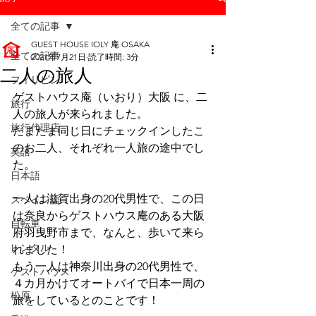
全ての記事
GUEST HOUSE IOLY 庵 OSAKA
全ての記事
2021年7月21日
読了時間: 3分
二人の旅人
フィリピン
ゲストハウス庵（いおり）大阪 に、二
旅行
人の旅人が来られました。
旅行代理店
たまたま同じ日にチェックインしたこ
のお二人、それぞれ一人旅の途中でし
英語
た。
日本語
一人は滋賀出身の20代男性で、この日
スペイン語
は奈良からゲストハウス庵のある大阪
自転車
府羽曳野市まで、なんと、歩いて来ら
レンタル
れました！
もう一人は神奈川出身の20代男性で、
ゲストハウス
４カ月かけてオートバイで日本一周の
松原
旅をしているとのことです！