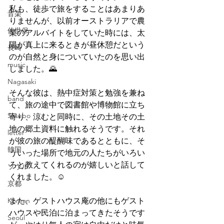
私も、徒歩で旅をすることはあまりあ
音楽
りませんが、以前オーストラリアで農
佐世保
業のアルバイトをしていた時には、太
陽が真上に来るときが昼休憩だという
長崎
のが自然と身についていたのを思い出
music
しました。🌄
Nagasaki
そんな彼は、熱中症対策と勉強を兼ね
band
て、旅の途中で図書館や博物館に立ち
Sasebo
寄り、涼むと同時に、その土地その土
地の郷土資料に触れるそうです。それ
letter
が彼の旅の醍醐味であるとともに、そ
韓国
ういった場所で地元の人たちがいろい
ろと教えてくれるのが嬉しいと話して
ソウル
くれました。☺
京都
Korean
また、ゲストハウス庵の他にもゲスト
ハウスや民泊に泊まってきたそうです
Seoul