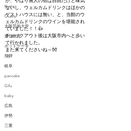
が、やはり無人の宿は自由だけと味気
Kyoto
ないし、ウェルカムドリンクはほかの
ゲストハウスには無い、と、当館のウ
Osaka
ェルカムドリンクのワインを堪能され
大阪芸術大学
ていました！！👍
チェックアウト後は大阪市内へと歩い
通信教育
て行かれました。
ホットケーキ
また来てくださいね～👐
飛騨
岐阜
pancake
Gifu
baby
広島
伊勢
三重