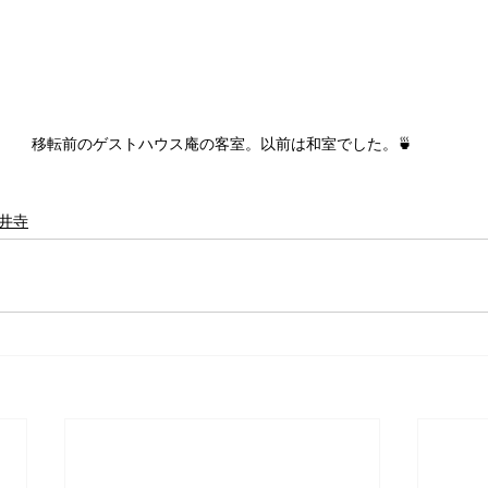
移転前のゲストハウス庵の客室。以前は和室でした。🍵
井寺