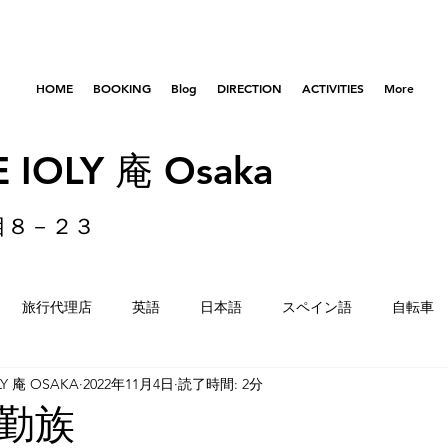
HOME
BOOKING
Blog
DIRECTION
ACTIVITIES
More
 IOLY 庵 Osaka
目８－２３
旅行代理店
英語
日本語
スペイン語
自転車
LY 庵 OSAKA
2022年11月4日
読了時間: 2分
はびきのコロセアム
東京
横浜
留学生
重量
勤族