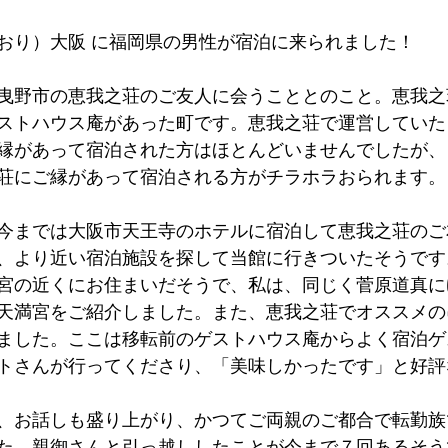
墳群
鼓いちじくソース
恵我ノ荘駅
サンドイッチ
おり）大阪 に福岡県の男性が宿泊に来られました！
曳野市の恵我之荘のご友人に会うこととのこと。恵我之
ity
台湾
西国三十三所
藤井寺
ストハウス庵があった町です。恵我之荘で運営していた
縁があって宿泊された方はほとんどいませんでしたが、
荘にご縁があって宿泊される方がチラホラおられます。
今までは大阪市天王寺のホテルに宿泊して恵我之荘のご
、より近い宿泊施設を探して当館に行きついたそうです
宮の近くにお住まいだそうで、私は、同じく菅原道真に
天満宮をご紹介しました。また、恵我之荘でオススメの
ました。ここは移転前のゲストハウス庵からよく宿泊ゲ
トさんが行ってくださり、「美味しかったです」と好評
、お話しも盛り上がり、かつてご両親のご都合で転勤族
た。親御さんと引っ越ししたことが今まで７回あるそう