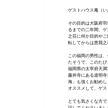
Tokyo
Yokohama
古市古
ゲストハウス庵（い
その目的は大阪府羽
sandwich
apricot
univers
るまでの二年間、ゲ
之荘に何か目的やご
転してからは恵我之
この福岡の男性は、
たそうで、このたび
福岡県の太宰府天満
藤井寺にある道明寺
海」も強くお勧めし
オススメして、ゲス
とても気さくな方で
話してくださいまし