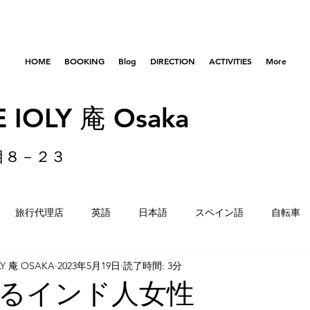
HOME
BOOKING
Blog
DIRECTION
ACTIVITIES
More
 IOLY 庵 Osaka
目８－２３
旅行代理店
英語
日本語
スペイン語
自転車
LY 庵 OSAKA
2023年5月19日
読了時間: 3分
はびきのコロセアム
東京
横浜
留学生
重量
るインド人女性