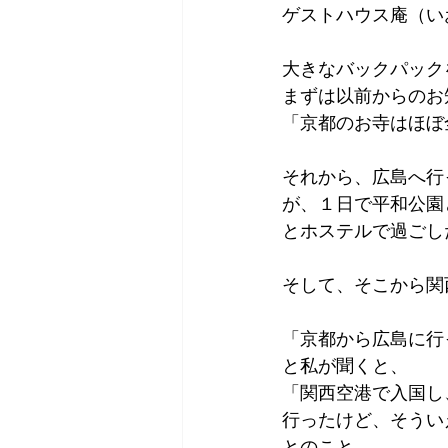
ゲストハウス庵（い
Tokyo
Yokohama
古市古
大きなバックパック
まずは以前からのお
sandwich
apricot
univers
「京都のお寺はほぼ
それから、広島へ行
が、１日で平和公園
とホステルで過ごし
そして、そこから関
「京都から広島に行
と私が聞くと、
「関西空港で入国し
行ったけど、そうい
とのこと。