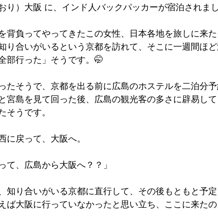
おり）大阪 に、インド人バックパッカーが宿泊されま
墳群
鼓いちじくソース
恵我ノ荘駅
サンドイッチ
を背負ってやってきたこの女性、日本各地を旅しに来た
知り合いがいるという京都を訪れて、そこに一週間ほど
ity
台湾
西国三十三所
藤井寺
全部行った」そうです。🤭
ったそうで、京都を出る前に広島のホステルを二泊分予
と宮島を見て回った後、広島の観光客の多さに辟易して
たそうです。
西に戻って、大阪へ。
って、広島から大阪へ？？」
、知り合いがいる京都に直行して、その後もともと予定
えば大阪に行っていなかったと思い立ち、ここに来たの