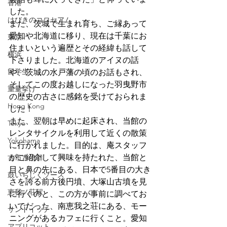
香港
した。
はびきのコロセアム
また、茨城で生まれ育ち、ご縁あって
愛知や北海道に移り、現在は千葉にお
東京
住まいという遍歴とその経緯も話して
横浜
下さりました。北海道のアイヌの話
留学生
や、茨城の水戸藩の頃のお話もされ、
そしてこの度お越しになった羽曳野市
重量挙げ
の歴史の古さに感銘を受けておられま
Hong Kong
した！
また、翌朝は早めに起床され、当館の
Tokyo
レンタサイクルを利用して近くの散策
Yokohama
に行かれました。目的は、庵スタッフ
がご紹介して興味を持たれた、当館と
古市古墳群
目と鼻の先にある、日本で5番目の大き
鼓いちじくソース
さを誇る前方後円墳、大塚山古墳を見
恵我ノ荘駅
に行くのと、この方が事前に調べてお
いでだった、南恵我之荘にある、モー
サンドイッチ
ニングがあるカフェに行くこと。愛知
アプリコット