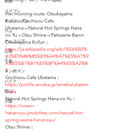
柏原
コスプレ
Her morning route: Otsukayama 
Kofun→Gochisou Cafe 
チュニジア人
Ukatama→Natural Hot Springs Hana 
Thai
no Yu→Otsu Shrine→Patisserie Baron 
チュニジア
Otsukayama Kofun
：
https://ja.wikipedia.org/wiki/%E6%B2%
山梨
B3%E5%86%85%E5%A4%A7%E5%A1%9
千葉
A%E5%B1%B1%E5%8F%A4%E5%A2%B
3
キン肉マン
Gochisou Cafe Ukatama
：
バイク
https://profile.ameba.jp/ameba/ukatam
岡山
acafe
Natural Hot Springs Hana no Yu
：
大阪
https://onsen-
hananoyu.jimdofree.com/natural-hot-
spring-sauna-hananoyu/
Otsu Shrine
：