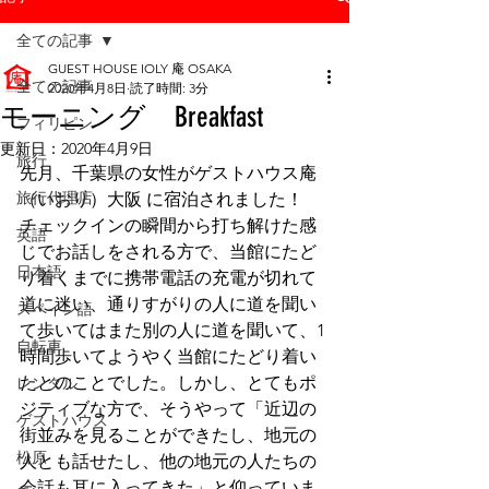
全ての記事
GUEST HOUSE IOLY 庵 OSAKA
全ての記事
2020年4月8日
読了時間: 3分
モーニング Breakfast
フィリピン
更新日：
2020年4月9日
旅行
先月、千葉県の女性がゲストハウス庵
旅行代理店
（いおり）大阪 に宿泊されました！
チェックインの瞬間から打ち解けた感
英語
じでお話しをされる方で、当館にたど
日本語
り着くまでに携帯電話の充電が切れて
道に迷い、通りすがりの人に道を聞い
スペイン語
て歩いてはまた別の人に道を聞いて、1
自転車
時間歩いてようやく当館にたどり着い
たとのことでした。しかし、とてもポ
レンタル
ジティブな方で、そうやって「近辺の
ゲストハウス
街並みを見ることができたし、地元の
松原
人とも話せたし、他の地元の人たちの
会話も耳に入ってきた」と仰っていま