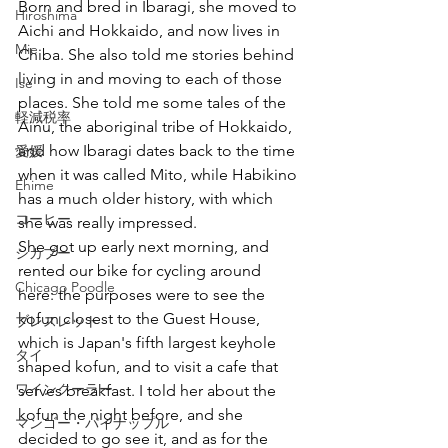
Born and bred in Ibaragi, she moved to 
Hiroshima
Aichi and Hokkaido, and now lives in 
Mie
Chiba. She also told me stories behind 
living in and moving to each of those 
Ise
places. She told me some tales of the 
軽減税率
Ainu, the aboriginal tribe of Hokkaido, 
and how Ibaragi dates back to the time 
愛媛
when it was called Mito, while Habikino 
Ehime
has a much older history, with which 
コーヒー
she was really impressed.  
She got up early next morning, and 
シカプー
rented our bike for cycling around 
Chicago Poodle
here: the purposes were to see the 
kofun closest to the Guest House, 
ブレスレット
which is Japan's fifth largest keyhole 
タイ
shaped kofun, and to visit a cafe that 
ワインクーラー
serves breakfast. I told her about the 
kofun the night before, and she 
マンゴー・パイナップル
decided to go see it, and as for the 