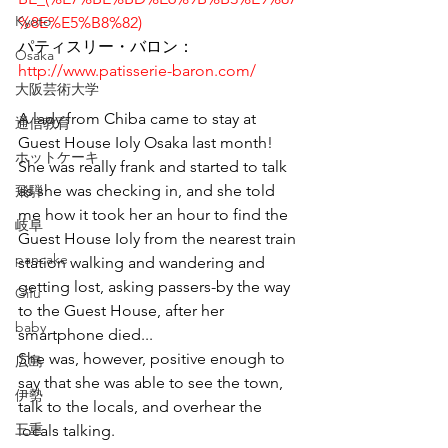
Kyoto
%8E%E5%B8%82)
パティスリー・バロン：
Osaka
http://www.patisserie-baron.com/
大阪芸術大学
A lady from Chiba came to stay at 
通信教育
Guest House Ioly Osaka last month! 
ホットケーキ
She was really frank and started to talk 
as she was checking in, and she told 
飛騨
me how it took her an hour to find the 
岐阜
Guest House Ioly from the nearest train 
pancake
station walking and wandering and 
getting lost, asking passers-by the way 
Gifu
to the Guest House, after her 
baby
smartphone died...
She was, however, positive enough to 
広島
say that she was able to see the town, 
伊勢
talk to the locals, and overhear the 
三重
locals talking.