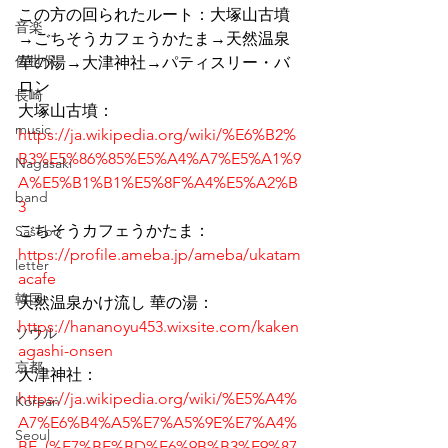
この方の回られたルート：大塚山古墳
音楽
→ごちそうカフェうかたま→天然温泉
佐世保
華の湯→大津神社→パティスリー・バ
ロン
長崎
大塚山古墳：
music
https://ja.wikipedia.org/wiki/%E6%B2%
B3%E5%86%85%E5%A4%A7%E5%A1%9
Nagasaki
A%E5%B1%B1%E5%8F%A4%E5%A2%B
band
3
ごちそうカフェうかたま：
Sasebo
https://profile.ameba.jp/ameba/ukatam
letter
acafe
韓国
天然温泉かけ流し 華の湯：
https://hananoyu453.wixsite.com/kaken
ソウル
agashi-onsen
京都
大津神社：
https://ja.wikipedia.org/wiki/%E5%A4%
Korean
A7%E6%B4%A5%E7%A5%9E%E7%A4%
Seoul
BE_(%E7%BE%BD%E6%9B%B3%E9%87