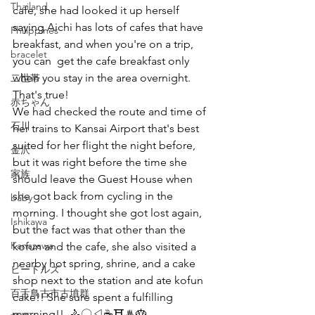
Thailand
cafe, she had looked it up herself 
saying Aichi has lots of cafes that have 
Philippines
breakfast, and when you're on a trip, 
bracelet
you can  get the cafe breakfast only 
when you stay in the area overnight. 
二世帯
That's true!     
赤ちゃん
We had checked the route and time of 
石川
her trains to Kansai Airport that's best 
suited for her flight the night before, 
金沢
but it was right before the time she 
家族
should leave the Guest House when 
she got back from cycling in the 
baby
morning. I thought she got lost again, 
Ishikawa
but the fact was that other than the 
Kanazawa
kofun and the cafe, she also visited a 
nearby hot spring, shrine, and a cake 
ビートルズ
shop next to the station and ate kofun 
百舌鳥古市古墳群
cake!! She sure spent a fulfilling 
morning!!  🚴〇◁☕⛩♨🎂