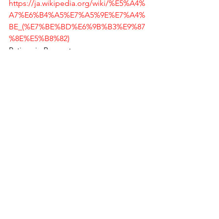
https://ja.wikipedia.org/wiki/%E5%A4%
A7%E6%B4%A5%E7%A5%9E%E7%A4%
BE_(%E7%BE%BD%E6%9B%B3%E9%87
%8E%E5%B8%82)
Patisserie Baron 
：
http://www.patisserie-baron.com/