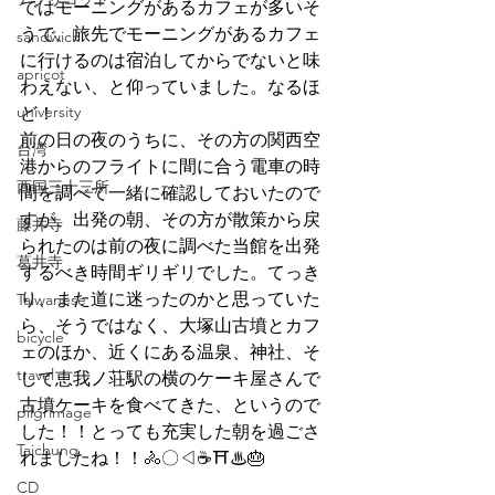
ではモーニングがあるカフェが多いそ
うで、旅先でモーニングがあるカフェ
sandwich
に行けるのは宿泊してからでないと味
apricot
わえない、と仰っていました。なるほ
university
ど！
前の日の夜のうちに、その方の関西空
台湾
港からのフライトに間に合う電車の時
西国三十三所
間を調べて一緒に確認しておいたので
すが、出発の朝、その方が散策から戻
藤井寺
られたのは前の夜に調べた当館を出発
葛井寺
するべき時間ギリギリでした。てっき
り、また道に迷ったのかと思っていた
Taiwanese
ら、そうではなく、大塚山古墳とカフ
bicycle
ェのほか、近くにある温泉、神社、そ
travel
して恵我ノ荘駅の横のケーキ屋さんで
古墳ケーキを食べてきた、というので
pilgrimage
した！！とっても充実した朝を過ごさ
Taichung
れましたね！！🚴〇◁☕⛩♨🎂
CD