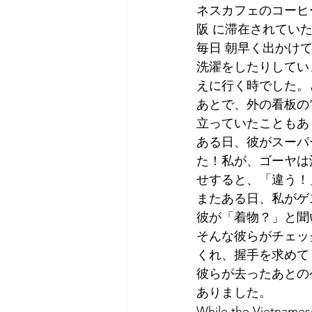
ネスカフェのコーヒ
Tokyo
Yokohama
古市古
阪 に滞在されてい
毎日 朝早く出かけ
洗濯をしたりしてい
sandwich
apricot
univers
えに行く時でした。
あとで、外の看板の
立っていたこともあ
ある日、彼がスーパ
た！私が、ゴーヤは
せすると、「違う！
またある日、私がゲ
彼が「着物？」と聞
そんな彼らがチェッ
くれ、握手を求めて
彼らが去ったあとの
ありました。
While the Vietnamese