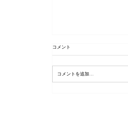
コメント
コメントを追加…
令和８年熊本地震で被災され
た方々へ
GUEST HOUSE IOLY