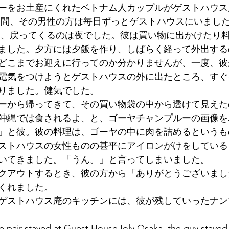
ーをお土産にくれたベトナム人カップルがゲストハウス
墳群
鼓いちじくソース
恵我ノ荘駅
サンドイッチ
た間、その男性の方は毎日ずっとゲストハウスにいまし
て、戻ってくるのは夜でした。彼は買い物に出かけたり
ました。夕方には夕飯を作り、しばらく経って外出する
ity
台湾
西国三十三所
藤井寺
どこまでお迎えに行ってのか分かりませんが、一度、彼
電気をつけようとゲストハウスの外に出たところ、すぐ
りました。健気でした。
ーから帰ってきて、その買い物袋の中から透けて見えた
沖縄では食されるよ、と、ゴーヤチャンプルーの画像を
」と彼。彼の料理は、ゴーヤの中に肉を詰めるというも
ストハウスの女性ものの甚平にアイロンがけをしている
いてきました。「うん。」と言ってしまいました。
クアウトするとき、彼の方から「ありがとうございまし
くれました。
ゲストハウス庵のキッチンには、彼が残していったナン
 pair stayed at Guest House Ioly Osaka, the guy stayed 