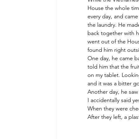
House the whole time
every day, and came
the laundry. He made
back together with hi
went out of the House
found him right outs
One day, he came bac
told him that the fr
on my tablet. Looking
and it was a bitter g
Another day, he saw 
I accidentally said yes
When they were chec
After they left, a pla