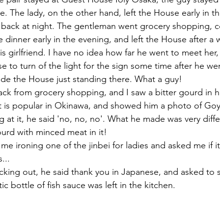
. The lady, on the other hand, left the House early in t
 back at night. The gentleman went grocery shopping, c
 dinner early in the evening, and left the House after a 
s girlfriend. I have no idea how far he went to meet her,
 to turn of the light for the sign some time after he we
ide the House just standing there. What a guy!
k from grocery shopping, and I saw a bitter gourd in his
uit is popular in Okinawa, and showed him a photo of G
 at it, he said 'no, no, no'. What he made was very differ
ourd with minced meat in it!
me ironing one of the jinbei for ladies and asked me if i
...
king out, he said thank you in Japanese, and asked to 
stic bottle of fish sauce was left in the kitchen.