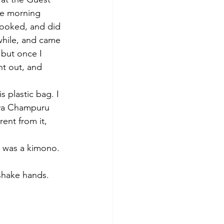
he morning 
ooked, and did 
while, and came 
 but once I 
nt out, and 
 plastic bag. I 
oya Champuru 
ent from it, 
t was a kimono. 
shake hands.