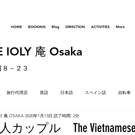
HOME
BOOKING
Blog
DIRECTION
ACTIVITIES
More
 IOLY 庵 Osaka
目８－２３
旅行代理店
英語
日本語
スペイン語
自転車
LY 庵 OSAKA
2020年1月13日
読了時間: 2分
はびきのコロセアム
東京
横浜
留学生
重量
プル The Vietnamese p