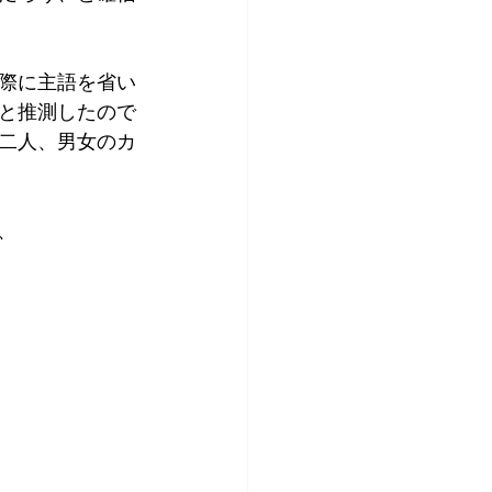
際に主語を省い
と推測したので
二人、男女のカ
、