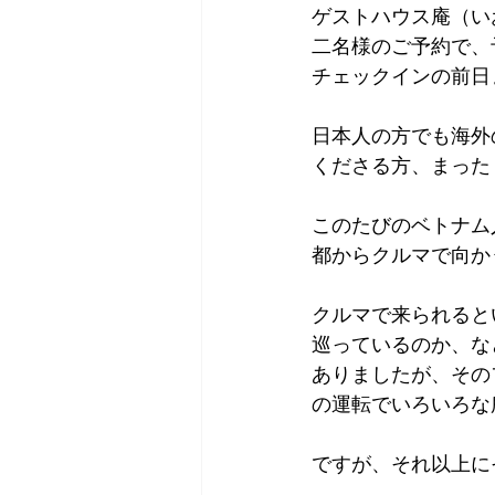
ゲストハウス庵（い
Tokyo
Yokohama
古市古
二名様のご予約で、
チェックインの前日
sandwich
apricot
univers
日本人の方でも海外
くださる方、まった
このたびのベトナム
都からクルマで向か
クルマで来られると
巡っているのか、な
ありましたが、その
の運転でいろいろな
ですが、それ以上に