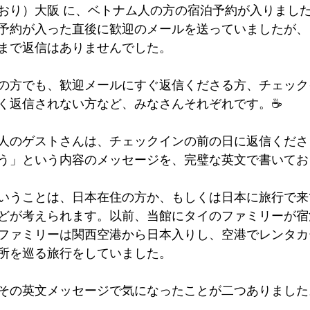
おり）大阪 に、ベトナム人の方の宿泊予約が入りまし
墳群
鼓いちじくソース
恵我ノ荘駅
サンドイッチ
予約が入った直後に歓迎のメールを送っていましたが、
まで返信はありませんでした。
ity
台湾
西国三十三所
藤井寺
の方でも、歓迎メールにすぐ返信くださる方、チェック
く返信されない方など、みなさんそれぞれです。☕
人のゲストさんは、チェックインの前の日に返信くださ
う」という内容のメッセージを、完璧な英文で書いてお
いうことは、日本在住の方か、もしくは日本に旅行で来
どが考えられます。以前、当館にタイのファミリーが宿
ファミリーは関西空港から日本入りし、空港でレンタカ
所を巡る旅行をしていました。
その英文メッセージで気になったことが二つありました