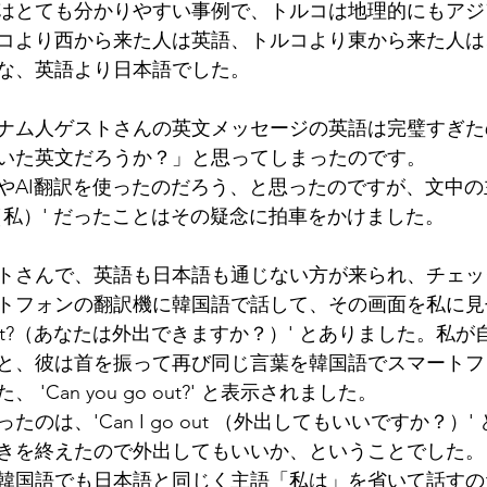
はとても分かりやすい事例で、トルコは地理的にもアジ
コより西から来た人は英語、トルコより東から来た人は
な、英語より日本語でした。
ナム人ゲストさんの英文メッセージの英語は完璧すぎた
いた英文だろうか？」と思ってしまったのです。
やAI翻訳を使ったのだろう、と思ったのですが、文中の主
'I（私）' だったことはその疑念に拍車をかけました。
トさんで、英語も日本語も通じない方が来られ、チェッ
トフォンの翻訳機に韓国語で話して、その画面を私に見
 go out?（あなたは外出できますか？）' とありました。
と、彼は首を振って再び同じ言葉を韓国語でスマートフ
'Can you go out?' と表示されました。
のは、'Can I go out （外出してもいいですか？）
きを終えたので外出してもいいか、ということでした。
韓国語でも日本語と同じく主語「私は」を省いて話すの