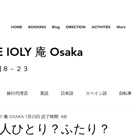
HOME
BOOKING
Blog
DIRECTION
ACTIVITIES
More
 IOLY 庵 Osaka
目８－２３
旅行代理店
英語
日本語
スペイン語
自転車
LY 庵 OSAKA
1月23日
読了時間: 4分
はびきのコロセアム
東京
横浜
留学生
重量
人ひとり？ふたり？