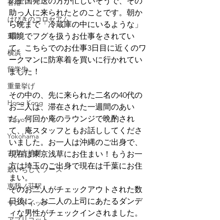
の全国発送の方が忙しいそうで、その
香港
助っ人に来られたとのことです。朝か
はびきのコロセアム
ら晩まで「冷蔵庫の中にいるような」
東京
環境でフグを扱うお仕事をされてい
て、こちらでのお仕事3日目に近くのワ
横浜
ークマンに防寒着を買いに行かれてい
留学生
ました！
重量挙げ
その中の、先に来られた二名の40代の
Hong Kong
お二人は、滞在された一週間のあい
だ、何回か庵のラウンジで晩酌され
Tokyo
て、庵スタッフともお話ししてくださ
Yokohama
いました。お一人は沖縄のご出身で、
古市古墳群
現在は東京浅草にお住まい！もうお一
方は埼玉のご出身で現在は千葉にお住
鼓いちじくソース
まい。
恵我ノ荘駅
そのお二人がチェックアウトされた数
日後に、お二人の上司にあたるダンデ
サンドイッチ
ィな男性がチェックインされました。
アプリコット