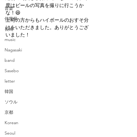
度はビールの写真を撮りに行こうか
音楽
な！😆
佐世保
上司の方からもハイボールのおすそ分
けをいただきました。ありがとうござ
長崎
いました！
music
Nagasaki
band
Sasebo
letter
韓国
ソウル
京都
Korean
Seoul