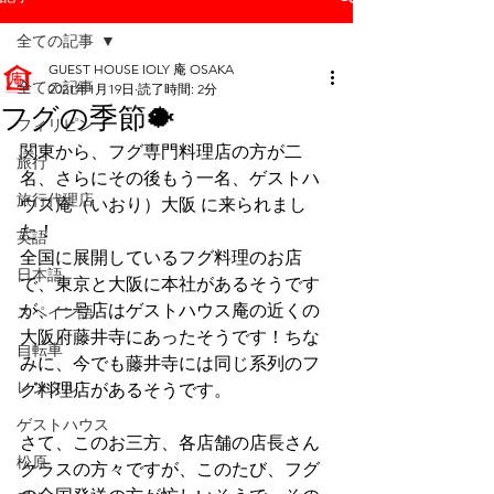
全ての記事
GUEST HOUSE IOLY 庵 OSAKA
全ての記事
2021年1月19日
読了時間: 2分
フグの季節🐡
フィリピン
関東から、フグ専門料理店の方が二
旅行
名、さらにその後もう一名、ゲストハ
旅行代理店
ウス庵（いおり）大阪 に来られまし
た！
英語
全国に展開しているフグ料理のお店
日本語
で、東京と大阪に本社があるそうです
が、一号店はゲストハウス庵の近くの
スペイン語
大阪府藤井寺にあったそうです！ちな
自転車
みに、今でも藤井寺には同じ系列のフ
レンタル
グ料理店があるそうです。
ゲストハウス
さて、このお三方、各店舗の店長さん
松原
クラスの方々ですが、このたび、フグ