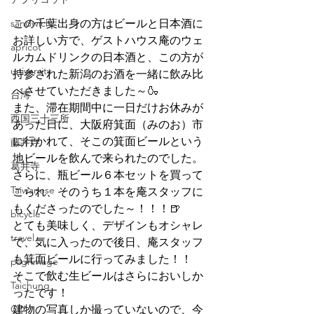
sandwich
この千葉出身の方はビールと日本酒に
お詳しい方で、ゲストハウス庵のウェ
apricot
ルカムドリンクの日本酒と、この方が
university
持参された新潟のお酒を一緒に飲み比
べさせていただきました～🍶
台湾
また、滞在期間中に一日だけお休みが
西国三十三所
あった日に、大阪府箕面（みのお）市
に行かれて、そこの箕面ビールという
藤井寺
地ビールを飲んで来られたのでした。
葛井寺
さらに、瓶ビール６本セットを買って
Taiwanese
こられ、そのうち１本を庵スタッフに
もくださったのでした～！！！🍺
bicycle
とても美味しく、デザインもオシャレ
travel
で、気に入ったので後日、庵スタッフ
も箕面ビールに行ってみました！！
pilgrimage
そこで飲む生ビールはさらにおいしか
Taichung
ったです！
CD
建物の写真しか撮っていないので、今