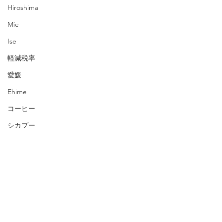
Hiroshima
Mie
Ise
軽減税率
愛媛
Ehime
コーヒー
シカプー
松原
Chicago Poodle
東京
ブレスレット
藤井寺
タイ
ワインクーラー
マンゴー・パイナップル