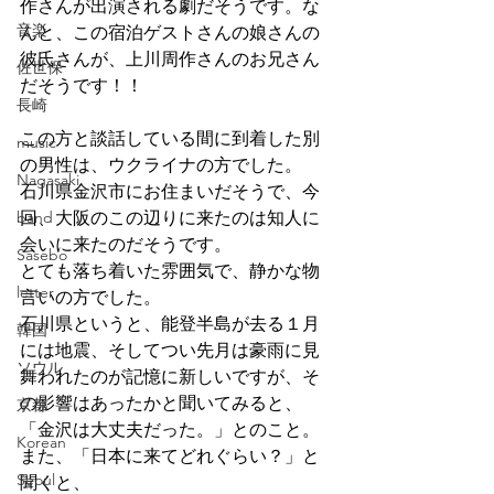
作さんが出演される劇だそうです。な
音楽
んと、この宿泊ゲストさんの娘さんの
彼氏さんが、上川周作さんのお兄さん
佐世保
だそうです！！
長崎
この方と談話している間に到着した別
music
の男性は、ウクライナの方でした。
Nagasaki
石川県金沢市にお住まいだそうで、今
band
回、大阪のこの辺りに来たのは知人に
会いに来たのだそうです。
Sasebo
とても落ち着いた雰囲気で、静かな物
letter
言いの方でした。
石川県というと、能登半島が去る１月
韓国
には地震、そしてつい先月は豪雨に見
ソウル
舞われたのが記憶に新しいですが、そ
の影響はあったかと聞いてみると、
京都
「金沢は大丈夫だった。」とのこと。
Korean
また、「日本に来てどれぐらい？」と
Seoul
聞くと、