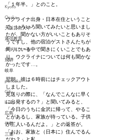
「１年半。」とのこと。
Kyoto
Osaka
ウクライナ出身・日本在住ということ
で、いろいろ聞いてみたいと思いまし
大阪芸術大学
たが、聞かない方がいいこともありそ
通信教育
うですし、他の宿泊ゲストさんたちが
ホットケーキ
周りにいる中で聞きにくいことでもあ
り、ウクライナについては何も聞かな
飛騨
かったです…。
岐阜
翌朝、彼は６時前にはチェックアウト
pancake
しました。
Gifu
見送りの際に、「なんでこんなに早く
に出発するの？」と聞いてみると、
baby
「今日のうちに金沢に帰って、やるこ
広島
とがあるし、家族が待っている。子供
伊勢
が三人いるんだよ。」との返答が。
「おお、家族と（日本に）住んでるん
三重
だね？」と私。