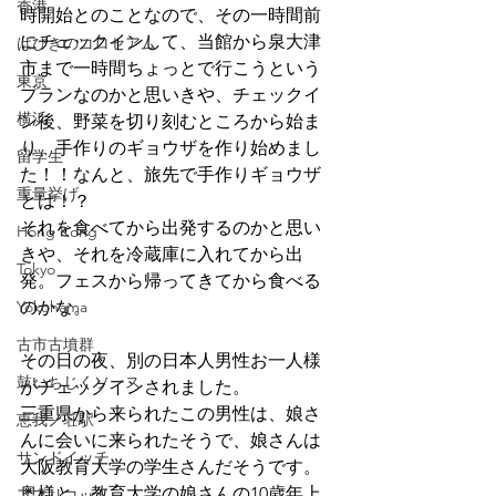
香港
時開始とのことなので、その一時間前
にチェックインして、当館から泉大津
はびきのコロセアム
市まで一時間ちょっとで行こうという
東京
プランなのかと思いきや、チェックイ
横浜
ン後、野菜を切り刻むところから始ま
り、手作りのギョウザを作り始めまし
留学生
た！！なんと、旅先で手作りギョウザ
重量挙げ
とは！？
それを食べてから出発するのかと思い
Hong Kong
きや、それを冷蔵庫に入れてから出
Tokyo
発。フェスから帰ってきてから食べる
Yokohama
のかな。
古市古墳群
その日の夜、別の日本人男性お一人様
鼓いちじくソース
がチェックインされました。
三重県から来られたこの男性は、娘さ
恵我ノ荘駅
んに会いに来られたそうで、娘さんは
サンドイッチ
大阪教育大学の学生さんだそうです。
奥様と、教育大学の娘さんの10歳年上
アプリコット