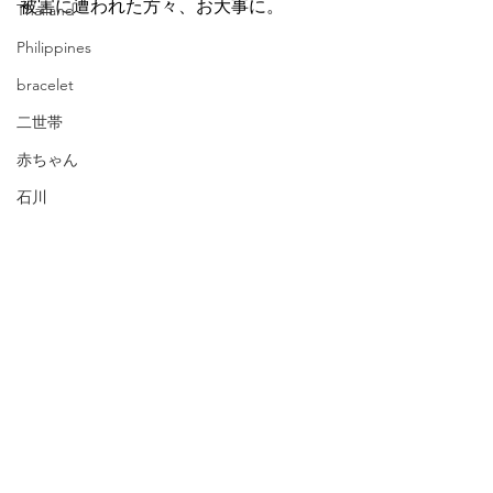
被害に遭われた方々、お大事に。
Thailand
Philippines
bracelet
二世帯
赤ちゃん
石川
金沢
写真はイメージです
家族
baby
Ishikawa
ウクライナ人
能登地震
Kanazawa
旅行
ビートルズ
日本語
音楽
百舌鳥古市古墳群