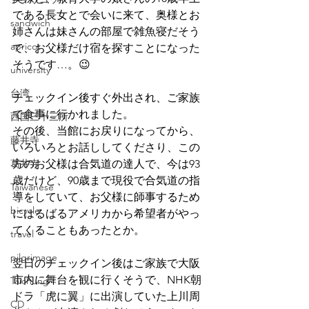
である長女とで会いに来て、奥様とお
sandwich
姉さんは妹さんの部屋で雑魚寝だそう
apricot
で、お父様だけ宿を探すことになった
そうです…。😉
university
台湾
チェックイン後すぐ外出され、ご家族
で食事に行かれました。
西国三十三所
その後、当館にお戻りになってから、
藤井寺
いろいろとお話ししてくださり、この
葛井寺
方のお父様は合気道の達人で、今は93
歳だけど、90歳まで現役で合気道の指
Taiwanese
導をしていて、お父様に師事するため
bicycle
にはるばるアメリカから希望者がやっ
てくることもあったとか。
travel
pilgrimage
翌日のチェックイン後はご家族で大阪
市内に舞台を観に行くそうで、NHK朝
Taichung
ドラ「虎に翼」に出演していた上川周
CD