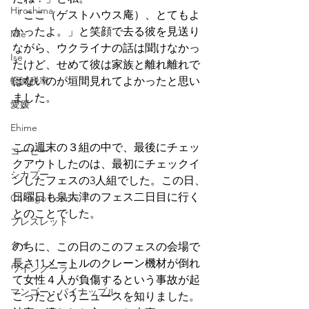
Hiroshima
「ここ（ゲストハウス庵）、とてもよ
かったよ。」と笑顔で去る彼を見送り
Mie
ながら、ウクライナの話は聞けなかっ
Ise
たけど、せめて彼は家族と離れ離れで
軽減税率
はないのが垣間見れてよかったと思い
ました。
愛媛
Ehime
この週末の３組の中で、最後にチェッ
コーヒー
クアウトしたのは、最初にチェックイ
シカプー
ンしたフェスの3人組でした。この日、
日曜日も泉大津のフェス二日目に行く
Chicago Poodle
とのことでした。
ブレスレット
タイ
のちに、この日のこのフェスの会場で
長さ11メートルのクレーン機材が倒れ
ワインクーラー
て女性４人が負傷するという事故が起
マンゴー・パイナップル
こったというニュースを知りました。