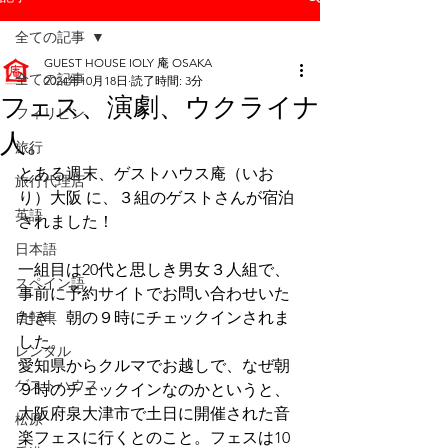
全ての記事
GUEST HOUSE IOLY 庵 OSAKA
全ての記事
2024年10月18日
読了時間: 3分
フェス、演劇、ウクライナ
フィリピン
人。
旅行
とある週末、ゲストハウス庵（いお
旅行代理店
り）大阪 に、３組のゲストさんが宿泊
英語
されました！
日本語
一組目は20代と思しき男女３人組で、
スペイン語
事前に予約サイトでお問い合わせいた
自転車
だき、朝の９時にチェックインされま
した。
レンタル
愛知県からクルマでお越しで、なぜ朝
ゲストハウス
９時のチェックインなのかというと、
大阪府泉大津市で土日に開催された音
松原
楽フェスに行くとのこと。フェスは10