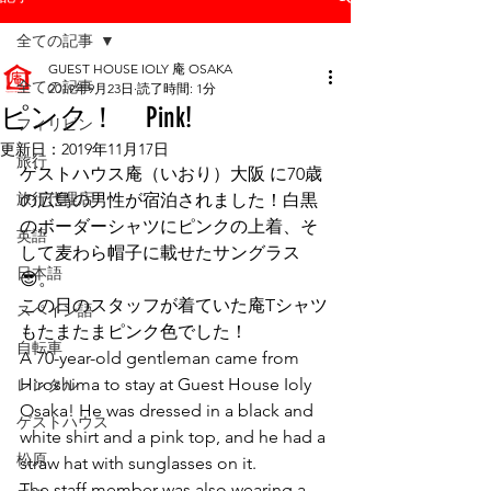
全ての記事
GUEST HOUSE IOLY 庵 OSAKA
全ての記事
2019年9月23日
読了時間: 1分
ピンク！ Pink!
フィリピン
更新日：
2019年11月17日
旅行
ゲストハウス庵（いおり）大阪 に70歳
旅行代理店
の広島の男性が宿泊されました！白黒
のボーダーシャツにピンクの上着、そ
英語
して麦わら帽子に載せたサングラス
日本語
😎。
この日のスタッフが着ていた庵Tシャツ
スペイン語
もたまたまピンク色でした！
自転車
A 70-year-old gentleman came from 
Hiroshima to stay at Guest House Ioly 
レンタル
Osaka! He was dressed in a black and 
ゲストハウス
white shirt and a pink top, and he had a 
松原
straw hat with sunglasses on it.
The staff member was also wearing a 