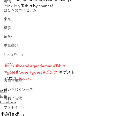
香港
pink Ioly T-shirt by chance!
はびきのコロセアム
東京
横浜
留学生
重量挙げ
Hong Kong
Tokyo
#pink
#hostel
#gentleman
#Tshirt
Yokohama
#guesthouse
#guest
#ピンク
 ＃ゲスト
ハウス 
#Osaka
古市古墳群
鼓いちじくソース
旅行
広島
恵我ノ荘駅
Hiroshima
サンドイッチ
アプリコット