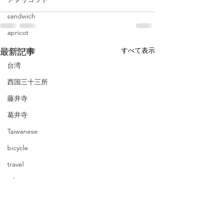
sandwich
apricot
university
すべて表示
最新記事
台湾
西国三十三所
藤井寺
葛井寺
Taiwanese
bicycle
travel
pilgrimage
Taichung
CD