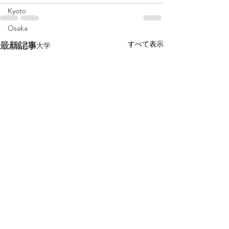
Kyoto
Osaka
すべて表示
最新記事
大阪芸術大学
通信教育
ホットケーキ
飛騨
岐阜
pancake
Gifu
baby
広島
伊勢
三重