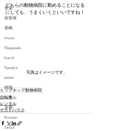
どちらの動物病院に勤めることになる
音楽
にしても、うまくいくといいですね！
佐世保
長崎
music
Nagasaki
band
Sasebo
写真はイメージです。
letter
韓国
ヒップホップ
動物病院
自転車
ソウル
レンタル
京都
ゲストハウス
Korean
Seoul