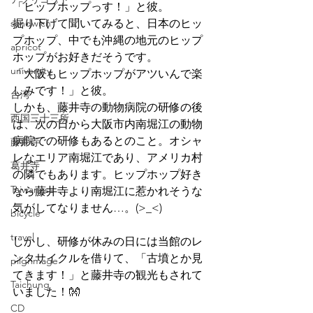
「ヒップホップっす！」と彼。
sandwich
掘り下げて聞いてみると、日本のヒッ
プホップ、中でも沖縄の地元のヒップ
apricot
ホップがお好きだそうです。
university
「大阪もヒップホップがアツいんで楽
しみです！」と彼。
台湾
しかも、藤井寺の動物病院の研修の後
西国三十三所
は、次の日から大阪市内南堀江の動物
病院での研修もあるとのこと。オシャ
藤井寺
レなエリア南堀江であり、アメリカ村
葛井寺
の隣でもあります。ヒップホップ好き
Taiwanese
なら藤井寺より南堀江に惹かれそうな
気がしてなりません…。(>_<)
bicycle
travel
しかし、研修が休みの日には当館のレ
ンタサイクルを借りて、「古墳とか見
pilgrimage
てきます！」と藤井寺の観光もされて
Taichung
いました！👐
CD