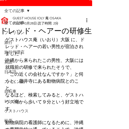
全ての記事
GUEST HOUSE IOLY 庵 OSAKA
全ての記事
2022年10月28日
読了時間: 2分
ドレッド・ヘアーの研修生
フィリピン
ゲストハウス庵（いおり）大阪 に、ド
旅行
レッド・ヘアーの若い男性が宿泊され
旅行代理店
ました！
沖縄から来られたこの男性、大阪には
英語
就職前の研修で来られたそうで、
日本語
「この近くの会社なんですか？」と伺
うと、藤井寺にある動物病院とのこ
スペイン語
と。
自転車
なるほど、検索してみると、ゲストハ
レンタル
ウス庵から歩いて９分という好立地で
す。
ゲストハウス
松原
動物病院の看護師になるために、沖縄