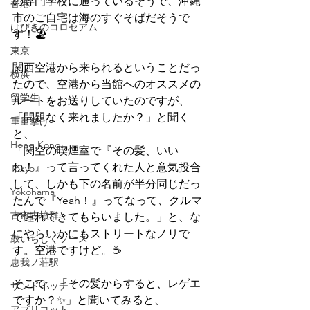
の専門学校に通っているそうで、沖縄
香港
市のご自宅は海のすぐそばだそうで
はびきのコロセアム
す！🏖　
東京
関西空港から来られるということだっ
横浜
たので、空港から当館へのオススメの
留学生
ルートをお送りしていたのですが、
「問題なく来れましたか？」と聞く
重量挙げ
と、
Hong Kong
「関空の喫煙室で『その髪、いい
ね！』って言ってくれた人と意気投合
Tokyo
して、しかも下の名前が半分同じだっ
Yokohama
たんで『Yeah！』ってなって、クルマ
古市古墳群
で連れてきてもらいました。」と、な
にやらいかにもストリートなノリで
鼓いちじくソース
す。空港ですけど。☕
恵我ノ荘駅
そこで、「その髪からすると、レゲエ
サンドイッチ
ですか？✨」と聞いてみると、
アプリコット