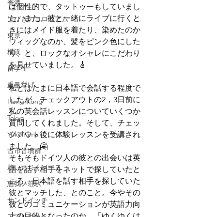
香港
は個性的で、タットゥーもしていまし
た。また、彼と一緒にライブに行くと
はびきのコロセアム
きにはメイド服を着たり、染めたのか
東京
ウィッグなのか、髪をピンク色にした
横浜
り、と、ロックなオシャレにこだわり
を見せていました。🎸
留学生
重量挙げ
私とはたまに日本語で会話する程度で
したが、チェックアウトの2，3日前に
Hong Kong
私の英会話レッスンについていくつか
Tokyo
質問してくれました。そして、チェッ
Yokohama
クアウト後に体験レッスンを受講され
ました。🤗
古市古墳群
そもそもドイツ人の彼との出会いは英
鼓いちじくソース
語を話す相手をネットで探していたと
ころ、日本語を話す相手を探していた
恵我ノ荘駅
彼とマッチした、とのこと。今やその
サンドイッチ
彼とのコミュニケーションが英語力向
上の目的となったのか、「ゆくゆくは
アプリコット