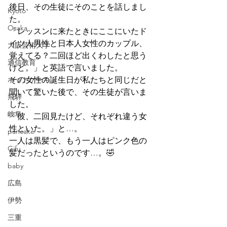
後日、その生徒にそのことを話しまし
Kyoto
た。
Osaka
「レッスンに来たときにここにいたド
イツ人男性と日本人女性のカップル、
大阪芸術大学
覚えてる？二回ほど出くわしたと思う
通信教育
けど。」と英語で言いました。
ホットケーキ
その女性の誕生日が私たちと同じだと
聞いて驚いた後で、その生徒が言いま
飛騨
した。
岐阜
「彼、二回見たけど、それぞれ違う女
性といた。」と…。
pancake
一人は黒髪で、もう一人はピンク色の
Gifu
髪だったというのです…。🤣
baby
広島
伊勢
三重