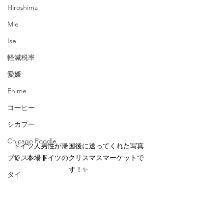
Hiroshima
Mie
Ise
軽減税率
愛媛
Ehime
コーヒー
シカプー
Chicago Poodle
ドイツ人男性が帰国後に送ってくれた写真
で、本場ドイツのクリスマスマーケットで
ブレスレット
す！✨
タイ
ワインクーラー
ドイツ人男性
誕生日
日本人女性
マンゴー・パイナップル
英語