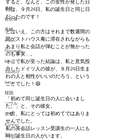
すると、なんと、この女性が発した日
音楽
付は、９月24日、私の誕生日と同じ日
だったのです！
佐世保
長崎
とはいえ、この方はそれまで数週間の
間ゲストハウス庵に滞在されながらも
music
あまり私と会話が弾むことが無かった
Nagasaki
のも事実…。
band
そこで私が至った結論は、私と意気投
合したドイツ人の彼が、９月24日生ま
Sasebo
れの人と相性がいいのだろう、という
letter
ことでした！😆
韓国
「初めて同じ誕生日の人に会いまし
ソウル
た。」と、その彼女。
一方、私にとっては初めてではありま
京都
せんでした。
Korean
私の英会話レッスン受講生の一人にも
Seoul
同じ誕生日の人がいます。