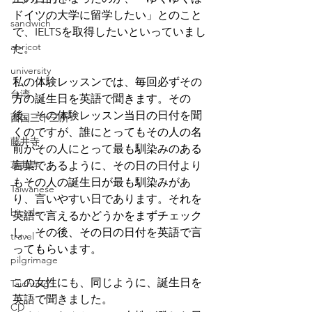
ドイツの大学に留学したい」とのこと
sandwich
で、IELTSを取得したいといっていまし
apricot
た。
university
私の体験レッスンでは、毎回必ずその
台湾
方の誕生日を英語で聞きます。その
後、その体験レッスン当日の日付を聞
西国三十三所
くのですが、誰にとってもその人の名
藤井寺
前がその人にとって最も馴染みのある
葛井寺
言葉であるように、その日の日付より
もその人の誕生日が最も馴染みがあ
Taiwanese
り、言いやすい日であります。それを
bicycle
英語で言えるかどうかをまずチェック
し、その後、その日の日付を英語で言
travel
ってもらいます。
pilgrimage
この女性にも、同じように、誕生日を
Taichung
英語で聞きました。
CD