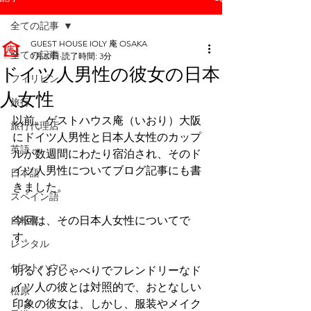
全ての記事
GUEST HOUSE IOLY 庵 OSAKA
全ての記事
1月30日
読了時間: 3分
ドイツ人男性の彼女の日本
フィリピン
人女性
旅行
以前、ゲストハウス庵（いおり）大阪 
旅行代理店
にドイツ人男性と日本人女性のカップ
英語
ルが数週間にわたり宿泊され、そのド
イツ人男性についてブログ記事にも書
日本語
きました。
スペイン語
自転車
今回は、その日本人女性についてで
す。
レンタル
ゲストハウス
明るくおしゃべりでフレンドリーなド
イツ人の彼とは対照的で、おとなしい
松原
印象の彼女は、しかし、服装やメイク