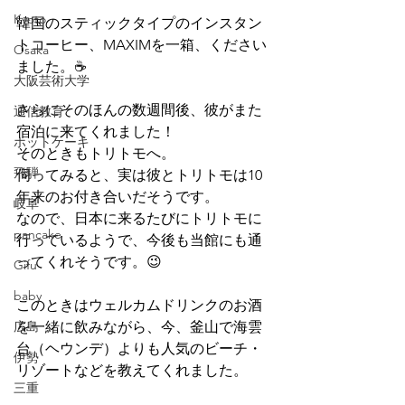
Kyoto
韓国のスティックタイプのインスタン
トコーヒー、MAXIMを一箱、ください
Osaka
ました。☕
大阪芸術大学
さらにそのほんの数週間後、彼がまた
通信教育
宿泊に来てくれました！
ホットケーキ
そのときもトリトモへ。
飛騨
伺ってみると、実は彼とトリトモは10
年来のお付き合いだそうです。
岐阜
なので、日本に来るたびにトリトモに
pancake
行っているようで、今後も当館にも通
ってくれそうです。😉
Gifu
baby
このときはウェルカムドリンクのお酒
広島
を一緒に飲みながら、今、釜山で海雲
台（ヘウンデ）よりも人気のビーチ・
伊勢
リゾートなどを教えてくれました。
三重