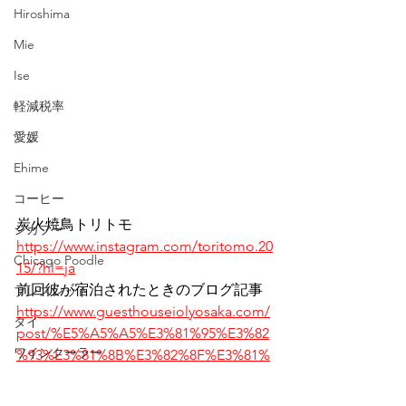
Hiroshima
Mie
Ise
軽減税率
愛媛
Ehime
コーヒー
炭火焼鳥トリトモ 
シカプー
https://www.instagram.com/toritomo.20
Chicago Poodle
15/?hl=ja
前回彼が宿泊されたときのブログ記事
ブレスレット
https://www.guesthouseiolyosaka.com/
タイ
post/%E5%A5%A5%E3%81%95%E3%82
ワインクーラー
%93%E3%81%8B%E3%82%8F%E3%81%
84%E3%81%84%EF%BC%9F
マンゴー・パイナップル