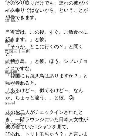
そのやり取りだけでも、連れの彼がバ
sandwich
イク乗りではないから、ということが
想像できます。
apricot
university
「今日は、この後、すぐ、ご飯食べに
行きます。」と彼。
台湾
「そうか。どこに行くの？」と聞く
西国三十三所
と、
「焼き鳥。」と彼。ほう、シブいチョ
藤井寺
イスですな。
葛井寺
「韓国にも焼き鳥はありますか？」と
Taiwanese
私が尋ねると、
「あるけど～、似てるけど～、なん
bicycle
か、ちょっと違う。」と彼。🤗
travel
そのお二人がチェックインされたと
pilgrimage
き、一階ラウンジにいた日本人女性が
Taichung
彼の着ていたTシャツを見て、
CD
「あれ、トリトモちゃう？」と言いま