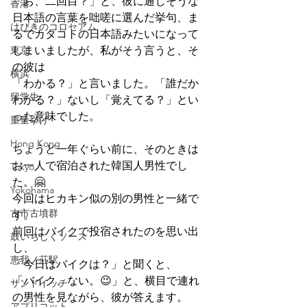
「お、二回目？」と、彼に通じそうな
香港
日本語の言葉を咄嗟に選んだ挙句、ま
はびきのコロセアム
るでカタコトの日本語みたいになって
東京
しまいましたが、私がそう言うと、そ
の彼は
横浜
「わかる？」と言いました。「誰だか
留学生
わかる？」ないし「覚えてる？」とい
った意味でした。
重量挙げ
Hong Kong
ちょうど一年ぐらい前に、そのときは
お一人で宿泊された韓国人男性でし
Tokyo
た。🤗
Yokohama
今回はヒカキン似の別の男性と一緒で
古市古墳群
す。
前回はバイクで投宿されたのを思い出
鼓いちじくソース
し、
恵我ノ荘駅
「今日はバイクは？」と聞くと、
「バイク、ない。😉」と、横目で連れ
サンドイッチ
の男性を見ながら、彼が答えます。
アプリコット