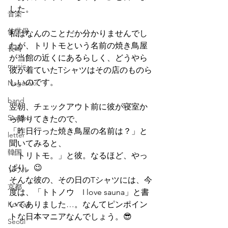
した。
音楽
佐世保
私はなんのことだか分かりませんでし
たが、トリトモという名前の焼き鳥屋
長崎
が当館の近くにあるらしく、どうやら
music
彼が着ていたTシャツはその店のものら
しいのです。
Nagasaki
band
翌朝、チェックアウト前に彼が寝室か
Sasebo
ら降りてきたので、
「昨日行った焼き鳥屋の名前は？」と
letter
聞いてみると、
韓国
「トリトモ。」と彼。なるほど、やっ
ぱり。😉
ソウル
そんな彼の、その日のTシャツには、今
京都
度は、「トトノウ　I love sauna」と書
Korean
いてありました…。なんてピンポイン
トな日本マニアなんでしょう。😎
Seoul