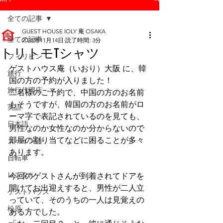
全ての記事
GUEST HOUSE IOLY 庵 OSAKA
全ての記事
2025年11月14日
読了時間: 3分
トリトモTシャツ
フィリピン
ゲストハウス庵（いおり）大阪 に、韓
旅行
国の方の予約が入りました！
旅行代理店
二名様のご予約で、中国の方のお名前
もそうですが、韓国の方のお名前がロ
英語
ーマ字で表記されているのを見ても、
日本語
男性なのか女性なのか分からないので
部屋の割り当てなどに困ることが多々
スペイン語
あります。
自転車
レンタル
今回のゲストさんが到着されてドアを
開けてお出迎えすると、男性が二人立
ゲストハウス
っていて、そのうちの一人は見覚えの
松原
ある方でした。