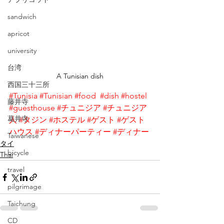
sandwich
apricot
university
台湾
A Tunisian dish
西国三十三所
#Tunisia
#Tunisian
#food
#dish
#hostel
藤井寺
#guesthouse
#チュニジア
#チュニジア
葛井寺
人
#タジン
#ホステル
#ゲスト
#ゲスト
ハウス
#ディナーパーティー
#ディナー
Taiwanese
タイ
bicycle
Thai
travel
pilgrimage
Taichung
CD