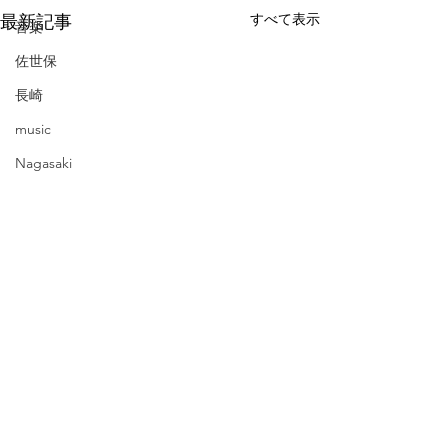
すべて表示
最新記事
音楽
佐世保
長崎
music
Nagasaki
band
Sasebo
letter
韓国
ソウル
京都
Korean
コメント
Seoul
虎×隆
遺品整理