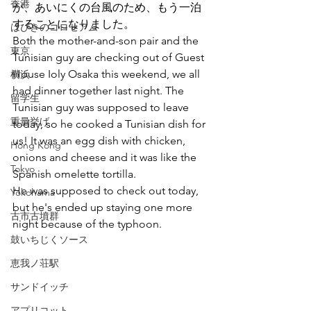
香港
が、あいにくの台風のため、もう一泊
することになりました。
はびきのコロセアム
Both the mother-and-son pair and the 
東京
Tunisian guy are checking out of Guest 
House Ioly Osaka this weekend, we all 
横浜
had dinner together last night. The 
留学生
Tunisian guy was supposed to leave 
重量挙げ
today, so he cooked a Tunisian dish for 
us! It was an egg dish with chicken, 
Hong Kong
onions and cheese and it was like the 
Tokyo
Spanish omelette tortilla. 
He was supposed to check out today, 
Yokohama
but he's ended up staying one more 
古市古墳群
night because of the typhoon.
鼓いちじくソース
恵我ノ荘駅
サンドイッチ
アプリコット