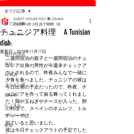
全ての記事
GUEST HOUSE IOLY 庵 OSAKA
全ての記事
2019年10月12日
読了時間: 1分
チュニジア料理 A Tunisian
フィリピン
dish
旅行
更新日：
2019年11月17日
旅行代理店
二週間宿泊の親子と一週間宿泊のチュ
英語
ニジア出身の男性が今週末チェックア
ウトされるので、昨夜みんなで一緒に
日本語
夕食を食べました。チュニジアの彼は
スペイン語
今日出発の予定だったので、昨夜、チ
ュニジアを作って振る舞ってくれまし
自転車
た！鶏や玉ねぎやチーズが入った、卵
レンタル
の料理で、スペインのオムレツ、トル
ゲストハウス
ティーヤに
似ていると思いました。
松原
彼は今日チェックアウトの予定でした