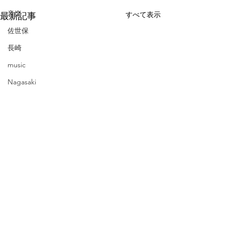
音楽
すべて表示
最新記事
佐世保
長崎
music
Nagasaki
band
Sasebo
letter
韓国
ソウル
京都
Korean
Seoul
コメント