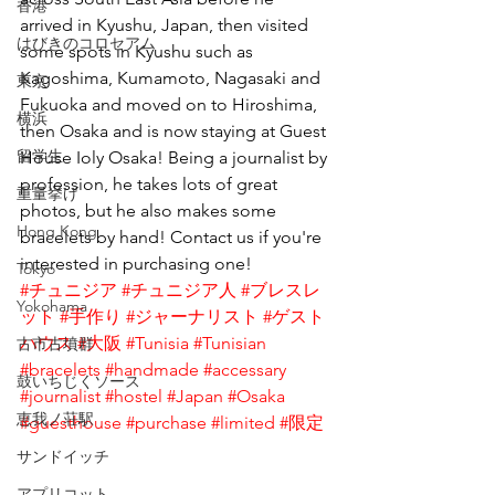
香港
arrived in Kyushu, Japan, then visited 
はびきのコロセアム
some spots in Kyushu such as 
Kagoshima, Kumamoto, Nagasaki and 
東京
Fukuoka and moved on to Hiroshima, 
横浜
then Osaka and is now staying at Guest 
留学生
House Ioly Osaka! Being a journalist by 
profession, he takes lots of great 
重量挙げ
photos, but he also makes some 
Hong Kong
bracelets by hand! Contact us if you're 
interested in purchasing one!
Tokyo
#チュニジア
#チュニジア人
#ブレスレ
Yokohama
ット
#手作り
#ジャーナリスト
#ゲスト
ハウス
#大阪
#Tunisia
#Tunisian
古市古墳群
#bracelets
#handmade
#accessary
鼓いちじくソース
#journalist
#hostel
#Japan
#Osaka
恵我ノ荘駅
#guesthouse
#purchase
#limited
#限定
サンドイッチ
アプリコット