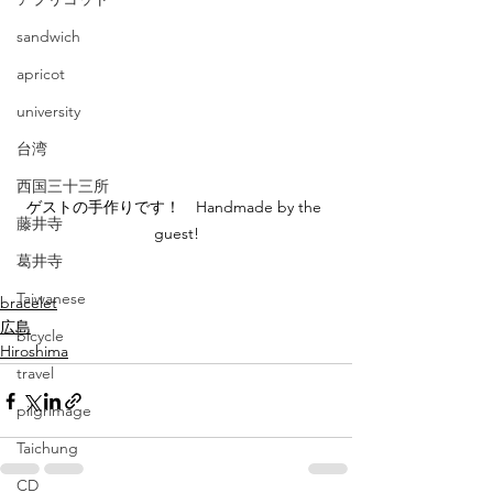
sandwich
apricot
university
台湾
西国三十三所
ゲストの手作りです！　Handmade by the 
藤井寺
guest!
葛井寺
Taiwanese
bracelet
広島
bicycle
Hiroshima
travel
pilgrimage
Taichung
CD