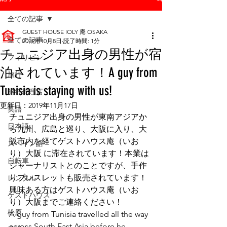
全ての記事
GUEST HOUSE IOLY 庵 OSAKA
全ての記事
2019年10月8日
読了時間: 1分
チュニジア出身の男性が宿
フィリピン
泊されています！A guy from
旅行
Tunisia is staying with us!
旅行代理店
更新日：
2019年11月17日
英語
チュニジア出身の男性が東南アジアか
日本語
ら九州、広島と巡り、大阪に入り、大
阪市内を経てゲストハウス庵（いお
スペイン語
り）大阪 に滞在されています！本業は
自転車
ジャーナリストとのことですが、手作
りブレスレットも販売されています！
レンタル
興味ある方はゲストハウス庵（いお
ゲストハウス
り）大阪までご連絡ください！
松原
A guy from Tunisia travelled all the way 
across South East Asia before he 