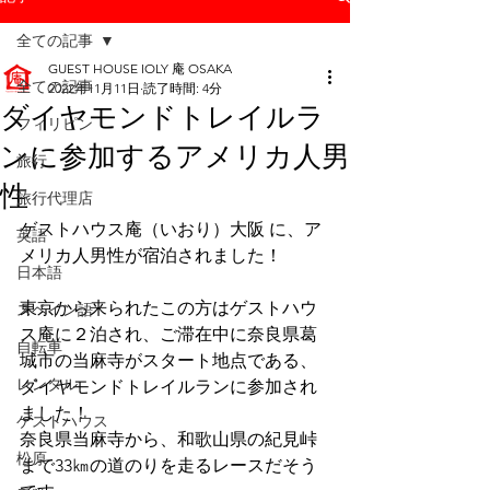
全ての記事
GUEST HOUSE IOLY 庵 OSAKA
全ての記事
2022年11月11日
読了時間: 4分
ダイヤモンドトレイルラ
フィリピン
ンに参加するアメリカ人男
旅行
性
旅行代理店
ゲストハウス庵（いおり）大阪 に、ア
英語
メリカ人男性が宿泊されました！
日本語
東京から来られたこの方はゲストハウ
スペイン語
ス庵に２泊され、ご滞在中に奈良県葛
自転車
城市の当麻寺がスタート地点である、
レンタル
ダイヤモンドトレイルランに参加され
ました！
ゲストハウス
奈良県当麻寺から、和歌山県の紀見峠
松原
まで33㎞の道のりを走るレースだそう