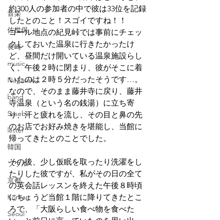
約300人の参加者の中で彼は33位を記録
音楽
したとのこと！スゴイですね！！
佐世保
ゴール地点の紀見峠では事前にチェッ
クしておいた温泉に行きたかったけ
長崎
ど、昼間だけ開いている温泉施設らし
music
く、午後２時に閉まり、彼がそこに着
いたのは２時５分だったそうです…。
Nagasaki
なので、そのまま藤井寺に戻り、藤井
band
寺温泉（という名の銭湯）に立ち寄
Sasebo
り、汗と疲れを流し、その目と鼻の先
のお店でお好み焼きを堪能し、当館に
letter
帰ってきたとのことでした。
韓国
その後、少し仮眠を取ったり洗濯をし
ソウル
たりした彼ですが、私がその日の全て
京都
の英会話レッスンを終えた午後８時頃
Korean
にちょうど当館１階に降りてきたとこ
ろで、「大阪らしい食べ物を食べた
Seoul