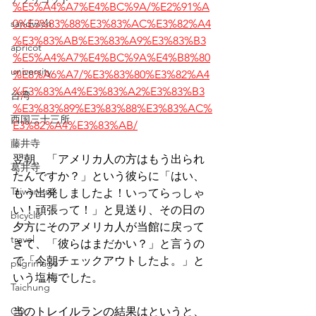
%E5%A4%A7%E4%BC%9A/%E2%91%A
sandwich
0%E3%83%88%E3%83%AC%E3%82%A4
%E3%83%AB%E3%83%A9%E3%83%B3
apricot
%E5%A4%A7%E4%BC%9A%E4%B8%80
university
%E8%A6%A7/%E3%83%80%E3%82%A4
%E3%83%A4%E3%83%A2%E3%83%B3
台湾
%E3%83%89%E3%83%88%E3%83%AC%
西国三十三所
E3%82%A4%E3%83%AB/
藤井寺
翌朝、「アメリカ人の方はもう出られ
葛井寺
たんですか？」という彼らに「はい、
Taiwanese
もう出発しましたよ！いってらっしゃ
い！頑張って！」と見送り、その日の
bicycle
夕方にそのアメリカ人が当館に戻って
travel
きて、「彼らはまだかい？」と言うの
で「今朝チェックアウトしたよ。」と
pilgrimage
いう塩梅でした。
Taichung
CD
当のトレイルランの結果はというと、