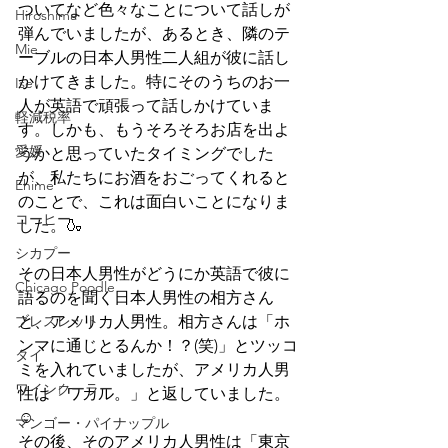
ついてなど色々なことについて話しが
Hiroshima
弾んでいましたが、あるとき、隣のテ
Mie
ーブルの日本人男性二人組が彼に話し
かけてきました。特にそのうちのお一
Ise
人が英語で頑張って話しかけていま
軽減税率
す。しかも、もうそろそろお店を出よ
愛媛
うかと思っていたタイミングでした
が、私たちにお酒をおごってくれると
Ehime
のことで、これは面白いことになりま
コーヒー
した。🍶　
シカプー
その日本人男性がどうにか英語で彼に
Chicago Poodle
語るのを聞く日本人男性の相方さん
ブレスレット
と、アメリカ人男性。相方さんは「ホ
ンマに通じとるんか！？(笑)」とツッコ
タイ
ミを入れていましたが、アメリカ人男
ワインクーラー
性は「ワカル。」と返していました。
☺
マンゴー・パイナップル
その後、そのアメリカ人男性は「東京