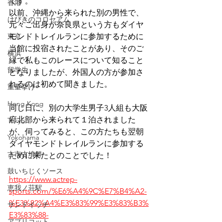
です。
香港
以前、沖縄から来られた別の男性で、
はびきのコロセアム
元々ご出身が奈良県という方もダイヤ
東京
モンドトレイルランに参加するために
当館に投宿されたことがあり、そのご
横浜
縁で私もこのレースについて知ること
留学生
となりましたが、外国人の方が参加さ
れるのは初めて聞きました。
重量挙げ
Hong Kong
同じ日に、別の大学生男子3人組も大阪
府北部から来られて１泊されました
Tokyo
が、伺ってみると、この方たちも翌朝
Yokohama
ダイヤモンドトレイルランに参加する
古市古墳群
ために来たとのことでした！
鼓いちじくソース
https://www.actrep-
恵我ノ荘駅
sports.com/%E6%A4%9C%E7%B4%A2-
%E3%82%A4%E3%83%99%E3%83%B3%
サンドイッチ
E3%83%88-
アプリコット