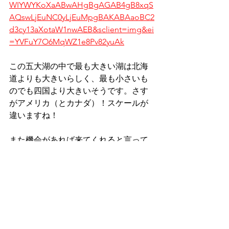
WIYWYKoXaABwAHgBgAGAB4gB8xqS
AQswLjEuNC0yLjEuMpgBAKABAaoBC2
d3cy13aXotaW1nwAEB&sclient=img&ei
=YVFuY7O6MqWZ1e8Pv82yuAk
この五大湖の中で最も大きい湖は北海
道よりも大きいらしく、最も小さいも
のでも四国より大きいそうです。さす
がアメリカ（とカナダ）！スケールが
違いますね！
また機会があれば来てくれると言って
くれ、彼のインスタグラムでもゲスト
ハウス庵について触れてくれました！
また来てください！