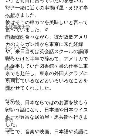
い」と前日に言っていたのを思い出
Kyoto
し、一緒に近くの串揚げ屋・えびす亭
へ行きました。
Osaka
彼はそこの串カツを美味しいと言って
大阪芸術大学
食べていました。☺
串カツを食べながら、彼が故郷アメリ
通信教育
カのミシガン州から東京に来た経緯
ホットケーキ
や、来日当初は英会話スクールの講師
飛騨
だったけど半年で辞めて、アメリカで
も従事していた図書館司書の仕事に東
岐阜
京でも赴任し、東京の外国人クラブに
pancake
所属しているなどといろいろなことを
聞かせてくれました。
Gifu
baby
その後、日本ならではのお酒を飲もう
広島
という話になり、日本酒や日本ウイス
キーが豊富な居酒屋・黒兵衛へ行きま
伊勢
した。
三重
そこで、音楽や映画、日本語や英語に