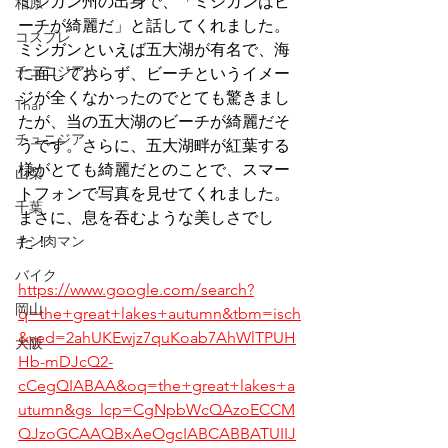
ミシガン州の出身で、「ミシガンはビ
柏原
ーチが綺麗だ」と話してくれました。
コスプレ
ミシガンといえば五大湖が有名で、海
チュニジア人
に面しておらず、ビーチというイメー
ジが全くなかったのでとても驚きまし
Thai
たが、当の五大湖のビーチが綺麗だそ
チュニジア
うです。さらに、五大湖畔が紅葉する
様がとても綺麗だとのことで、スマー
山梨
トフォンで写真を見せてくれました。
千葉
まさに、息を吞むような美しさでし
キン肉マン
た！
バイク
https://www.google.com/search?
岡山
q=the+great+lakes+autumn&tbm=isch
&ved=2ahUKEwjz7quKoab7AhWlTPUH
大阪
Hb-mDJcQ2-
cCegQIABAA&oq=the+great+lakes+a
utumn&gs_lcp=CgNpbWcQAzoECCM
QJzoGCAAQBxAeOgcIABCABBATUIIJ