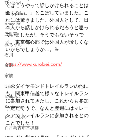
Thailand
ではこうやって話しかけられることは
全くない。」とこぼしていました。こ
Philippines
れには驚きました。外国人として、日
bracelet
本人から話しかけられるだろうと思っ
二世帯
ていましたが、そうでもないそうで
す。東京都心部では外国人が珍しくな
赤ちゃん
いからでしょうか…。☕
石川
https://www.kurobei.com/
金沢
家族
baby
このダイヤモンドトレイルランの他に
も、関東甲信越で様々なトレイルラン
Ishikawa
に参加されてきたし、これからも参加
Kanazawa
予定だそうで、なんと翌週にはマレー
シアでトレイルランに参加されるとの
ビートルズ
ことでした！
百舌鳥古市古墳群