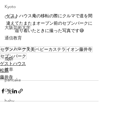
Kyoto
ゲストハウス庵の移転の際にクルマで道を間
Osaka
違えてたまたまオープン前のセブンパークに
大阪芸術大学
辿り着いたときに撮った写真です😅
通信教育
ホットケーキ
セブンパーク天美
ベビーカステラ
イオン藤井寺
セブンパーク
飛騨
ゲストハウス
岐阜
松原
藤井寺
pancake
Gifu
baby
広島
伊勢
すべて表示
最新記事
三重