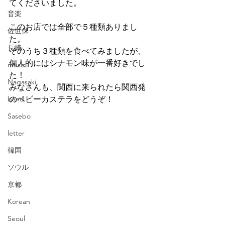
てくださいました。
音楽
このお店では全部で５種類ありまし
佐世保
た。
長崎
そのうち３種類を食べてみましたが、
個人的にはシナモン味が一番好きでし
music
た！
Nagasaki
みなさんも、関西に来られたら関西発
band
のベビーカステラをどうぞ！
Sasebo
letter
韓国
ソウル
京都
Korean
Seoul