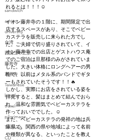
れるとは！！！☺
sandwich
apricot
イオン藤井寺の１階に、期間限定で出
店するスペースがあり、そこでベビー
university
カステラを販売しに来られた方でし
台湾
た。ご夫婦で切り盛りされていて、イ
オン藤井寺での出店とゲストハウス庵
西国三十三所
でのご宿泊は旦那様のみがされていま
藤井寺
した。大きい体格にロングヘアーの男
葛井寺
性で、以前はメタル系のバンドでギタ
ーもされていたそうです！！🔥
Taiwanese
しかし、実際にお店をされている姿を
bicycle
拝見すると、髪はまとめて結んでおら
れ、温和な雰囲気でベビーカステラを
travel
作っておいででした。☺
pilgrimage
また、ベビーカステラの発祥の地は兵
庫県で、関西の県や地域によって名前
Taichung
や種類が異なる、といったことを教え
CD