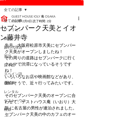
全ての記事
GUEST HOUSE IOLY 庵 OSAKA
全ての記事
2021年12月8日
読了時間: 2分
セブンパーク天美とイオ
フィリピン
ン藤井寺
旅行
先月、大阪府松原市天美にセブンパー
旅行代理店
ク天美がオープンしましたね！
英語
その周りの道路はセブンパークに行く
クルマで渋滞になっているそうです
日本語
ね！
スペイン語
いろいろなお店や映画館などがあり、
自転車
面白そうで、近々行ってみたいです。
レンタル
そのセブンパーク天美のオープンに合
ゲストハウス
わせて、ゲストハウス庵（いおり）大
阪 に名古屋の男性が連泊されました。
松原
セブンパーク天美の中のカフェのオー