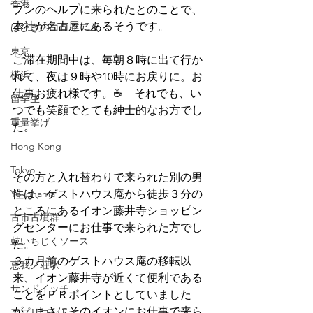
香港
プンのヘルプに来られたとのことで、
本社が名古屋にあるそうです。
はびきのコロセアム
東京
ご滞在期間中は、毎朝８時に出て行か
横浜
れて、夜は９時や10時にお戻りに。お
仕事お疲れ様です。☕　それでも、い
留学生
つでも笑顔でとても紳士的なお方でし
重量挙げ
た。
Hong Kong
Tokyo
その方と入れ替わりで来られた別の男
Yokohama
性は、ゲストハウス庵から徒歩３分の
ところにあるイオン藤井寺ショッピン
古市古墳群
グセンターにお仕事で来られた方でし
鼓いちじくソース
た。
３カ月前のゲストハウス庵の移転以
恵我ノ荘駅
来、イオン藤井寺が近くて便利である
サンドイッチ
ことをＰＲポイントとしていました
が、まさにそのイオンにお仕事で来ら
アプリコット