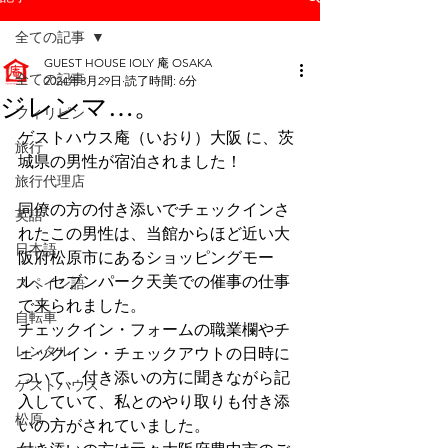
全ての記事
GUEST HOUSE IOLY 庵 OSAKA
全ての記事
2024年3月29日
読了時間: 6分
ジレンマ…。
フィリピン
ゲストハウス庵（いおり）大阪 に、茨
旅行
城県の男性が宿泊されました！
旅行代理店
同僚の方の付き添いでチェックインさ
英語
れたこの男性は、当館からほど近い大
日本語
阪府松原市にあるショッピングモー
ル、セブンパーク天美での催事の仕事
スペイン語
で来られました。
自転車
チェックイン・フォームの職業欄やチ
レンタル
ェックイン・チェックアウトの日時に
ついて、付き添いの方に聞きながら記
ゲストハウス
入していて、私とのやり取りも付き添
松原
いの方がされていました。