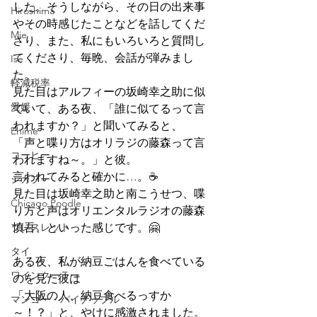
した。そうしながら、その日の出来事
Hiroshima
やその時感じたことなどを話してくだ
Mie
さり、また、私にもいろいろと質問し
てくださり、毎晩、会話が弾みまし
Ise
た。
軽減税率
見た目はアルフィーの坂崎幸之助に似
愛媛
ていて、ある夜、「誰に似てるって言
われますか？」と聞いてみると、
Ehime
「声と喋り方はオリラジの藤森って言
コーヒー
われますね～。」と彼。
言われてみると確かに…。☕
シカプー
見た目は坂崎幸之助と南こうせつ、喋
Chicago Poodle
り方と声はオリエンタルラジオの藤森
ブレスレット
慎吾、といった感じです。🤗
タイ
ある夜、私が納豆ごはんを食べている
ワインクーラー
のを見た彼は
「大阪の人、納豆食べるっすか
マンゴー・パイナップル
～！？」と、やけに感激されました。