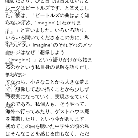
てくださり、ひと言では言えないけど
柏原
ルーツはビートルズです、と答えまし
コスプレ
た。彼は、「ビートルズの曲はよく知
チュニジア人
らないけど、'Imagine' はわかりま
す。」と言いました。いろいろ語り、
Thai
いろいろ聞いてくださるこの方に、私
チュニジア
もついつい 'Imagine' のそれぞれのメッ
セージはなぜ「想像しよう
山梨
（Imagine）」という語りかけから始ま
千葉
るのかという私自身の見解を語りだし
キン肉マン
ました。
すなわち、小さなことから大きな夢ま
バイク
で、想像して思い描くことから少しず
岡山
つ現実になっていく、実現させていく
ものである。私個人も、そうやって、
大阪
海外へ行ってみたり、ゲストハウス庵
を開業したり、という今があります。
初めてこの曲を聴いた中学生の頃の私
はそんなことを感じる由もなく、ただ