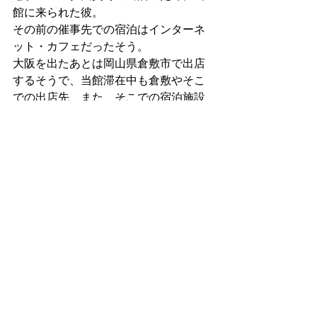
館に来られた彼。
その前の催事先での宿泊はインターネ
ット・カフェだったそう。
大阪を出たあとは岡山県倉敷市で出店
するそうで、当館滞在中も倉敷やそこ
での出店先、また、そこでの宿泊施設
についてもいろいろと気になっている
ことをお話しされていました。
上司の方には「倉敷でもゲストハウス
がいい」と言ってみたそうですが、し
かし、倉敷ではウィークリーマンショ
ンの滞在に決まったとか。
大阪、そして藤井寺を気に入ってくれ
た彼。
「また来ます！」と言って、握手をし
てチェックアウトされました。🤗
また来てください～！！