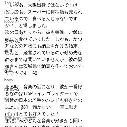
Thailand
「いやあ、大阪出身ではないですけ
ど。でも、スーパーに何種類も売られ
Philippines
ているので、食べるんじゃないです
bracelet
か？」と返しました。
二世帯
次の日あたりから、彼も毎晩、ご飯に
納豆を食べていました。しかも、かつ
赤ちゃん
丼などの丼物にも納豆をかける始末。
石川
なんと、経営されているのか勤め先な
のかまでは聞いていませんが、彼の親
金沢
御さんは茨城県で納豆を作っておいで
家族
だそうです！👐
baby
ある時、音楽の話になり、彼が一番好
Ishikawa
きなのは175R（イナゴライダー）で、
Kanazawa
最近の日本の若手のバンドも好きとの
こと。175R、懐かしい！「空に唄え
ビートルズ
ば」はとても好きでした！
百舌鳥古市古墳群
また、私がどんな音楽が好きかも聞い