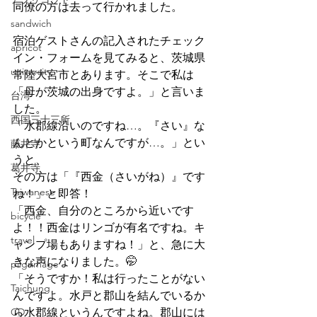
同僚の方は去って行かれました。
sandwich
宿泊ゲストさんの記入されたチェック
apricot
イン・フォームを見てみると、茨城県
university
常陸大宮市とあります。そこで私は
「母が茨城の出身ですよ。」と言いま
台湾
した。
西国三十三所
「水郡線沿いのですね…。『さい』な
んとかという町なんですが…。」とい
藤井寺
うと、
葛井寺
その方は「『西金（さいがね）』です
Taiwanese
ね！」と即答！
「西金、自分のところから近いです
bicycle
よ！！西金はリンゴが有名ですね。キ
travel
ャンプ場もありますね！」と、急に大
きな声になりました。🤭
pilgrimage
「そうですか！私は行ったことがない
Taichung
んですよ。水戸と郡山を結んでいるか
CD
ら水郡線というんですよね。郡山には