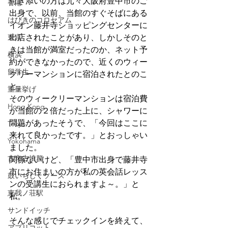
付き添いの方は元々大阪府豊中市のご
香港
出身で、以前、当館のすぐそばにある
はびきのコロセアム
イオン藤井寺ショッピングセンターに
東京
出店されたことがあり、しかしそのと
きは当館が満室だったのか、ネット予
横浜
約ができなかったので、近くのウィー
留学生
クリーマンションに宿泊されたとのこ
と。
重量挙げ
そのウィークリーマンションは宿泊費
Hong Kong
が当館の２倍だった上に、シャワーに
問題があったそうで、「今回はここに
Tokyo
来れて良かったです。」とおっしゃい
Yokohama
ました。
古市古墳群
関係ないけど、「豊中市出身で藤井寺
市にお住まいの方が私の英会話レッス
鼓いちじくソース
ンの受講生におられますよ～。」と
恵我ノ荘駅
私。
サンドイッチ
そんな感じでチェックインを終えて、
アプリコット