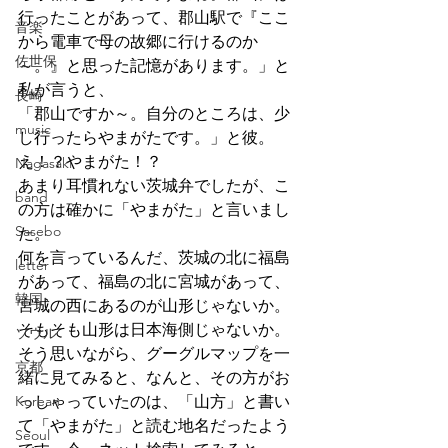
行ったことがあって、郡山駅で『ここ
音楽
から電車で母の故郷に行けるのか
佐世保
～。』と思った記憶があります。」と
私が言うと、
長崎
「郡山ですか～。自分のところは、少
music
し行ったらやまがたです。」と彼。
え！？やまがた！？
Nagasaki
あまり耳慣れない茨城弁でしたが、こ
band
の方は確かに「やまがた」と言いまし
Sasebo
た。
何を言っているんだ、茨城の北に福島
letter
があって、福島の北に宮城があって、
韓国
宮城の西にあるのが山形じゃないか。
そもそも山形は日本海側じゃないか。
ソウル
そう思いながら、グーグルマップを一
京都
緒に見てみると、なんと、その方がお
Korean
っしゃっていたのは、「山方」と書い
て「やまがた」と読む地名だったよう
Seoul