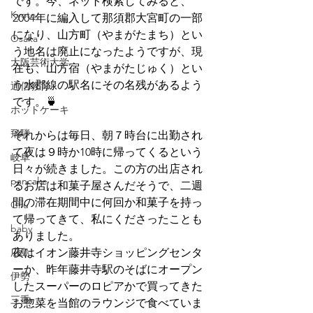
です。今、ネット検索してみると、
Kyoto
2004年に編入して那須郡大宮町の一部
になり、山方町（やまがたまち）とい
Osaka
う地名は廃止になったようですが、現
大阪芸術大学
在も、山方宿（やまがたじゅく）とい
う水郡線の駅名にその名残があるよう
通信教育
です。🍵
ホットケーキ
飛騨
それからは毎日、朝７時台に出勤され
て夜は９時か10時に帰ってくるという
岐阜
日々が続きました。この方の出店され
pancake
るお店は和菓子屋さんだそうで、二週
間の滞在期間中に何回か和菓子を持っ
Gifu
て帰ってきて、私にくださったことも
baby
ありました。
広島
夜はイオン藤井寺ショッピングセンタ
ーか、昨年藤井寺駅のそばにオープン
伊勢
したスーパーのロピアかで買ってきた
三重
お惣菜を当館のラウンジで食べていま