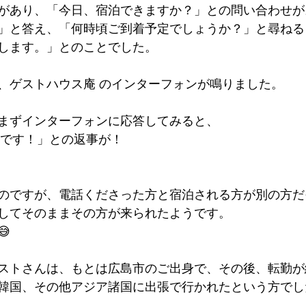
があり、「今日、宿泊できますか？」との問い合わせが
墳群
鼓いちじくソース
恵我ノ荘駅
サンドイッチ
」と答え、「何時頃ご到着予定でしょうか？」と尋ねる
します。」とのことでした。
ity
台湾
西国三十三所
藤井寺
、ゲストハウス庵 のインターフォンが鳴りました。
まずインターフォンに応答してみると、
○です！」との返事が！
のですが、電話くださった方と宿泊される方が別の方だ
してそのままその方が来られたようです。

ストさんは、もとは広島市のご出身で、その後、転勤が
韓国、その他アジア諸国に出張で行かれたという方でし