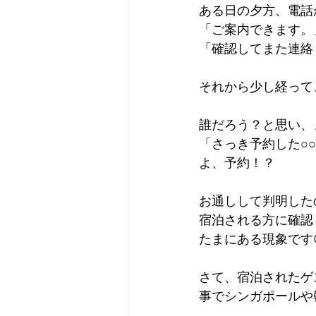
ある日の夕方、電話
Tokyo
Yokohama
古市古
「ご案内できます。
「確認してまた連絡
sandwich
apricot
univers
それから少し経って
誰だろう？と思い、
「さっき予約した○
よ、予約！？
お通しして判明した
宿泊される方に確認
たまにある現象です
さて、宿泊されたゲ
事でシンガポールや