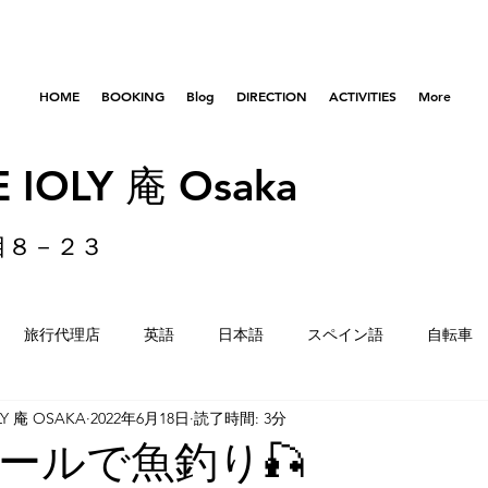
HOME
BOOKING
Blog
DIRECTION
ACTIVITIES
More
 IOLY 庵 Osaka
目８－２３
旅行代理店
英語
日本語
スペイン語
自転車
LY 庵 OSAKA
2022年6月18日
読了時間: 3分
はびきのコロセアム
東京
横浜
留学生
重量
ールで魚釣り🎣