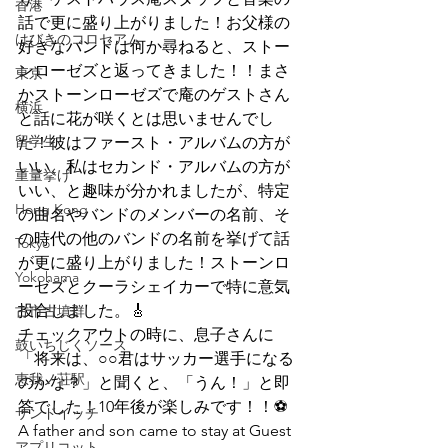
香港
話で更に盛り上がりました！お父様の
はびきのコロセアム
好きなバンドは何か尋ねると、ストー
ンローゼズと返ってきました！！まさ
東京
かストーンローゼズで庵のゲストさん
横浜
と話に花が咲くとは思いませんでし
留学生
た！彼はファースト・アルバムの方が
いい、私はセカンド・アルバムの方が
重量挙げ
いい、と趣味が分かれましたが、特定
Hong Kong
の曲名やバンドのメンバーの名前、そ
の時代の他のバンドの名前を挙げて話
Tokyo
が更に盛り上がりました！ストーンロ
Yokohama
ーゼズとクーラシェイカーで特に意気
投合しました。🎸
古市古墳群
チェックアウトの時に、息子さんに
鼓いちじくソース
「将来は、○○君はサッカー選手になる
恵我ノ荘駅
のかな？」と聞くと、「うん！」と即
答でした！10年後が楽しみです！！⚽
サンドイッチ
A father and son came to stay at Guest 
アプリコット