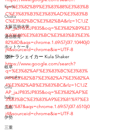
Kyoto
q=%E3%82%B9%E3%83%88%E3%83%B
C%E3%83%B3%E3%83%AD%E3%83%B
Osaka
C%E3%82%BC%E3%82%BA&rlz=1C1JZ
大阪芸術大学
AP_jaJP835JP835&oq=%E3%82%B9%E3
%83%88%E3%83%BC%E3%83%B3%E3%
通信教育
82%8D&aqs=chrome.1.69i57j0l7.10440j0
ホットケーキ
j4&sourceid=chrome&ie=UTF-8
クーラシェイカー Kula Shaker
飛騨
https://www.google.com/search?
岐阜
q=%E3%82%AF%E3%83%BC%E3%83%
pancake
A9%E3%82%B7%E3%82%A7%E3%82%A
4%E3%82%AB%E3%83%BC&rlz=1C1JZ
Gifu
AP_jaJP835JP835&oq=%E3%82%AF%E
baby
3%83%BC%E3%83%A9%E3%81%97%E3
%81%87&aqs=chrome.1.69i57j0l7.6510j0
広島
j4&sourceid=chrome&ie=UTF-8
伊勢
三重