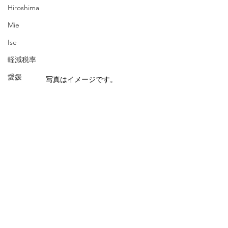
Hiroshima
Mie
Ise
軽減税率
愛媛
写真はイメージです。
Ehime
コーヒー
シカプー
Chicago Poodle
ブレスレット
タイ
すべて表示
最新記事
ワインクーラー
マンゴー・パイナップル