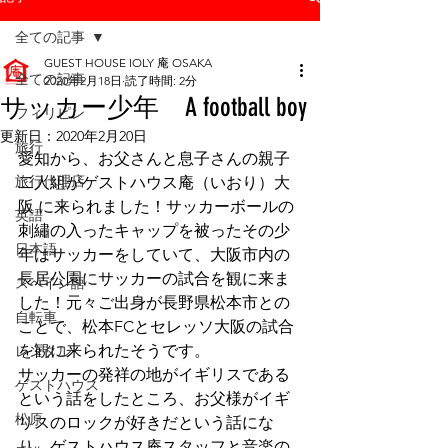
全ての記事
GUEST HOUSE IOLY 庵 OSAKA
全ての記事
2020年2月18日
読了時間: 2分
サッカー少年 A football boy
フィリピン
更新日：
2020年2月20日
旅行
愛知から、お父さんと息子さんの親子
旅行代理店
二人組がゲストハウス庵（いおり）大
阪 に来られました！サッカーボールの
英語
刺繡の入ったキャップを被ったその少
日本語
年はサッカーをしていて、大阪市内の
長居公園にサッカーの試合を観に来ま
スペイン語
した！元々ご出身が長野県松本市との
自転車
ことで、松本FCとセレッソ大阪の試合
を観に来られたそうです。
レンタル
サッカーの発祥の地がイギリスである
ゲストハウス
という話をしたところ、お父様がイギ
松原
リスのロックが好きだという話にな
り、ゲストハウス庵スタッフと音楽の