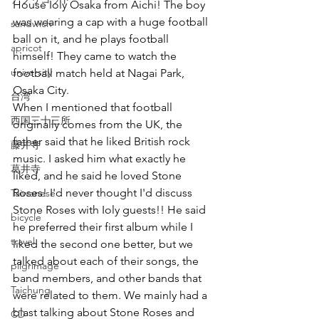
House Ioly Osaka from Aichi! The boy 
was wearing a cap with a huge football 
sandwich
ball on it, and he plays football 
apricot
himself! They came to watch the 
university
football match held at Nagai Park, 
Osaka City.
台湾
When I mentioned that football 
西国三十三所
originally comes from the UK, the 
father said that he liked British rock 
藤井寺
music. I asked him what exactly he 
葛井寺
liked, and he said he loved Stone 
Roses! I'd never thought I'd discuss 
Taiwanese
Stone Roses with Ioly guests!! He said 
bicycle
he preferred their first album while I 
travel
liked the second one better, but we 
talked about each of their songs, the 
pilgrimage
band members, and other bands that 
Taichung
were related to them. We mainly had a 
blast talking about Stone Roses and 
CD