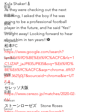
Kula Shaker!🎸
音楽
As they were checking out the next 
佐世保
morning, I asked the boy if he was 
going to be a professional football 
長崎
player in the future, and he said 'Yes!' 
music
straight away! Looking forward to hear 
about him in ten years!!⚽ 
Nagasaki
松本FC
band
https://www.google.com/search?
q=%E6%9D%BE%E6%9C%ACFC&rlz=1
Sasebo
C1JZAP_jaJP835JP835&oq=%E6%9D%
letter
BE%E6%9C%ACFC&aqs=chrome..69i57
韓国
j0l7.3625j0j7&sourceid=chrome&ie=UT
F-8
ソウル
セレッソ大阪
京都
https://www.cerezo.jp/matches/2020-02-
16/
Korean
ストーンローゼズ　Stone Roses
Seoul
https://www.google.com/search?