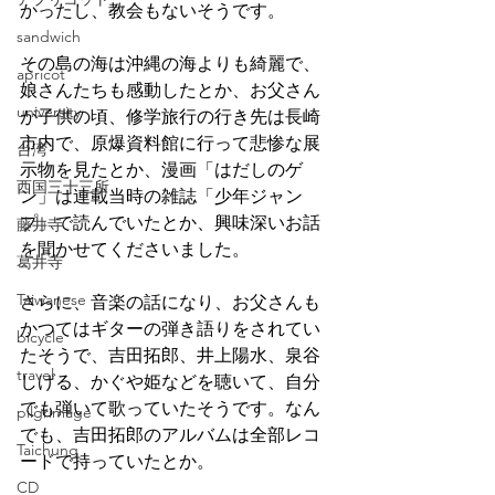
かったし、教会もないそうです。
sandwich
その島の海は沖縄の海よりも綺麗で、
apricot
娘さんたちも感動したとか、お父さん
university
が子供の頃、修学旅行の行き先は長崎
市内で、原爆資料館に行って悲惨な展
台湾
示物を見たとか、漫画「はだしのゲ
西国三十三所
ン」は連載当時の雑誌「少年ジャン
プ」で読んでいたとか、興味深いお話
藤井寺
を聞かせてくださいました。
葛井寺
Taiwanese
さらに、音楽の話になり、お父さんも
かつてはギターの弾き語りをされてい
bicycle
たそうで、吉田拓郎、井上陽水、泉谷
travel
しげる、かぐや姫などを聴いて、自分
でも弾いて歌っていたそうです。なん
pilgrimage
でも、吉田拓郎のアルバムは全部レコ
Taichung
ードで持っていたとか。
CD