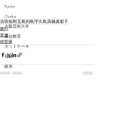
Kyoto
Osaka
吉田拓郎
五島列島
宇久島
高橋真梨子
大阪芸術大学
旅行
音楽
通信教育
佐世保
ホットケーキ
飛騨
岐阜
pancake
Gifu
すべて表示
最新記事
baby
広島
伊勢
三重