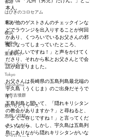
た！🍶 「九州（男児）だけん。」とご
香港
本人。
はびきのコロセアム
東京
私が他のゲストさんのチェックインな
どでラウンジを出入りすることが何回
横浜
かあり、くつろいでいるお父さんの邪
留学生
魔になってしまっていたところ、
「お忙しいですね！」と声をかけてく
重量挙げ
ださり、それから私とお父さんとで会
Hong Kong
話が始まりました。
Tokyo
お父さんは長崎県の五島列島最北端の
Yokohama
宇久島（うくじま）のご出身だそうで
古市古墳群
す。
五島列島と聞いて、「隠れキリシタン
鼓いちじくソース
の教会がありますか？」と尋ねると、
恵我ノ荘駅
「よくご存じですね！」と言ってくだ
さいながら、しかし、宇久島は五島列
サンドイッチ
島にありながら隠れキリシタンがいな
アプリコット