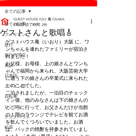
全ての記事
GUEST HOUSE IOLY 庵 OSAKA
全ての記事
4月3日
読了時間: 2分
ゲストさんと歌唱🎸
フィリピン
ゲストハウス庵（いおり）大阪 に、ワ
旅行
ンちゃんを連れたファミリーが宿泊さ
旅行代理店
れました！
お父様、お母様、上の娘さんとワンち
英語
ゃんで福岡から来られ、大阪芸術大学
日本語
に通う下の娘さんの卒業式に来られた
とのことでした。
スペイン語
二泊されましたが、一泊目のチェック
自転車
イン後、他のみなさんは下の娘さんの
レンタル
ところに行って、お父さんだけが当館
の１階のラウンジでテレビを観てお酒
ゲストハウス
を飲んでくつろいでいました。お酒
松原
は、パックの焼酎を持参されていまし