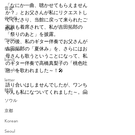
「なにか一曲、聴かせてもらえません
音楽
か？」とお父さんが私にリクエストし
佐世保
てくださり、当館に戻って来られたご
家族も着席されて、私が吉田拓郎の
長崎
「祭りのあと」を披露。
music
その後、私のギター伴奏でお父さんが
吉田拓郎の「夏休み」を、さらにはお
Nagasaki
母さんも歌うということになって、私
band
のギター伴奏で高橋真梨子の「桃色吐
Sasebo
息」を歌われました～！🎤
letter
語り合いはしませんでしたが、ワンち
韓国
ゃんも私になついてくれました～。🤗
ソウル
京都
Korean
Seoul