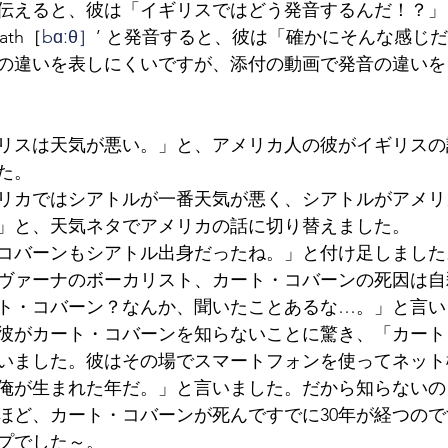
伝えると、彼は「イギリスではどう発音するんだ！？」
ath［
bɑːθ］
’ と発音すると、彼は「確かにそんな感じ
の違いを表しにくいですが、添付の動画で発音の違いを
リスは天気が悪い。」と、アメリカ人の彼がイギリスの
た。
リカではシアトルが一番天気が悪く、シアトルがアメリ
」と、天気ネタでアメリカの話に切り替えました。
コバーンもシアトル出身だったね。」と付け足しました
ヴァーナのボーカリスト、カート・コバーンの死因は自
ト・コバーン？なんか、聞いたことあるな…。」と言い
彼がカート・コバーンを知らないことに驚き、「カート
いました。彼はその場でスマートフォンを使ってネット
俺が生まれた年だ。」と言いました。だから知らないの
ほど、カート・コバーンが死んですでに30年が経つの
プでした～。