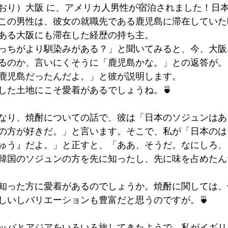
おり）大阪 に、アメリカ人男性が宿泊されました！日
墳群
鼓いちじくソース
恵我ノ荘駅
サンドイッチ
この男性は、彼女の就職先である鹿児島に滞在していた
ある大阪にも滞在した経歴の持ち主。
っちがより馴染みがある？」と聞いてみると、今、大阪
ity
台湾
西国三十三所
藤井寺
るのか、言いにくそうに「鹿児島かな。」との返答が。
鹿児島だったんだよ。」と彼が説明します。
した土地にこそ愛着があるでしょうね。🍵
なり、焼酎についての話で、彼は「日本のソジュンはあ
の方が好きだ。」と言います。そこで、私が「日本のは
ゅう』だよ。」と正すと、「ああ、そうだ。なにしろ、
韓国のソジュンの方を先に知ったし、先に味を占めたん
知った方に愛着があるのでしょうか。焼酎に関しては、
しいしバリエーションも豊富だと思うのですが。🍵
ッパとアジアをいろいろ旅してきたようで、私がイギリ