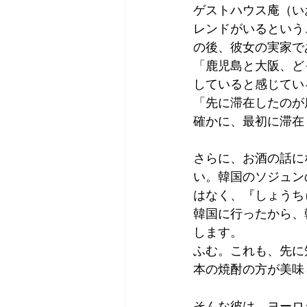
ゲストハウス庵（い
Tokyo
Yokohama
古市古
レンドがいるという
の後、彼女の実家で
「鹿児島と大阪、ど
sandwich
apricot
univers
していると感じてい
「先に滞在したのが
確かに、最初に滞在
さらに、お酒の話に
い。韓国のソジュン
はなく、『しょうち
韓国に行ったから、
します。
ふむ。これも、先に
本の焼酎の方が美味
そんな彼は、ヨーロ