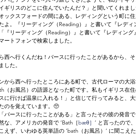
イギリスのどこに住んでいたんだ？」と聞いてくれまし
オックスフォードの間にある、レディングという町に住
たよ。『リーディング（Reading）』と書いて『レデ
「『リーディング（Reading）』と書いて『レディン
マートフォンで検索しました。
ら西へ行くんだね！バースに行ったことがあるから、そ
ました。
ンから西へ行ったところにある町で、古代ローマの大浴
ath（お風呂）の語源となった町です。私もイギリス在
スに行けば温泉に入れる！」と信じて行ってみると、大
たのを覚えています。🥺
)、「バースに行ったことがある」と言ったその彼の発音
な、アメリカの発音で ‘Bath［
bæθ］
’ と言ったので
えず、いわゆる英単語の ‘bath（お風呂）’ に聞こえ