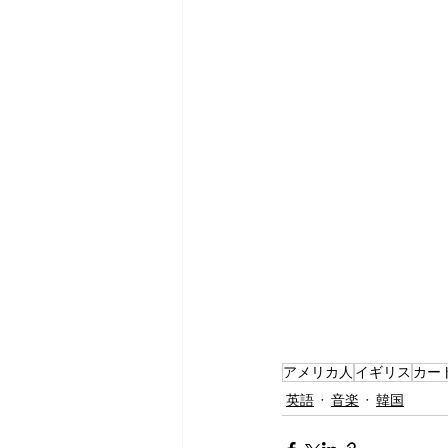
アメリカ人
イギリス
カー
英語
音楽
韓国