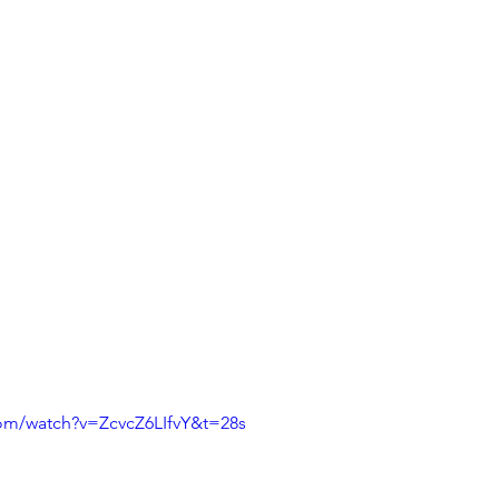
om/watch?v=ZcvcZ6LIfvY&t=28s