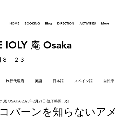
HOME
BOOKING
Blog
DIRECTION
ACTIVITIES
More
 IOLY 庵 Osaka
目８－２３
旅行代理店
英語
日本語
スペイン語
自転車
LY 庵 OSAKA
2025年2月21日
読了時間: 3分
はびきのコロセアム
東京
横浜
留学生
重量
コバーンを知らないアメ