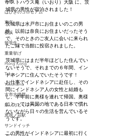
香港
ゲストハウス庵（いおり）大阪 に、茨
城県の男性が宿泊されました！
はびきのコロセアム
東京
茨城県は水戸市にお住まいのこの男
性、以前は奈良にお住まいだったそう
横浜
で、そのときのご友人に会いに来られ
留学生
たご縁で当館に投宿されました。
重量挙げ
茨城県にはまだ半年ほどした住んでい
Hong Kong
ないそうで、それまでの６年間、イン
Tokyo
ドネシアに住んでいたそうです！
お仕事でインドネシアに赴任し、その
Yokohama
間にインドネシア人の女性と結婚も
古市古墳群
し、半年前に奥様を連れて帰国。奥様
にとっては異国の地である日本で慣れ
鼓いちじくソース
ないながら日々の生活を営んでいるそ
恵我ノ荘駅
うです。
サンドイッチ
この男性がインドネシアに最初に行く
アプリコット