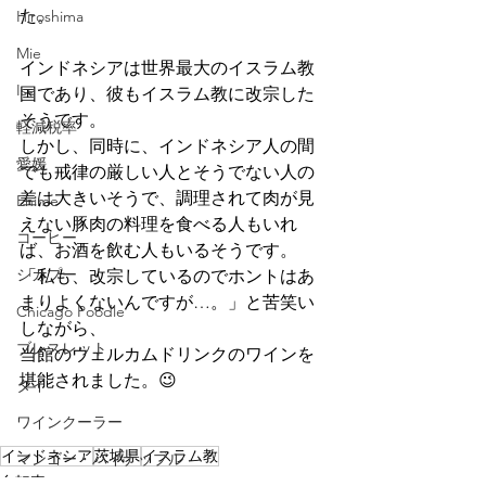
た。
Hiroshima
Mie
インドネシアは世界最大のイスラム教
Ise
国であり、彼もイスラム教に改宗した
そうです。
軽減税率
しかし、同時に、インドネシア人の間
愛媛
でも戒律の厳しい人とそうでない人の
差は大きいそうで、調理されて肉が見
Ehime
えない豚肉の料理を食べる人もいれ
コーヒー
ば、お酒を飲む人もいるそうです。
シカプー
「私も、改宗しているのでホントはあ
まりよくないんですが…。」と苦笑い
Chicago Poodle
しながら、
ブレスレット
当館のウェルカムドリンクのワインを
堪能されました。😉
タイ
ワインクーラー
インドネシア
茨城県
イスラム教
マンゴー・パイナップル
自転車