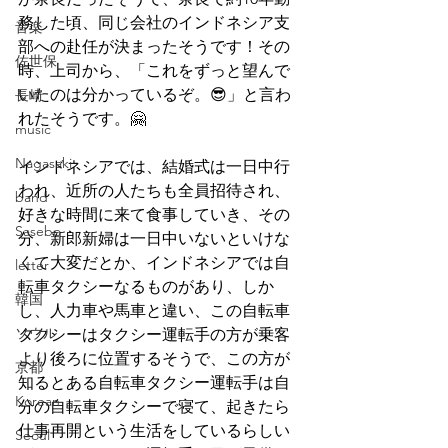
務した頃、同じ会社のインドネシア支
音楽
部への赴任が決まったそうです！その
佐世保
時、上司から、「これをずっと望んで
いたのは分かっているぞ。😎」と言わ
長崎
れたそうです。🤗
music
Nagasaki
インドネシアでは、結婚式は一日中行
われ、近所の人たちも全員招待され、
band
好きな時間に来て食事していき、その
Sasebo
分、新郎新婦は一日中いないといけな
くて大変だとか、インドネシアでは自
letter
転車タクシーなるものがあり、しか
韓国
し、人力車や馬車と違い、この自転車
ソウル
タクシーはタクシー運転手の方が乗客
より後ろに位置するそうで、この方が
京都
知るとある自転車タクシー運転手は自
Korean
分の自転車タクシーで寝て、起きたら
仕事再開という生活をしているらしい
Seoul