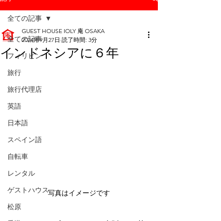
全ての記事
GUEST HOUSE IOLY 庵 OSAKA
全ての記事
2024年9月27日
読了時間: 3分
インドネシアに６年
フィリピン
旅行
旅行代理店
英語
日本語
スペイン語
自転車
レンタル
ゲストハウス
写真はイメージです
松原