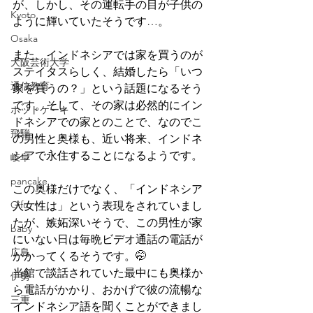
が、しかし、その運転手の目が子供の
Kyoto
ように輝いていたそうです…。
Osaka
また、インドネシアでは家を買うのが
大阪芸術大学
ステイタスらしく、結婚したら「いつ
通信教育
家を買うの？」という話題になるそう
です。そして、その家は必然的にイン
ホットケーキ
ドネシアでの家とのことで、なのでこ
飛騨
の男性と奥様も、近い将来、インドネ
シアで永住することになるようです。
岐阜
pancake
この奥様だけでなく、「インドネシア
Gifu
人女性は」という表現をされていまし
たが、嫉妬深いそうで、この男性が家
baby
にいない日は毎晩ビデオ通話の電話が
広島
かかってくるそうです。🤭
当館で談話されていた最中にも奥様か
伊勢
ら電話がかかり、おかげで彼の流暢な
三重
インドネシア語を聞くことができまし