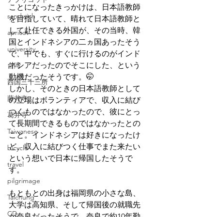
ことになったきっかけは、日本語教師
sandwich
を目指していて、晴れて日本語教師と
して赴任できる外国が、その当時、韓
apricot
国とインドネシアの二ヵ国あったそう
university
で、中でも、すぐに行けるのがインド
ネシアだったのでそこにした、という
台湾
動機だったそうです。🤭
西国三十三所
しかし、そのときの日本語教師として
藤井寺
の立場はボランティアで、収入に結び
つくものではなかったので、彼にとっ
葛井寺
て長期間できるものではなかったとの
Taiwanese
こと。インドネシアは好きになったけ
ど、収入に結びつく仕事でまた来たい
bicycle
という想いで日本に帰国したそうで
travel
す。
pilgrimage
もともとの出身は福岡県の小さな島、
Taichung
大学は高知県、そして帰国後の就職先
CD
が奈良だったそうで、奈良で約10年勤