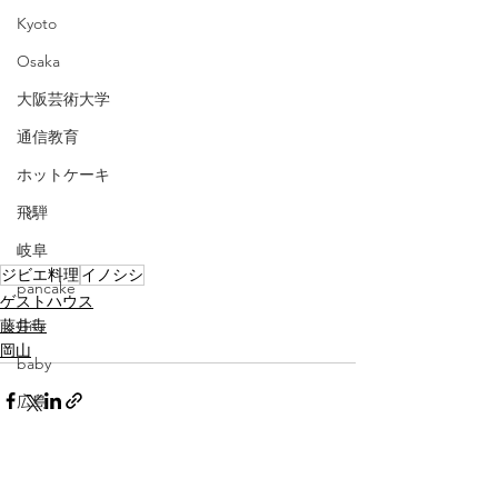
Kyoto
Osaka
大阪芸術大学
通信教育
ホットケーキ
飛騨
岐阜
ジビエ料理
イノシシ
pancake
ゲストハウス
Gifu
藤井寺
岡山
baby
広島
伊勢
三重