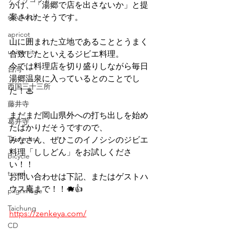
かけ、「湯郷で店を出さないか」と提
sandwich
案されたそうです。
apricot
山に囲まれた立地であることとうまく
university
合致したといえるジビエ料理。
今では料理店を切り盛りしながら毎日
台湾
湯郷温泉に入っているとのことでし
西国三十三所
た！♨
藤井寺
まだまだ岡山県外への打ち出しを始め
葛井寺
たばかりだそうですので、
Taiwanese
みなさん、ぜひこのイノシシのジビエ
料理「ししどん」をお試しくださ
bicycle
い！！
travel
お問い合わせは下記、またはゲストハ
ウス庵まで！！🐗👍
pilgrimage
Taichung
https://zenkeya.com/
CD