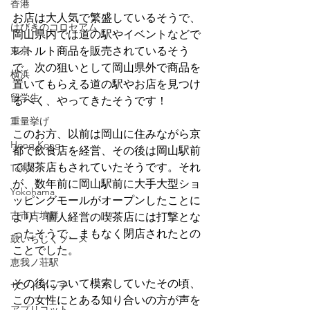
香港
お店は大人気で繁盛しているそうで、
はびきのコロセアム
岡山県内では道の駅やイベントなどで
東京
レトルト商品を販売されているそう
で、次の狙いとして岡山県外で商品を
横浜
置いてもらえる道の駅やお店を見つけ
留学生
るべく、やってきたそうです！
重量挙げ
このお方、以前は岡山に住みながら京
Hong Kong
都で飲食店を経営、その後は岡山駅前
で喫茶店もされていたそうです。それ
Tokyo
が、数年前に岡山駅前に大手大型ショ
Yokohama
ッピングモールがオープンしたことに
古市古墳群
より、個人経営の喫茶店には打撃とな
ったそうで、まもなく閉店されたとの
鼓いちじくソース
ことでした。
恵我ノ荘駅
その後について模索していたその頃、
サンドイッチ
この女性にとある知り合いの方が声を
アプリコット