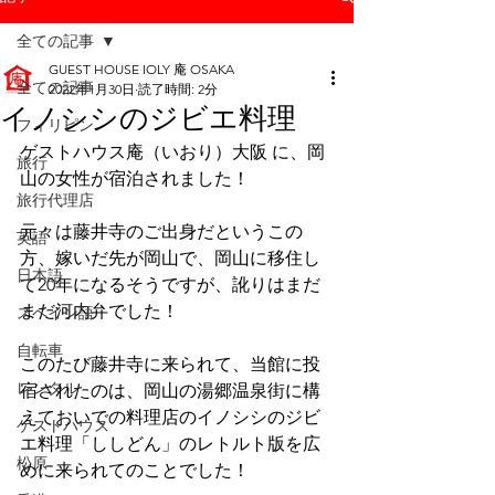
全ての記事
GUEST HOUSE IOLY 庵 OSAKA
全ての記事
2022年1月30日
読了時間: 2分
イノシシのジビエ料理
フィリピン
ゲストハウス庵（いおり）大阪 に、岡
旅行
山の女性が宿泊されました！
旅行代理店
元々は藤井寺のご出身だというこの
英語
方、嫁いだ先が岡山で、岡山に移住し
日本語
て20年になるそうですが、訛りはまだ
まだ河内弁でした！
スペイン語
自転車
このたび藤井寺に来られて、当館に投
レンタル
宿されたのは、岡山の湯郷温泉街に構
えておいでの料理店のイノシシのジビ
ゲストハウス
エ料理「ししどん」のレトルト版を広
松原
めに来られてのことでした！