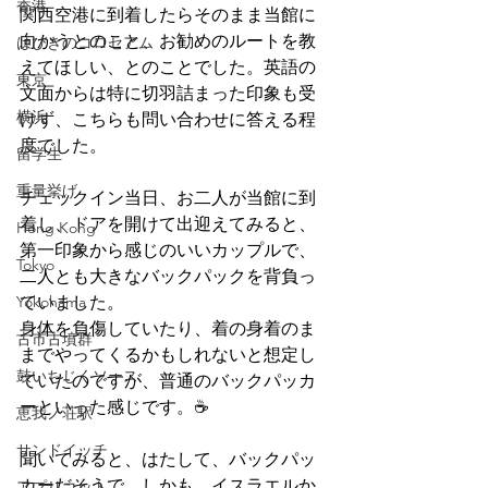
香港
関西空港に到着したらそのまま当館に
向かうとのこと、お勧めのルートを教
はびきのコロセアム
えてほしい、とのことでした。英語の
東京
文面からは特に切羽詰まった印象も受
横浜
けず、こちらも問い合わせに答える程
度でした。
留学生
重量挙げ
チェックイン当日、お二人が当館に到
着し、ドアを開けて出迎えてみると、
Hong Kong
第一印象から感じのいいカップルで、
Tokyo
二人とも大きなバックパックを背負っ
Yokohama
ていました。
身体を負傷していたり、着の身着のま
古市古墳群
までやってくるかもしれないと想定し
鼓いちじくソース
ていたのですが、普通のバックパッカ
ーといった感じです。☕
恵我ノ荘駅
サンドイッチ
聞いてみると、はたして、バックパッ
カーだそうで、しかも、イスラエルか
アプリコット