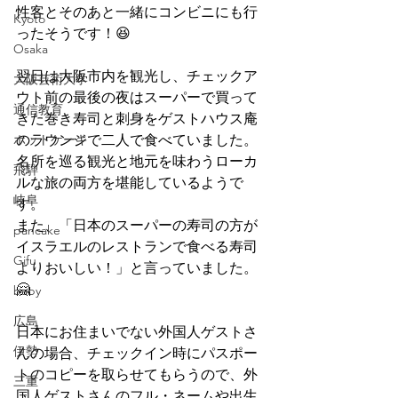
性客とそのあと一緒にコンビニにも行
Kyoto
ったそうです！😆
Osaka
翌日は大阪市内を観光し、チェックア
大阪芸術大学
ウト前の最後の夜はスーパーで買って
通信教育
きた巻き寿司と刺身をゲストハウス庵
ホットケーキ
のラウンジで二人で食べていました。
名所を巡る観光と地元を味わうローカ
飛騨
ルな旅の両方を堪能しているようで
岐阜
す。
また、「日本のスーパーの寿司の方が
pancake
イスラエルのレストランで食べる寿司
Gifu
よりおいしい！」と言っていました。
🤗
baby
広島
日本にお住まいでない外国人ゲストさ
伊勢
んの場合、チェックイン時にパスポー
トのコピーを取らせてもらうので、外
三重
国人ゲストさんのフル・ネームや出生