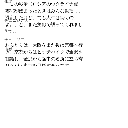
柏原
「この戦争（ロシアのウクライナ侵
コスプレ
攻）が始まったときはみんな動揺し、
混乱したけど、でも人生は続くの
チュニジア人
よ。」と、また笑顔で語ってくれまし
Thai
た…。
チュニジア
おふたりは、大阪を出た後は京都へ行
山梨
き、京都からはヒッチハイクで金沢を
目指し、金沢から途中の名所に立ち寄
千葉
りながら東京を目指すそうです。
キン肉マン
バイク
岡山
大阪