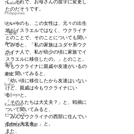
く、それで、お母さんの苗字に変更し
Thailand
たのだそうです。
Philippines
bracelet
というのも、この女性は、元々の出生
地がイスラエルではなく、ウクライナ
二世帯
とのことで、そのことについても聞い
赤ちゃん
てみると、「私の家族はユダヤ系ウク
ライナ人で、私が幼少の頃に家族でイ
石川
スラエルに移住したの。」とのこと。
金沢
今もウクライナに親戚や友達がいるの
かと聞いてみると、
家族
「幼い頃に移住したから友達はいない
baby
けど、親戚は今もウクライナにい
Ishikawa
る。」と。
「その人たちは大丈夫？」と、戦禍に
Kanazawa
ついて聞いてみると、
ビートルズ
「みんなウクライナの西部に住んでい
るから大丈夫。」と。
百舌鳥古市古墳群
また、