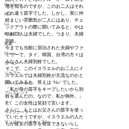
Hiroshima
地を知るのですが、このお二人はそれ
ぞれ違う苗字でした。しかし、実に仲
Mie
睦まじい雰囲気が二人にはあり、チェ
Ise
ックアウトの際に聞いてみると、やは
軽減税率
りお二人は夫婦でした。つまり、夫婦
別姓。
愛媛
今までも当館に宿泊された夫婦やファ
Ehime
ミリーで、タイ、韓国、台湾の方々は
みなさん夫婦別姓でした。
コーヒー
そこで、このイスラエルのお二人にイ
シカプー
スラエルでは夫婦別姓が主流なのかと
聞いてみると、答えは 'No' でした。
Chicago Poodle
「私が母の苗字をキープしたいから別
ブレスレット
姓を選んだの。なので、私が例外。」
タイ
と、この女性は笑顔で言います。
さらに、もとはお父さんの苗字を使っ
ワインクーラー
ていたそうですが、イスラエルの人た
マンゴー・パイナップル
ちが彼女の苗字を発音できないらし