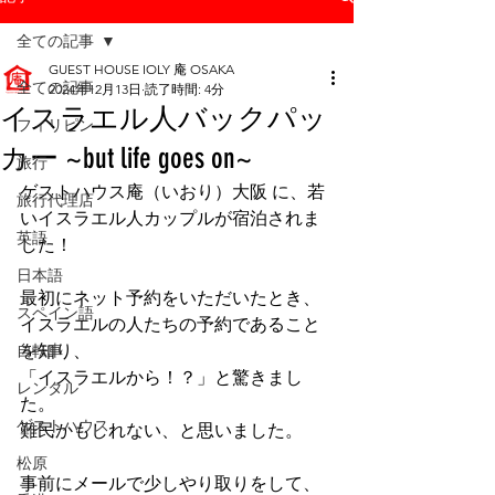
全ての記事
GUEST HOUSE IOLY 庵 OSAKA
全ての記事
2024年12月13日
読了時間: 4分
イスラエル人バックパッ
フィリピン
カー ~but life goes on~
旅行
ゲストハウス庵（いおり）大阪 に、若
旅行代理店
いイスラエル人カップルが宿泊されま
英語
した！
日本語
最初にネット予約をいただいたとき、
スペイン語
イスラエルの人たちの予約であること
自転車
を知り、
「イスラエルから！？」と驚きまし
レンタル
た。
ゲストハウス
難民かもしれない、と思いました。
松原
事前にメールで少しやり取りをして、