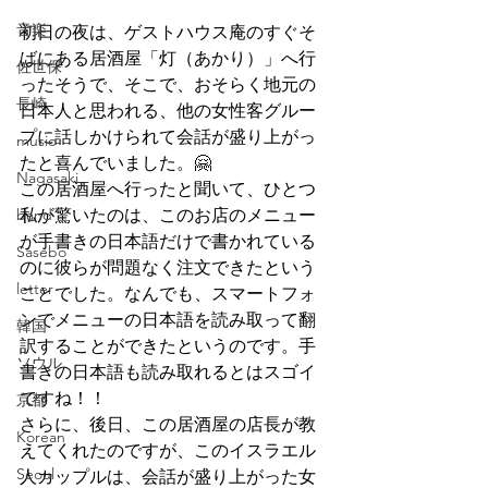
音楽
初日の夜は、ゲストハウス庵のすぐそ
ばにある居酒屋「灯（あかり）」へ行
佐世保
ったそうで、そこで、おそらく地元の
長崎
日本人と思われる、他の女性客グルー
プに話しかけられて会話が盛り上がっ
music
たと喜んでいました。🤗
Nagasaki
この居酒屋へ行ったと聞いて、ひとつ
band
私が驚いたのは、このお店のメニュー
が手書きの日本語だけで書かれている
Sasebo
のに彼らが問題なく注文できたという
letter
ことでした。なんでも、スマートフォ
ンでメニューの日本語を読み取って翻
韓国
訳することができたというのです。手
ソウル
書きの日本語も読み取れるとはスゴイ
ですね！！
京都
さらに、後日、この居酒屋の店長が教
Korean
えてくれたのですが、このイスラエル
Seoul
人カップルは、会話が盛り上がった女