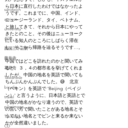
ら日本に直行したわけではなかったよ
sandwich
うです。これまでに、中国、インド、
apricot
ニュージーランド、タイ、ベトナム、
と旅してきて、それから日本にやって
university
きたとのこと。その後はニューヨーク
台湾
にいる知人のところにしばらく滞在
し、そこから帰路を辿るそうです…。
西国三十三所
藤井寺
中国ではどこを訪れたのかと聞いてみ
葛井寺
ると、３，４の都市名を挙げてくれま
したが、中国の地名を英語で聞いても
Taiwanese
ちんぷんかんぷんでした。😅　北京
bicycle
（ペキン）を英語で 'Beijing（ベイジ
ン）' と言うように、日本語と英語とで
travel
中国の地名がかなり違うので、英語で
pilgrimage
の言い方で聞いたことがある地名とそ
うでない地名とでピンと来るか来ない
Taichung
かが全然違いました。
CD