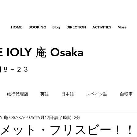
HOME
BOOKING
Blog
DIRECTION
ACTIVITIES
More
 IOLY 庵 Osaka
目８－２３
旅行代理店
英語
日本語
スペイン語
自転車
LY 庵 OSAKA
2025年9月12日
読了時間: 2分
はびきのコロセアム
東京
横浜
留学生
重量
メット・フリスビー！！