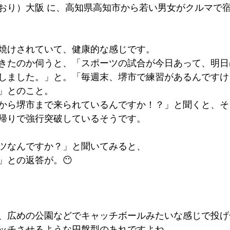
おり）大阪 に、高知県高知市から若い男女がクルマで
墳群
鼓いちじくソース
恵我ノ荘駅
サンドイッチ
焼けされていて、健康的な感じです。
ity
台湾
西国三十三所
藤井寺
きたのか伺うと、「スポーツの試合が今日あって、明日
しました。」と。「毎週末、堺市で練習があるんですけ
」とのこと。
から堺市まで来られているんですか！？」と聞くと、そ
帰りで強行突破しているそうです。
ツなんですか？」と聞いてみると、
」との返答が。😶
、広めの公園などでキャッチボールみたいな感じで投げ
ッチさせるような円盤型のあれですよね。