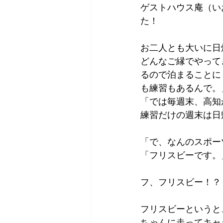
ゲストハウス庵（い
Tokyo
Yokohama
古市古
た！
お二人とも大いに日
sandwich
apricot
univers
どんなご縁でやって
るので泊まることに
も練習もあるんで。
「では毎週末、高知
練習だけの週末は日
「で、なんのスポー
「フリスビーです。
フ、フリスビー！？
フリスビーというと
ちゃんに走ってキャ