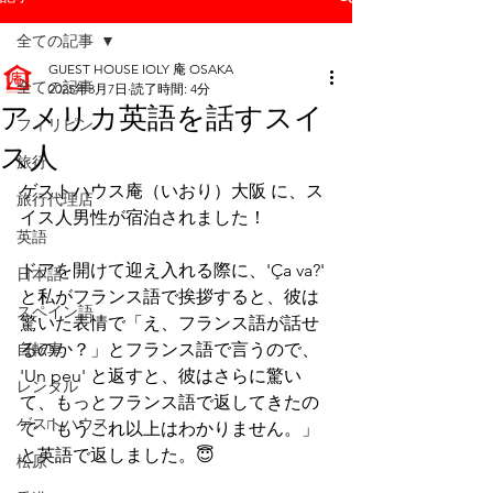
全ての記事
GUEST HOUSE IOLY 庵 OSAKA
全ての記事
2025年3月7日
読了時間: 4分
アメリカ英語を話すスイ
フィリピン
ス人
旅行
ゲストハウス庵（いおり）大阪 に、ス
旅行代理店
イス人男性が宿泊されました！
英語
ドアを開けて迎え入れる際に、'Ça va?' 
日本語
と私がフランス語で挨拶すると、彼は
スペイン語
驚いた表情で「え、フランス語が話せ
自転車
るのか？」とフランス語で言うので、 
'Un peu' と返すと、彼はさらに驚い
レンタル
て、もっとフランス語で返してきたの
ゲストハウス
で「もうこれ以上はわかりません。」
と英語で返しました。😇
松原