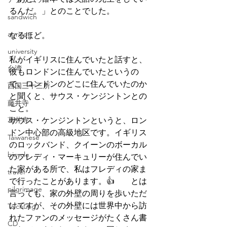
るんだ。」とのことでした。
sandwich
apricot
なるほど。
university
私がイギリスに住んでいたと話すと、
台湾
彼もロンドンに住んでいたというの
で、ロンドンのどこに住んでいたのか
西国三十三所
と聞くと、サウス・ケンジントンとの
藤井寺
こと。
葛井寺
サウス・ケンジントンというと、ロン
ドン中心部の高級地区です。イギリス
Taiwanese
のロックバンド、クイーンのボーカル
bicycle
のフレディ・マーキュリーが住んでい
た家がある所で、私はフレディの家ま
travel
で行ったことがあります。👍	とは
pilgrimage
言っても、家の外壁の周りを歩いただ
けですが、その外壁には世界中から訪
Taichung
れたファンのメッセージがたくさん書
CD