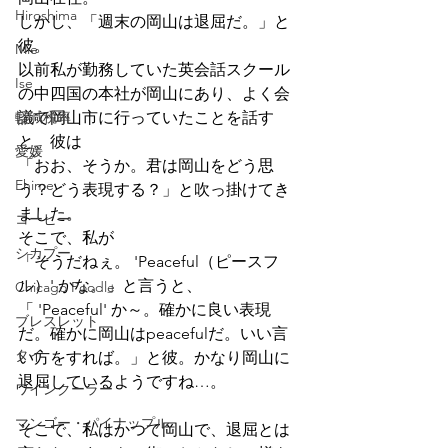
Hiroshima
しかし、「週末の岡山は退屈だ。」と
彼。
Mie
以前私が勤務していた英会話スクール
Ise
の中四国の本社が岡山にあり、よく会
軽減税率
議で岡山市に行っていたことを話す
と、彼は
愛媛
「おお、そうか。君は岡山をどう思
Ehime
う？どう表現する？」と吹っ掛けてき
ました。
コーヒー
そこで、私が
シカプー
「そうだねぇ。 'Peaceful（ピースフ
ル）' かな。」と言うと、
Chicago Poodle
「 'Peaceful' か～。確かに良い表現
ブレスレット
だ。確かに岡山はpeacefulだ。いい言
タイ
い方をすれば。」と彼。かなり岡山に
退屈しているようですね…。
ワインクーラー
マンゴー・パイナップル
そこで、私はかつて岡山で、退屈とは