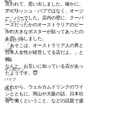
柏原
言われて、思い出しました。確かに、
コスプレ
アイリッシュ・パブではなく、オージ
ー・バーでした。店内の壁に、クーパ
チュニジア人
ーズだったかのオーストラリアのビー
Thai
ルの大きなポスターが貼ってあったの
を思い出しました。
チュニジア
「あそこは、オーストラリア人の男と
山梨
日本人女性が経営してる店だよ。」と
彼。
千葉
なんと、お互いに知っている店があっ
キン肉マン
たようです。😇
バイク
それから、ウェルカムドリンクのワイ
岡山
ンとともに、岡山や大阪の話、日本社
大阪
会で働くということ、などの話題で盛
り上がりました～🍷