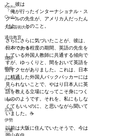
と、彼は
Kyoto
「俺が行ったインターナショナル・ス
Osaka
クールの先生が、アメリカ人だったん
だよ。」とのこと。
大阪芸術大学
通信教育
さらにさらに気づいたことが、彼は、
ホットケーキ
日本である程度の期間、英語の先生を
している外国人教師に共通する傾向で
飛騨
すが、ゆっくりと、間をおいて英語を
岐阜
話すクセがありました。これは、日本
に精通した外国人バックパッカーには
pancake
見られないことで、やはり日本人に英
Gifu
語を教える立場になってこそ身につく
もののようです。それを、私にもしな
baby
くてもいいのに、と思いながら聞いて
広島
いました。☕
伊勢
以前は大阪に住んでいたそうで、今は
三重
岡山在住。