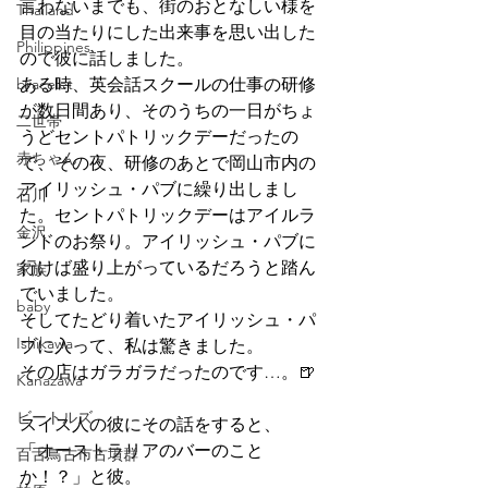
言わないまでも、街のおとなしい様を
Thailand
目の当たりにした出来事を思い出した
Philippines
ので彼に話しました。
bracelet
ある時、英会話スクールの仕事の研修
が数日間あり、そのうちの一日がちょ
二世帯
うどセントパトリックデーだったの
赤ちゃん
で、その夜、研修のあとで岡山市内の
アイリッシュ・パブに繰り出しまし
石川
た。セントパトリックデーはアイルラ
金沢
ンドのお祭り。アイリッシュ・パブに
行けば盛り上がっているだろうと踏ん
家族
でいました。
baby
そしてたどり着いたアイリッシュ・パ
Ishikawa
ブに入って、私は驚きました。
その店はガラガラだったのです…。🍺
Kanazawa
ビートルズ
スイス人の彼にその話をすると、
「オーストラリアのバーのこと
百舌鳥古市古墳群
か！？」と彼。