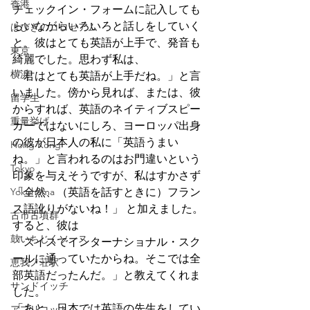
香港
チェックイン・フォームに記入しても
らいながらいろいろと話しをしていく
はびきのコロセアム
と、彼はとても英語が上手で、発音も
東京
綺麗でした。思わず私は、
横浜
「君はとても英語が上手だね。」と言
いました。傍から見れば、または、彼
留学生
からすれば、英語のネイティブスピー
重量挙げ
カーではないにしろ、ヨーロッパ出身
の彼が日本人の私に「英語うまい
Hong Kong
ね。」と言われるのはお門違いという
Tokyo
印象を与えそうですが、私はすかさず
Yokohama
「全然、（英語を話すときに）フラン
ス語訛りがないね！」 と加えました。
古市古墳群
すると、彼は
鼓いちじくソース
「スイスでインターナショナル・スク
ールに通っていたからね。そこでは全
恵我ノ荘駅
部英語だったんだ。」と教えてくれま
サンドイッチ
した。
「あと、日本では英語の先生をしてい
アプリコット