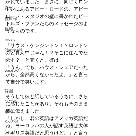
かれていました。まさに、同じくロン
音楽
ドンにあるアビー・ロードの、アビー
ロード・スタジオの壁に書かれたビー
佐世保
トルズ・ファンたちのメッセージのよ
長崎
うなものです。
music
「サウス・ケンジントン！？ロンドン
Nagasaki
のど真ん中じゃん！？そこに住んでた
band
の！？」と聞くと、彼は
「うん、でも、ハウス・シェアだった
Sasebo
から、全然高くなかったよ。」と言っ
letter
て自分で笑います。
韓国
そうして彼と話しているうちに、さら
ソウル
に感じたことがあり、それもそのまま
彼に伝えました。
京都
「しかし、君の英語はアメリカ英語だ
Korean
ね。ヨーロッパの人が話す英語は大体
Seoul
イギリス英語だと思うけど。」と言う