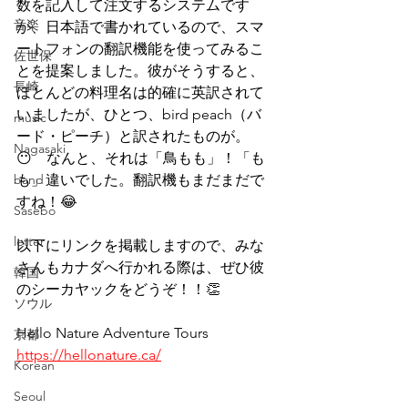
数を記入して注文するシステムです
音楽
が、日本語で書かれているので、スマ
ートフォンの翻訳機能を使ってみるこ
佐世保
とを提案しました。彼がそうすると、
長崎
ほとんどの料理名は的確に英訳されて
いましたが、ひとつ、bird peach（バ
music
ード・ピーチ）と訳されたものが。
Nagasaki
😶　なんと、それは「鳥もも」！「も
band
も」違いでした。翻訳機もまだまだで
すね！😂
Sasebo
letter
以下にリンクを掲載しますので、みな
さんもカナダへ行かれる際は、ぜひ彼
韓国
のシーカヤックをどうぞ！！👏
ソウル
Hello Nature Adventure Tours
京都
https://hellonature.ca/
Korean
Seoul