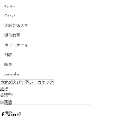
Kyoto
Osaka
大阪芸術大学
通信教育
ホットケーキ
飛騨
岐阜
pancake
カナダ
えびす亭
シーカヤック
Gifu
旅行
baby
英語
日本語
広島
伊勢
三重