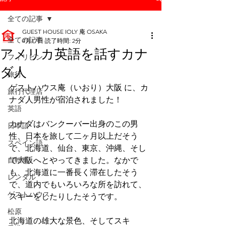
全ての記事
GUEST HOUSE IOLY 庵 OSAKA
全ての記事
4月17日
読了時間: 2分
アメリカ英語を話すカナ
フィリピン
ダ人
旅行
ゲストハウス庵（いおり）大阪 に、カ
旅行代理店
ナダ人男性が宿泊されました！
英語
カナダはバンクーバー出身のこの男
日本語
性、日本を旅して二ヶ月以上だそう
スペイン語
で、北海道、仙台、東京、沖縄、そし
自転車
て大阪へとやってきました。なかで
も、北海道に一番長く滞在したそう
レンタル
で、道内でもいろいろな所を訪れて、
ゲストハウス
スキーをしたりしたそうです。
松原
北海道の雄大な景色、そしてスキ