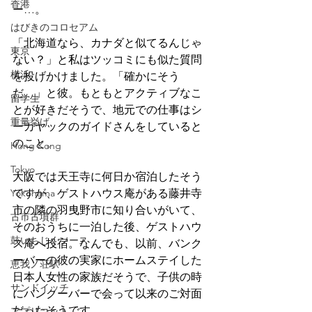
香港
ー…。
はびきのコロセアム
「北海道なら、カナダと似てるんじゃ
東京
ない？」と私はツッコミにも似た質問
横浜
を投げかけました。「確かにそう
だ。」と彼。もともとアクティブなこ
留学生
とが好きだそうで、地元での仕事はシ
重量挙げ
ーカヤックのガイドさんをしていると
のこと。
Hong Kong
Tokyo
大阪では天王寺に何日か宿泊したそう
Yokohama
ですが、ゲストハウス庵がある藤井寺
市の隣の羽曳野市に知り合いがいて、
古市古墳群
そのおうちに一泊した後、ゲストハウ
鼓いちじくソース
ス庵へ投宿。なんでも、以前、バンク
ーバーの彼の実家にホームステイした
恵我ノ荘駅
日本人女性の家族だそうで、子供の時
サンドイッチ
にバンクーバーで会って以来のご対面
だったそうです。
アプリコット