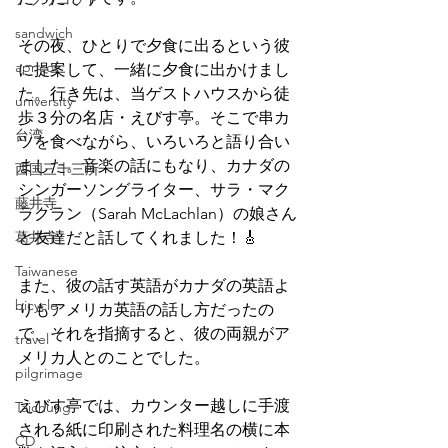
sandwich
その夜、ひとりで夕食に出るという彼
apricot
に提案して、一緒に夕食に出かけまし
た。行き先は、当ゲストハウスから徒
university
歩３分の名店・えびす亭。そこで串カ
台湾
ツを食べながら、いろいろと語り合い
ました。音楽の話にもなり、カナダの
西国三十三所
シンガーソングライター、サラ・マク
藤井寺
ラクラン（Sarah McLachlan）の娘さん
葛井寺
と友達だと話してくれました！🎸
Taiwanese
また、彼の話す英語がカナダの英語よ
bicycle
りもアメリカ英語の話し方だったの
で、それを指摘すると、彼の両親がア
travel
メリカ人とのことでした。
pilgrimage
えびす亭では、カウンター越しに手渡
Taichung
される紙に印刷された料理名の横に本
CD