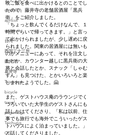
晩ご飯を食べに出かけるとのことでし
sandwich
たので、藤井寺の老舗居酒屋「黒兵
衛」をご紹介しました。
apricot
「ちょっと飲んでくるだけなんで、１
university
時間ぐらいで帰ってきます。」と言っ
て出かけられましたが、少し遅めに戻
台湾
られました。関東の居酒屋には無いも
西国三十三所
のがメニューにあって、それを注文し
たとか、カウンター越しに黒兵衛の大
藤井寺
将と会話したとか、スナック「しゃむ
葛井寺
すん」も見つけた、とかいろいろと楽
Taiwanese
しまれたようでした。🤗
bicycle
また、ゲストハウス庵のラウンジでく
travel
つろいでいた大学生のゲストさんにも
話しかけてくださり、「私は以前、仕
pilgrimage
事でも旅行でも海外でこういったゲス
Taichung
トハウスによく泊まっていました。」
CD
と話してくださりました。