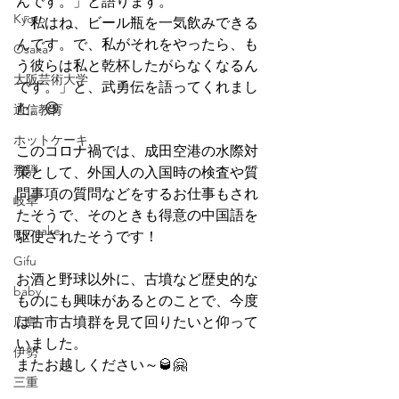
んです。」と語ります。
Kyoto
「私はね、ビール瓶を一気飲みできる
んです。で、私がそれをやったら、も
Osaka
う彼らは私と乾杯したがらなくなるん
大阪芸術大学
です。」と、武勇伝を語ってくれまし
た。😆
通信教育
ホットケーキ
このコロナ禍では、成田空港の水際対
飛騨
策として、外国人の入国時の検査や質
問事項の質問などをするお仕事もされ
岐阜
たそうで、そのときも得意の中国語を
pancake
駆使されたそうです！
Gifu
お酒と野球以外に、古墳など歴史的な
baby
ものにも興味があるとのことで、今度
広島
は古市古墳群を見て回りたいと仰って
いました。
伊勢
またお越しください～🥃🤗
三重