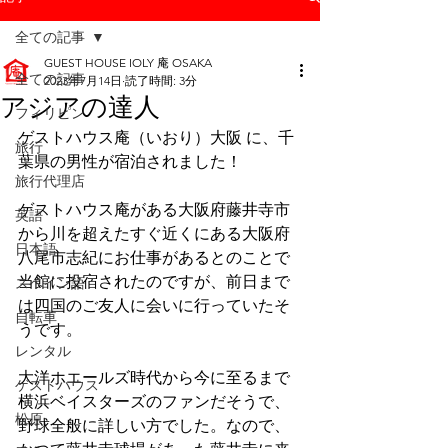
全ての記事
GUEST HOUSE IOLY 庵 OSAKA
全ての記事
2023年7月14日
読了時間: 3分
アジアの達人
フィリピン
ゲストハウス庵（いおり）大阪 に、千
旅行
葉県の男性が宿泊されました！
旅行代理店
ゲストハウス庵がある大阪府藤井寺市
英語
から川を超えたすぐ近くにある大阪府
日本語
八尾市志紀にお仕事があるとのことで
当館に投宿されたのですが、前日まで
スペイン語
は四国のご友人に会いに行っていたそ
自転車
うです。
レンタル
大洋ホエールズ時代から今に至るまで
ゲストハウス
横浜ベイスターズのファンだそうで、
松原
野球全般に詳しい方でした。なので、