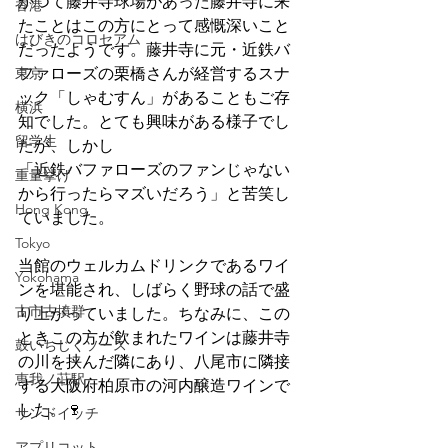
かつて藤井寺球場があった藤井寺に来
香港
たことはこの方にとって感慨深いこと
はびきのコロセアム
だったようです。藤井寺に元・近鉄バ
東京
ファローズの栗橋さんが経営するスナ
ック「しゃむすん」があることもご存
横浜
知でした。とても興味がある様子でし
留学生
たが、しかし
「近鉄バファローズのファンじゃない
重量挙げ
から行ったらマズいだろう」と苦笑し
Hong Kong
ていました。
Tokyo
当館のウェルカムドリンクであるワイ
Yokohama
ンを堪能され、しばらく野球の話で盛
古市古墳群
り上がっていました。ちなみに、この
ときこの方が飲まれたワインは藤井寺
鼓いちじくソース
の川を挟んだ隣にあり、八尾市に隣接
恵我ノ荘駅
する大阪府柏原市の河内醸造ワインで
した。🍷
サンドイッチ
アプリコット