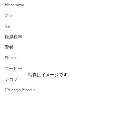
Hiroshima
Mie
Ise
軽減税率
愛媛
Ehime
コーヒー
写真はイメージです。
シカプー
Chicago Poodle
ブレスレット
英語
タイ
旅行
ワインクーラー
Hong Kong
マンゴー・パイナップル