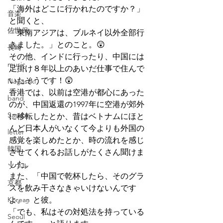
「海外はどこに行かれたのですか？」
音楽
と聞くと、
佐世保
「東南アジアは、ブルネイ以外全部行
きました。」とのこと。😲
長崎
その他、インドに行ったり、中国には
music
足掛け８年以上のあいだ仕事で住んで
いたそうです！😲
Nagasaki
香港では、以前は空港が都心にあった
band
のが、中国返還の1997年に空港が郊外
Sasebo
に移転したとか、昔はベトナムにほと
んど日本人がいなくて今よりも外国の
letter
感覚を楽しめたとか、時の流れを感じ
韓国
させてくれるお話しがたくさん聞けま
した。
ソウル
また、「中国で乾杯したら、そのグラ
京都
スを飲み干さなきゃいけないんです
Korean
よ。」と彼。
「でも、私はその対処法を持っている
Seoul