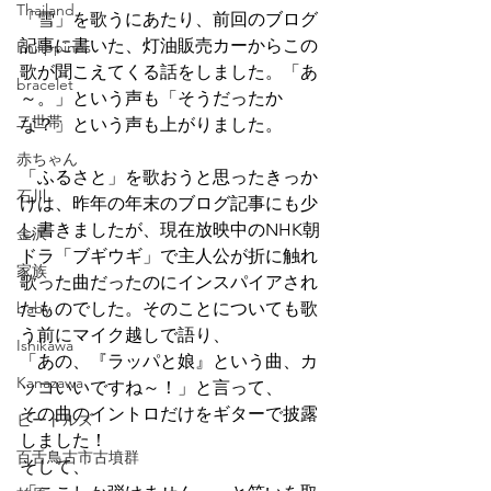
Thailand
「雪」を歌うにあたり、前回のブログ
記事に書いた、灯油販売カーからこの
Philippines
歌が聞こえてくる話をしました。「あ
bracelet
～。」という声も「そうだったか
二世帯
な？」という声も上がりました。
赤ちゃん
「ふるさと」を歌おうと思ったきっか
石川
けは、昨年の年末のブログ記事にも少
し書きましたが、現在放映中のNHK朝
金沢
ドラ「ブギウギ」で主人公が折に触れ
家族
歌った曲だったのにインスパイアされ
baby
たものでした。そのことについても歌
う前にマイク越しで語り、
Ishikawa
「あの、『ラッパと娘』という曲、カ
Kanazawa
ッコいいですね～！」と言って、
その曲のイントロだけをギターで披露
ビートルズ
しました！
百舌鳥古市古墳群
そして、