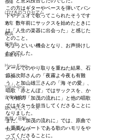
う、と意気投合したのでした。
香港
この方はギターやベースを弾いてバン
はびきのコロセアム
ドやデュオで歌ってこられたそうです
東京
が、数年前にサックスを始めたときに
は「人生の楽器に出会った」と感じた
横浜
とのこと。
留学生
ちょうどいい機会となり、お声掛けし
たのでした。
重量挙げ
Hong Kong
メールでのやり取りを重ねた結果、石
原裕次郎さんの「夜霧よ今夜も有難
Tokyo
う」と加山雄三さんの「海 その愛」、
Yokohama
唱歌「赤とんぼ」ではサックスを、か
古市古墳群
ぐや姫の「加茂の流れに」と他の唱歌
ではギターを担当してくださることに
鼓いちじくソース
なりました。
恵我ノ荘駅
また、「加茂の流れに」では、原曲で
も重要なパートである歌のハモリをや
サンドイッチ
ってくださることに。
アプリコット