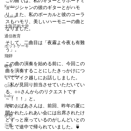
この曲では、私のギターとサポートミ
Kyoto
ュージシャンの彼のギターとがハモ
リ、また、私のボーカルと彼のコーラ
Osaka
スもハモリ、美しいハーモニーの曲と
大阪芸術大学
なりました。
通信教育
そして、二曲目は「夜霧よ今夜も有難
ホットケーキ
う」。
飛騨
この曲の演奏を始める前に、今回この
岐阜
曲を演奏することにしたきっかけにつ
pancake
いてマイク越しにお話ししました。
「私が見回り担当させていただいてい
Gifu
る、○○さんからのリクエストです
baby
～！！！」と。
広島
そのおばあさんは、前回、昨年の夏に
開かれたふれあい会には出席されたけ
伊勢
どずっと座っているのがしんどいとの
三重
ことで途中で帰られていました。🍵