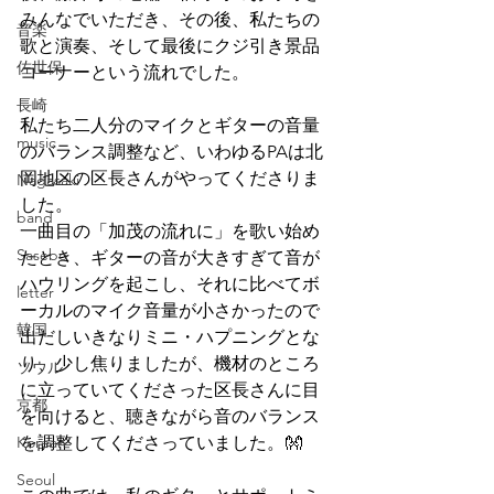
みんなでいただき、その後、私たちの
音楽
歌と演奏、そして最後にクジ引き景品
佐世保
コーナーという流れでした。
長崎
私たち二人分のマイクとギターの音量
music
のバランス調整など、いわゆるPAは北
岡地区の区長さんがやってくださりま
Nagasaki
した。
band
一曲目の「加茂の流れに」を歌い始め
Sasebo
たとき、ギターの音が大きすぎて音が
ハウリングを起こし、それに比べてボ
letter
ーカルのマイク音量が小さかったので
韓国
出だしいきなりミニ・ハプニングとな
り、少し焦りましたが、機材のところ
ソウル
に立っていてくださった区長さんに目
京都
を向けると、聴きながら音のバランス
Korean
を調整してくださっていました。👐
Seoul