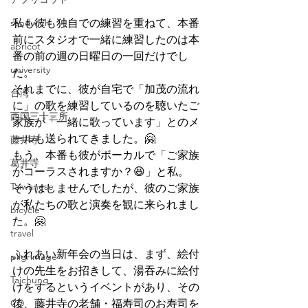
sandwich
私も彼も独自での練習を重ねて、本番
前にスタジオで一緒に練習したのは本
apricot
番の前の週の日曜日の一回だけでし
university
た。
それまでに、彼が自宅で「加茂の流れ
台湾
に」の歌を練習しているのを聴いたご
西国三十三所
家族が「一緒に歌っています」とのメ
ールも送られてきました。🤗
藤井寺
もう、本番も彼がボーカルで「ご家族
葛井寺
がコーラスされますか？😆」と私。
Taiwanese
そうはしませんでしたが、彼のご家族
が私たちの歌と演奏を観に来られまし
bicycle
た。🤗
travel
ふれあい新年会の当日は、まず、絵付
pilgrimage
けの先生をお招きして、湯吞みに絵付
Taichung
けをするというイベントがあり、その
CD
後、藤井寺の老舗・福寿司のお寿司を