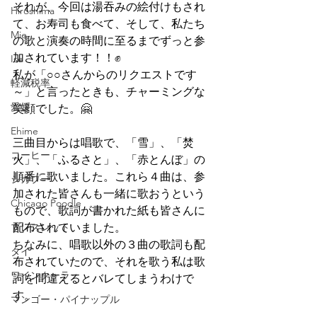
それが、今回は湯吞みの絵付けもされ
Hiroshima
て、お寿司も食べて、そして、私たち
Mie
の歌と演奏の時間に至るまでずっと参
加されています！！✊
Ise
私が「○○さんからのリクエストです
軽減税率
～」と言ったときも、チャーミングな
愛媛
笑顔でした。🤗
Ehime
三曲目からは唱歌で、「雪」、「焚
コーヒー
火」、「ふるさと」、「赤とんぼ」の
順番に歌いました。これら４曲は、参
シカプー
加された皆さんも一緒に歌おうという
Chicago Poodle
もので、歌詞が書かれた紙も皆さんに
ブレスレット
配布されていました。
ちなみに、唱歌以外の３曲の歌詞も配
タイ
布されていたので、それを歌う私は歌
ワインクーラー
詞を間違えるとバレてしまうわけで
す。
マンゴー・パイナップル