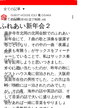
全ての記事
GUEST HOUSE IOLY 庵 OSAKA
全ての記事
2024年2月9日
読了時間: 6分
ふれあい新年会２
フィリピン
藤井寺市北岡の北岡会館でのふれあい
旅行
新年会にて、７曲の歌と演奏を披露す
旅行代理店
ることになり、その中の一曲「夜霧よ
今夜も有難う」がサックスをフィーチ
英語
ャーしていることで、私はサックス奏
日本語
者を起用しようと思いつきました。
すぐに思い当たったのが、昨年の秋に
スペイン語
ゲストハウス庵に宿泊された、大阪府
自転車
箕面市在住の男性でした。この方は当
レンタル
時、当館には一泊されたのみでした
が、その夜、海外の話や英語の話、そ
ゲストハウス
して音楽の話で大いに盛り上がり、機
松原
会があれば一緒に音楽をやりましょ