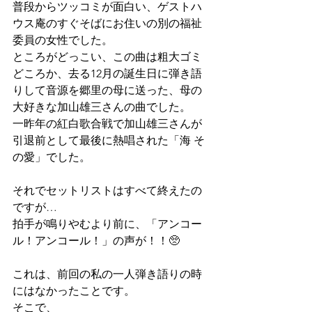
普段からツッコミが面白い、ゲストハ
ウス庵のすぐそばにお住いの別の福祉
委員の女性でした。
ところがどっこい、この曲は粗大ゴミ
どころか、去る12月の誕生日に弾き語
りして音源を郷里の母に送った、母の
大好きな加山雄三さんの曲でした。
一昨年の紅白歌合戦で加山雄三さんが
引退前として最後に熱唱された「海 そ
の愛」でした。
それでセットリストはすべて終えたの
ですが…
拍手が鳴りやむより前に、「アンコー
ル！アンコール！」の声が！！🥺
これは、前回の私の一人弾き語りの時
にはなかったことです。
そこで、