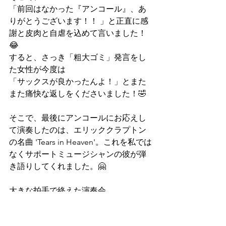
「前回はなかった『アンコール』、あ
りがとうございます！！ 」と正直に感
謝と皮肉と自虐を込めて言いました！
😂
すると、さっき「粗大ゴミ」発言をし
た女性が今度は
「サックスが良かったんよ！」とまた
また痛快な返しをくださいました！🤣
そこで、最後にアンコールにお応えし
て演奏したのは、エリッククラプトン
の名曲 'Tears in Heaven'。これを私では
なくサポートミュージシャンの彼が弾
き語りしてくれました。🤗
大きな拍手で終えた演奏会。
石原裕次郎をリクエストしてくれたお
ばあさんも今回は最後までおられまし