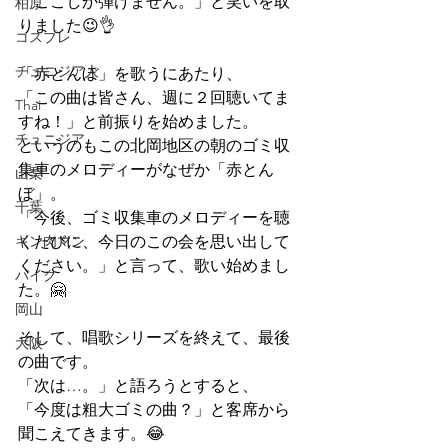
「ここしか弾けません。」と笑いを取
柏原
りました😉👌
コスプレ
チュニジア人
「赤とんぼ」を歌うにあたり、
「この曲は皆さん、週に２回聴いてま
Thai
すね！」と前振りを始めました。
チュニジア
というのもこの北岡地区の朝のゴミ収
集車のメロディーがなぜか「赤とん
山梨
ぼ」。
千葉
「今後、ゴミ収集車のメロディーを聴
キン肉マン
くたびに、今日のこの会を思い出して
ください。」と言って、歌い始めまし
バイク
た。🤗
岡山
そして、唱歌シリーズを終えて、最後
大阪
の曲です。
「次は…。」と語ろうとすると、
「今度は粗大ゴミの曲？」と客席から
聞こえてきます。😂