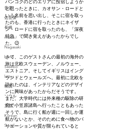
バンコクのどのエリアに投宿しようか
音楽
と思ったときに、カオサン・ロードと
いう名前を思い出し、そこに宿を取っ
佐世保
たのも、香港に行ったときにネイザ
長崎
ン・ロードに宿を取ったのも、「深夜
特急」で聞き覚えがあったからでし
music
た。😉
Nagasaki
band
さて、このゲストさんの最初の海外の
旅は北欧スウェーデン、ノルウェー、
Sasebo
エストニア。そしてイギリスはイング
letter
ランドとウェールズへ。最初に北欧を
訪れたのは、インテリアなどのデザイ
韓国
ンに興味があったからだそうです。
ソウル
また、大学時代には外来種の駆除の研
究で小笠原諸島へ行ったこともあった
京都
そうで、島に行く船が週に一回しか運
Korean
航がないとか、そのために食べ物のバ
Seoul
リエーションや質が限られていると