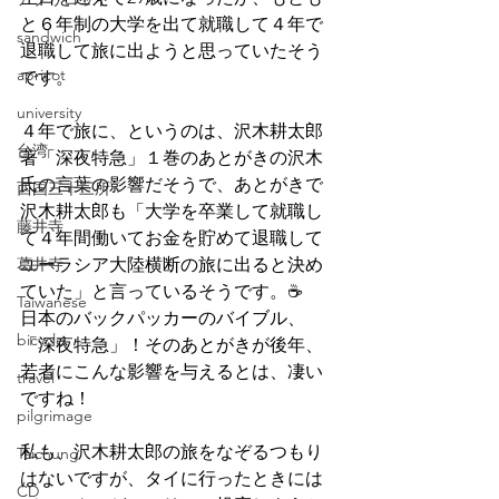
と６年制の大学を出て就職して４年で
sandwich
退職して旅に出ようと思っていたそう
apricot
です。
university
４年で旅に、というのは、沢木耕太郎
台湾
著「深夜特急」１巻のあとがきの沢木
氏の言葉の影響だそうで、あとがきで
西国三十三所
沢木耕太郎も「大学を卒業して就職し
藤井寺
て４年間働いてお金を貯めて退職して
葛井寺
ユーラシア大陸横断の旅に出ると決め
ていた」と言っているそうです。☕
Taiwanese
日本のバックパッカーのバイブル、
bicycle
「深夜特急」！そのあとがきが後年、
若者にこんな影響を与えるとは、凄い
travel
ですね！
pilgrimage
私も、沢木耕太郎の旅をなぞるつもり
Taichung
はないですが、タイに行ったときには
CD