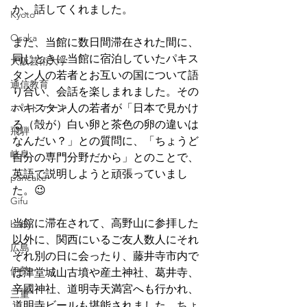
か、話してくれました。
Kyoto
Osaka
また、当館に数日間滞在された間に、
同じときに当館に宿泊していたパキス
大阪芸術大学
タン人の若者とお互いの国について語
通信教育
り合い、会話を楽しまれました。その
ホットケーキ
パキスタン人の若者が「日本で見かけ
る（殻が）白い卵と茶色の卵の違いは
飛騨
なんだい？」との質問に、「ちょうど
岐阜
自分の専門分野だから」とのことで、
英語で説明しようと頑張っていまし
pancake
た。😉
Gifu
当館に滞在されて、高野山に参拝した
baby
以外に、関西にいるご友人数人にそれ
広島
ぞれ別の日に会ったり、藤井寺市内で
伊勢
は津堂城山古墳や産土神社、葛井寺、
辛國神社、道明寺天満宮へも行かれ、
三重
道明寺ビールも堪能されました。ちょ