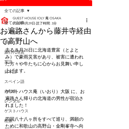
全ての記事
GUEST HOUSE IOLY 庵 OSAKA
全ての記事
2025年8月29日
読了時間: 3分
お遍路さんから藤井寺経由
フィリピン
で高野山へ
旅行
去る８月26日に北海道豊富（とよと
旅行代理店
み）で豪雨災害があり、被害に遭われ
英語
た方々や牛たちに心からお見舞い申し
上げます。
日本語
スペイン語
自転車
ゲストハウス庵（いおり）大阪 に、お
遍路さん帰りの北海道の男性が宿泊さ
レンタル
れました！
ゲストハウス
四国八十八ヶ所をすべて巡り、満願の
松原
ために和歌山の高野山・金剛峯寺へ向