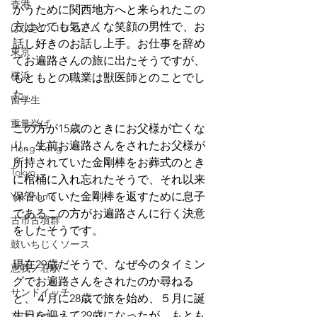
香港
かうために関西地方へと来られたこの
方はとても気さくな笑顔の男性で、お
はびきのコロセアム
話し好きのお話し上手。お仕事を辞め
東京
てお遍路さんの旅に出たそうですが、
横浜
もともとの職業は獣医師とのことでし
た。
留学生
重量挙げ
この方が15歳のときにお父様が亡くな
り、生前お遍路さんをされたお父様が
Hong Kong
所持されていた金剛棒をお葬式のとき
Tokyo
に棺桶に入れ忘れたそうで、それ以来
Yokohama
保管していた金剛棒を返すために息子
であるこの方がお遍路さんに行く決意
古市古墳群
をしたそうです。
鼓いちじくソース
現在29歳だそうで、なぜ今のタイミン
恵我ノ荘駅
グでお遍路さんをされたのか尋ねる
サンドイッチ
と、４月に28歳で旅を始め、５月に誕
生日を迎えて29歳になったが、もとも
アプリコット