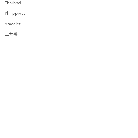
Thailand
Philippines
bracelet
二世帯
赤ちゃん
石川
金沢
家族
深夜特急
豪雨被害
豪雨災害
災害支援
豊富町
baby
旅行
英語
Ishikawa
藤井寺
Kanazawa
ビートルズ
百舌鳥古市古墳群