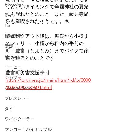
Hiroshima
うどいいタイミングで辛國神社の夏祭
りも観れたとのこと。また、藤井寺温
Mie
泉も満喫されたそうです。♨
Ise
軽減税率
チェックアウト後は、舞鶴から小樽ま
でフェリー、小樽から稚内の手前の
愛媛
町・豊富（とよとみ）までバイクで家
Ehime
路を辿るとのことです。
コーヒー
豊富町災害支援寄付
シカプー
https://prtimes.jp/main/html/rd/p/0000
00005.000165503.html
Chicago Poodle
ブレスレット
タイ
ワインクーラー
マンゴー・パイナップル