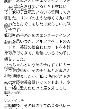
また、お母さんがチェックイン・フォ
香港
ームに記入されているときも横にい
はびきのコロセアム
て、女の子は私にいろいろ質問してき
東京
ました。リンゴのような赤くて丸い頬
っぺたとおでこをした可愛らしい元気
横浜
な子です。
留学生
私はその子のためのエンターテインメ
ントを思いつき、アルファベットのカ
重量挙げ
ードと、英語の絵合わせカードを本館
Hong Kong
から持ってきて、別館にいるその子に
渡しました。
Tokyo
いっちゃんというその子はすぐにカー
Yokohama
ドで遊び始め、その子と私とお母さん
古市古墳群
とで遊びましたが、私は他のゲストさ
んの対応や英会話レッスンもあり、少
鼓いちじくソース
し一緒に遊んだだけで席を外しまし
恵我ノ荘駅
た。
サンドイッチ
二時間後、その日の全ての英会話レッ
アプリコット