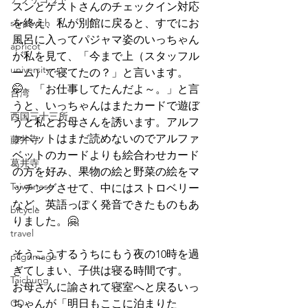
スンとゲストさんのチェックイン対応
sandwich
を終え、私が別館に戻ると、すでにお
風呂に入ってパジャマ姿のいっちゃん
apricot
が私を見て、「今まで上（スタッフル
university
ーム）で寝てたの？」と言います。
🤭　「お仕事してたんだよ～。」と言
台湾
うと、いっちゃんはまたカードで遊ぼ
西国三十三所
うと私とお母さんを誘います。アルフ
ァベットはまだ読めないのでアルファ
藤井寺
ベットのカードよりも絵合わせカード
葛井寺
の方を好み、果物の絵と野菜の絵をマ
Taiwanese
ッチングさせて、中にはストロベリー
など、英語っぽく発音できたものもあ
bicycle
りました。🤗
travel
そうこうするうちにもう夜の10時を過
pilgrimage
ぎてしまい、子供は寝る時間です。
Taichung
お母さんに諭されて寝室へと戻るいっ
CD
ちゃんが「明日もここに泊まりた