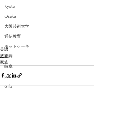
Kyoto
Osaka
大阪芸術大学
通信教育
ホットケーキ
英語
旅行
飛騨
家族
岐阜
pancake
Gifu
baby
広島
すべて表示
最新記事
伊勢
三重