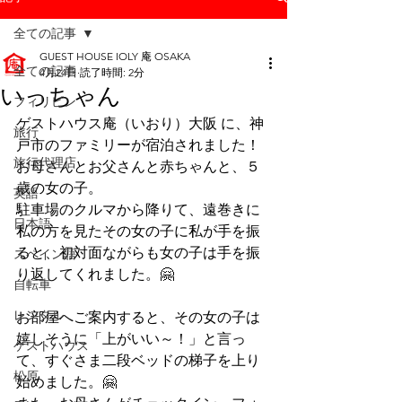
全ての記事
GUEST HOUSE IOLY 庵 OSAKA
全ての記事
4月24日
読了時間: 2分
いっちゃん
フィリピン
ゲストハウス庵（いおり）大阪 に、神
旅行
戸市のファミリーが宿泊されました！
旅行代理店
お母さんとお父さんと赤ちゃんと、５
歳の女の子。
英語
駐車場のクルマから降りて、遠巻きに
日本語
私の方を見たその女の子に私が手を振
ると、初対面ながらも女の子は手を振
スペイン語
り返してくれました。🤗
自転車
レンタル
お部屋へご案内すると、その女の子は
嬉しそうに「上がいい～！」と言っ
ゲストハウス
て、すぐさま二段ベッドの梯子を上り
松原
始めました。🤗