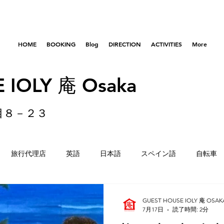
HOME
BOOKING
Blog
DIRECTION
ACTIVITIES
More
 IOLY 庵 Osaka
目８－２３
旅行代理店
英語
日本語
スペイン語
自転車
はびきのコロセアム
東京
横浜
留学生
重量
GUEST HOUSE IOLY 庵 OSAK
7月17日
読了時間: 2分