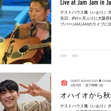
Live at Jam Jam in Ju
墳群
鼓いちじくソース
恵我ノ荘駅
サンドイッチ
ゲストハウス庵（いおり）大
先日、約4ヶ月ぶりに大阪府
ブバーJAMJAMのライブに
ity
台湾
西国三十三所
藤井寺
さんたちは、かぐや姫、玉
トニー・ヒューストンなど
ジナルを弾き語りする若者
爆発していました。 私は、マー
Going On', ボブ・ディランの 'J
トルズの 'A Day in the Li
ル曲を披露しました。 197
ゲイの 'What's Going
た反戦歌で、私は四年前の2022年
GUEST HOUSE IOLY 庵 OSAK
Ukraine（ウクライナの
5月29日
読了時間: 2分
ストハウス庵の近くの古民
オハイオから秋
ライブを敢行したときにも同
現在、世界情勢は一向にい
ゲストハウス庵（いおり）大
えません