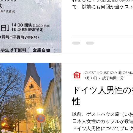
トリーとされていて、今回
て、以前にも何回か当ゲス
ぐや姫の曲ばかりをされる
が、約１年半ぶりに来られた
通機関で来られていたのが
し。 「明日、広島に行く用
くださり、当館に以前宿泊
とを思い出しました。 とい
楽を専攻されていて、地元
で、歌を通して被爆地長崎
を発信されているとのことで
唱団とも交流があるそうで
GUEST HOUSE IOLY 庵 OSAK
長崎で公演されるとのこと
1月30日
読了時間: 3分
習をまず長崎で一回、そし
ドイツ人男性の
という段取りだそうです。 
会館ホールにて。 ぜひどう
性
以前、ゲストハウス庵（いお
日本人女性のカップルが数
ドイツ人男性についてブログ