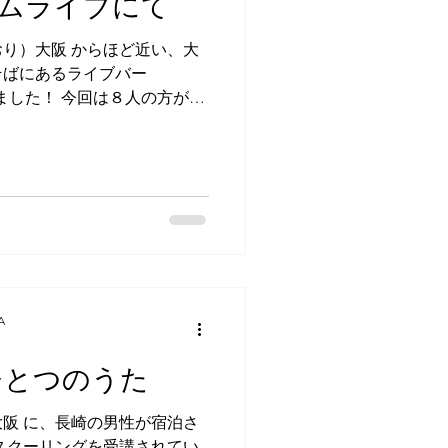
ムライブにて
です。 五島列島と聞いて、
ありますか？」と尋ねると、
り）大阪 からほど近い、大
言ってくださいながら、しか
そばにあるライブバー
りながら隠れキリシタンがい
しました！ 今回は８人の方が出
す。...
語りをされました。 そのう
はウクレレを弾きながらの歌
弾き語りをされる方は二年前
イブに出演されていた女性で、
をウクレレの弾き語りで歌っ
のでした。 その方が、今回
の「教訓Ⅰ」でした。 「命
から命を捨てないようにね」
さい にげなさい かくれな
A
まさに今の世界情勢にピッタ
れたのは1971年のことです
ひとつのうた
ま通じるメッセージですね。
1月と私が出演したときにも
阪 に、長崎の男性が宿泊さ
、毎回かぐや姫の曲をレパー
スクーリングを受講されてい