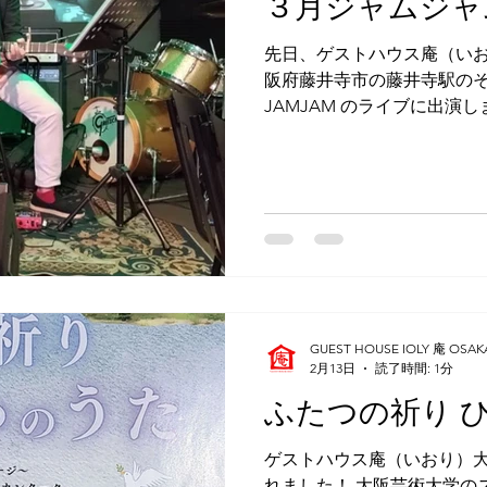
３月ジャムジャ
（うくじま）のご出身だそう
「隠れキリシタンの教会が
先日、ゲストハウス庵（いお
「よくご存じですね！」と
阪府藤井寺市の藤井寺駅の
し、宇久島は五島列島にあ
JAMJAM のライブに出演
なかったし、教会もないそうで
演され、みなさん一人で弾き
ち７人はギター、おひとり
唱でした。 このウクレレの
にも同じJAMJAMでのラ
その時はブルーハーツの曲
たのがとても印象に残ったも
１曲目に歌われたのが香川良
はひとつ 人生は１回 だ
「青くなって しりごみな
GUEST HOUSE IOLY 庵 OSAK
さい」 と歌うその言葉は、
2月13日
読了時間: 1分
リでした…。 この曲が発表さ
ふたつの祈り 
が、現在の社会にもそのま
また、今年の１月、去年の1
ゲストハウス庵（いおり）大
出演されていた別の男性は
れました！ 大阪芸術大学の