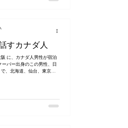
で予定があるわけではないよ
に行く。」とのことだったの
阪名物串カツが食べられるお
た。 約２時間後、食事に出
A
ッスンをしていましたが、そ
 'Hi! Good luck!
話すカナダ人
' と声をかけてくださいまし
帰ってきた彼女は、「とてもい
阪 に、カナダ人男性が宿泊
ってくれ、料理が美味しかっ
クーバー出身のこの男性、日
日本人のファミリー客に話し
うで、北海道、仙台、東京、
でも、そのファミリーは大阪
てきました。なかでも、北海
で、でもえびす亭の串カツが
で、道内でもいろいろな所を
そうです。 北海道の雄大な
北海道なら、カナダと似てる
コミにも似た質問を投げかけ
」と彼。もともとアクティブ
での仕事はシ ーカヤックの
と。 大阪では天王寺に何日