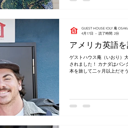
の日の藤井寺、または大阪
うで、「あとでご飯を食べ
で、当館からほど近い、大
店・えびす亭をお勧めしまし
GUEST HOUSE IOLY 庵 OSAK
かけるときに私は英会話レ
4月17日
読了時間: 2分
のとき受講していた中学生の女の子に
アメリカ英語を
（こんにちは！頑張って！）
た。🤗 数時間後、笑顔で
ゲストハウス庵（いおり）大
いオススメだった！」と言
されました！ カナダはバン
ただけでなく、そこにいた
本を旅して二ヶ月以上だそ
かけられたそうです！ なん
沖縄、そして大阪へとやっ
府内北部にお住まいだそう
道に一番長く滞在したそう
一番美味しいからと、
訪れて、スキーをしたりした
景色、そしてスキー…。 「
んじゃない？」と私はツッ
ました。「確かにそうだ。
なことが好きだそうで、地元
ガイドさんをしているとのこ