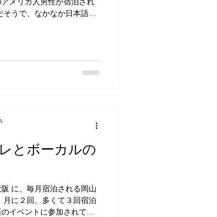
のアメリカ人男性が宿泊され
だそうで、なかなか日本語が
日本語検定３級を持っている
学校で英語の先生をしてい
など、学校以外でも英語を教
LTの仕事のみに従事している
語の特徴や弱点についてよく
た。というのも、当ゲストハ
、日本人や他のアジア人が話
ることが多い点や、日本人や
語を省いて話す傾向にあるこ
A
です！ 「東京に住んでいた
っていけるんだろうけど、秋
レとボーカルの
やっていけない。」と、秋田
た環境を活かしているように
本人の友人のそのまた友人に
友人は当ゲストハウスからク
阪 に、毎月宿泊される岡山
まいで、彼のおうちでタコ
 月に２回、多くて３回宿泊
楽のイベントに参加されてい