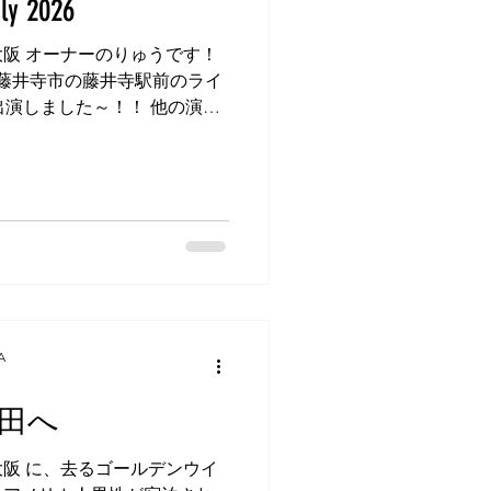
ly 2026
アプリコット
阪 オーナーのりゅうです！
藤井寺市の藤井寺駅前のライ
出演しました～！！ 他の演者
置浩二、中島みゆき、ホイッ
の曲を歌われたり、全曲オリ
がいたりと、みなさん個性が
ヴィン・ゲイの 'What's
ust Like A Woman', ビー
fe' と、'Between' というオリジナ
1年に発表されたマーヴィン・
 On' は、当時のベトナム戦争を憂い
にも Concert for
A
ためのコンサート）と銘打ってゲ
家カフェ・楽時屋さんで貸切
田へ
曲を歌いましたが、2026年
い方向へ向かっているとは言
阪 に、去るゴールデンウイ