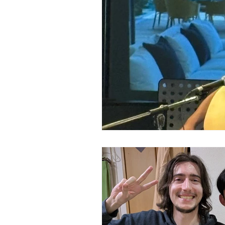
Tokyo
Yokohama
古市古
sandwich
apricot
univers