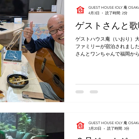
か宿泊したそうですが、ゲ
GUEST HOUSE IOLY 庵 OSAK
の隣の羽曳野市に知り合い
4月3日
読了時間: 2分
た後、ゲストハウス庵へ投
ゲストさんと歌
ーバーの彼の実家にホーム
だそうで、子供の時にバン
ゲストハウス庵（いおり）大
面だったそうです。 その夜
ファミリーが宿泊されました
彼に提案して、一緒に夕食
さんとワンちゃんで福岡か
当ゲストハウスから徒歩３
う下の娘さんの卒業式に来ら
されましたが、一泊目のチ
は下の娘さんのところに行
１階のラウンジでテレビを
いました。お酒は、パック
た！🍶 「九州（男児）だけ
ストさんのチェックインな
とが何回かあり、くつろい
てしまっていたところ、 「
GUEST HOUSE IOLY 庵 OSAK
けてくださり、それから私
3月20日
読了時間: 3分
ました。 お父さんは長崎県