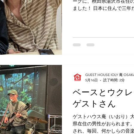
ークに、秋田県湯沢市在住
ました！ 日本に住んで三年
上手です。聞いてみると、
そうです。 秋田では公立の
て、さらに地域のお年寄り
えているそうで、いわゆるA
英語教師よりも日本人の英
理解しているのが窺えまし
ウスで会話しているうちに
す英語の語順が不正確であ
他のアジア人が主語や目的
GUEST HOUSE IOLY 庵 OSAK
となどを彼は認識していたの
5月16日
読了時間: 2分
ら日本語が話せなくてもや
ベースとウクレ
田では日本語が話せないと
在住という、自分の置かれ
ゲストさん
見受けました。✨ 秋田の日
会いに来たそうで、そのご
ゲストハウス庵（いおり）大
ルマで５分のところにお住
県在住の男性がおられます。
され、毎回、何かしらの音