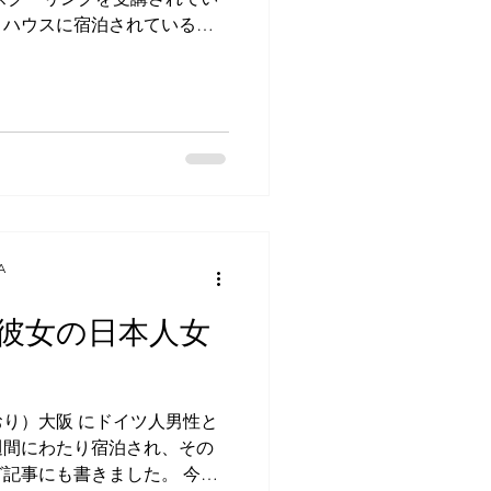
も出演されていたのでまたか
トハウスに宿泊されている方
のかと
のでした！ 今までは公共交
、今回は初めてお車でお越
事があるんです。」 と話して
されたときにお話しされたこ
うのも、大阪芸術大学では音
長崎でも声楽をされている方
から平和を訴えるメッセージ
す。 同じテーマで広島の合
、前回は広島で公演、今回は
A
。今回の公演のための合同練
てこれから広島で一回行う、
彼女の日本人女
2月22日の日曜日、長崎市平和
ぞ！！
り）大阪 にドイツ人男性と
週間にわたり宿泊され、その
記事にも書きました。 今回