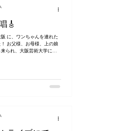
ストハウス庵がある藤井寺市
A
がいて、そのおうちに一泊し
宿。なんでも、以前、バンク
唱🎸
ステイした日本人女性の家族
クーバーで会って以来のご対
阪 に、ワンちゃんを連れた
、ひとりで夕食に出るという
！ お父様、お母様、上の娘
に出かけました。行き先は、
ら来られ、大阪芸術大学に通
分の名店・えびす亭。そ
れたとのことでした。 二泊
ェックイン後、他のみなさん
って、お父さんだけが当館の
観てお酒を飲んでくつろいで
の焼酎を持参されていまし
ん。」とご本人。 私が他のゲ
どでラウンジを出入りするこ
でいるお父さんの邪魔になっ
お忙しいですね！」と声をか
A
とお父さんとで会話が始まり
の五島列島最北端の宇久島