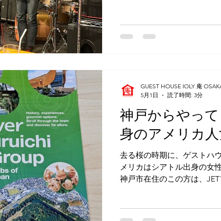
る方です。 楽器はベースと
いて、大阪府富田林市にこ
り、バンドの練習とライブ
からクルマで来られて、ゲ
富田林に向かわれるのです。
で、こうして大阪に来られ
日は広島に行っていました
GUEST HOUSE IOLY 庵 OSAK
松山に行きます。」と、常
5月1日
読了時間: 3分
また、こちらでの行先も富
神戸からやって
ベースの個人指導もされて
レレのデュオで大阪市内心
身のアメリカ人
たり、と大忙しです。 そん
12月の当ゲストハウスに来
去る桜の時期に、ゲストハウ
て、今年１月に私が出演予
メリカはシアトル出身の女性
のライブに一緒に出演してく
神戸市在住のこの方は、JE
「その日だったら観に行け
校の英語の先生をされている
ハウスへは、奈良県の吉野
した。 午後３時にはチェッ