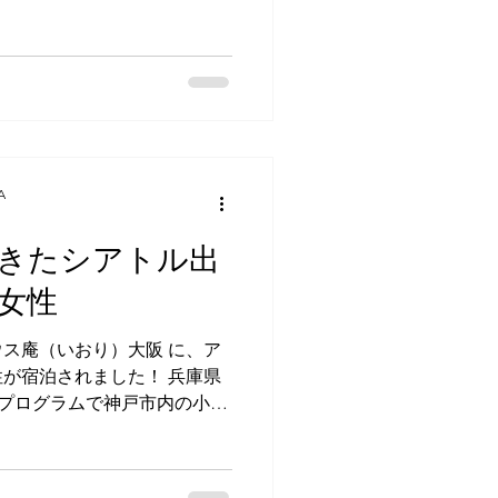
ウクレレとボーカルをされて
の方の所属するバンドがあ
のあるたびにはるばる岡山県
ストハウス庵に投宿されて、
 運輸業をされているそう
る当日も日中はお仕事で「今
。」とか、「明後日は四国の
A
に動き回っているようです。
田林だけとは限らず、奈良で
きたシアトル出
いたり、バンドとは別のウク
斎橋などでライブに出演され
女性
な大忙しの方が、去る去年の
られた際に私から声掛けし
ス庵（いおり）大阪 に、ア
定だった藤井寺ジャムジャム
が宿泊されました！ 兵庫県
ださいました。🤗 最初は
Tプログラムで神戸市内の小学
るので、行きます！」と言っ
そうです。 今回、当ゲスト
へ行く前泊として投宿されま
クインされましたが、特にこ