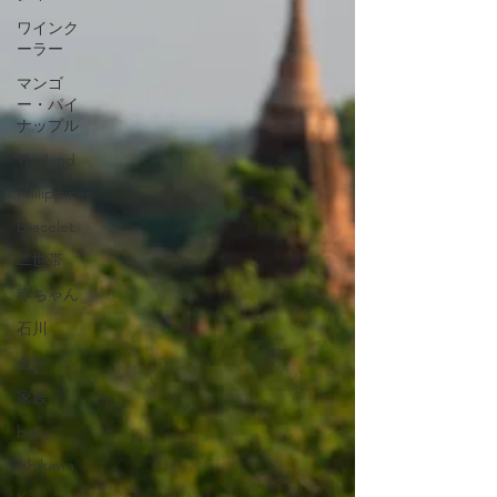
ワインク
ーラー
マンゴ
ー・パイ
ナップル
Thailand
Philippines
bracelet
二世帯
赤ちゃん
石川
金沢
家族
baby
Ishikawa