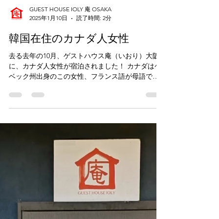
GUEST HOUSE IOLY 庵 OSAKA
2025年1月10日
読了時間: 2分
韓国在住のカナダ人女性
去る去年の10月、ゲストハウス庵（いおり）大阪
に、カナダ人女性が宿泊されました！ カナダはケ
ベック州出身のこの女性、フランス語が母語で、
そのほかに英語、スペイン語、イタリア語が話せ
るそうです。また、現在は韓国に留学していると
のことで、韓国語も話すとのこと。このたび日本
へは...