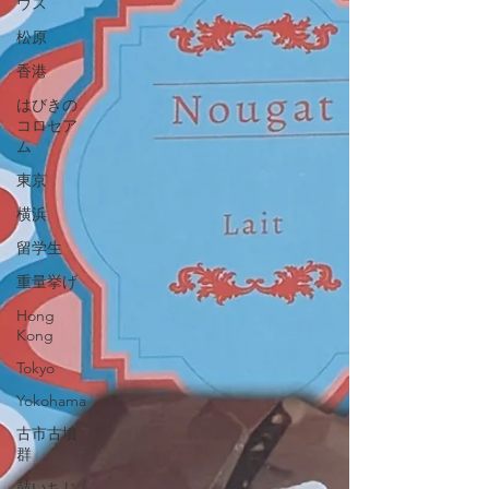
ウス
松原
香港
はびきの
コロセア
ム
東京
横浜
留学生
重量挙げ
Hong
Kong
Tokyo
Yokohama
古市古墳
群
鼓いちじ