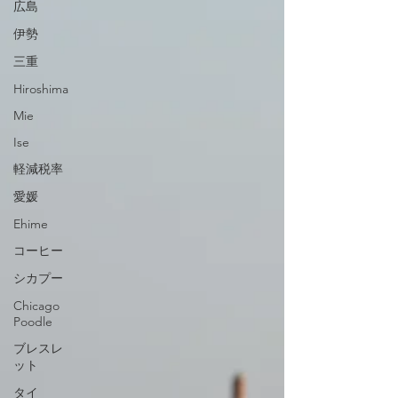
広島
やベルギーのスクールから英語で送られてきたメ
ールを私が翻訳してさしあげたりもしました。 な
伊勢
んでも、ヨーロッパ諸国の中でも、ベルギーは留
三重
学ビザが取りにくい国だそうで、必要な書類を揃
えるだけでなく、ベルギー大使館に本人と保護者
Hiroshima
の方が行く必要があり、そのために東京まで行っ
Mie
たそうです。 遠路はるばる大使館まで行ったの
に、そこの係りの人の態度が冷たくてイヤになっ
Ise
た、とはお母様の談。「こんなに大変なら留学に
軽減税率
行かせるって言わなければ良かったです…。」と
愛媛
さえおっしゃっていました…。�
Ehime
コーヒー
シカプー
Chicago
Poodle
ブレスレ
ット
タイ