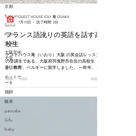
京都
Korean
Seoul
GUEST HOUSE IOLY 庵 OSAKA
Kyoto
7月10日
読了時間: 2分
Osaka
フランス語訛りの英語を話す高
大阪芸術
校生
大学
通信教育
ゲストハウス庵（いおり）大阪 の英会話レッスン
の受講生である、大阪府羽曳野市在住の高校生
ホットケ
が、昨年、ベルギーに留学しました。 一昨年、高
ーキ
校一年生の時に当英会話教室での受講を始めて、
飛騨
普段は学校の英語対策と英会話を中心に扱ってい
ましたが、昨年の6月頃から留学・ホームステイ先
岐阜
で使える英語表現などもレッスンで練習し、ま
pancake
た、保護者の方からは留学に必要な書類の英語に
Gifu
関する質問を私が受けもしました。 なかには、書
類を日本語と英語の両方で提出しなければいけな
baby
いものもあり、私がその英訳をしたり、斡旋業者