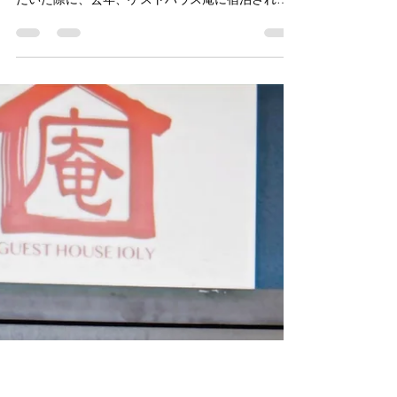
GUEST HOUSE IOLY 庵 OSAKA
2024年9月20日
読了時間: 7分
結婚パーティー
今年１月に近所の北岡会館で開催された新年食事
会での余興として歌と演奏を披露する機会をいた
だいた際に、去年、ゲストハウス庵に宿泊された
大阪府箕面市在住の男性にお声掛けして、一緒に
歌と演奏をして以来、私はギターと歌、彼は歌と
ギターとサックスで、藤井寺市の音楽カフェ
JAMJAMで...