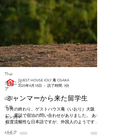
Kanazawa
ビートル
ズ
百舌鳥古
市古墳群
柏原
コスプレ
チュニジ
ア人
Thai
チュニジ
ア
山梨
千葉
GUEST HOUSE IOLY 庵 OSAKA
2025年4月18日
読了時間: 3分
キン肉マ
ン
ミャンマーから来た留学生
バイク