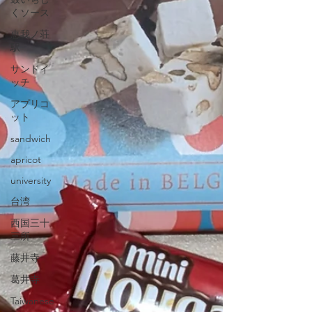
くソース
恵我ノ荘
駅
サンドイ
ッチ
アプリコ
ット
sandwich
apricot
university
台湾
西国三十
三所
藤井寺
葛井寺
Taiwanese