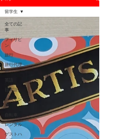
留学生
全ての記
事
フィリピ
ン
旅行
旅行代理
店
英語
日本語
スペイン
語
自転車
レンタル
ゲストハ