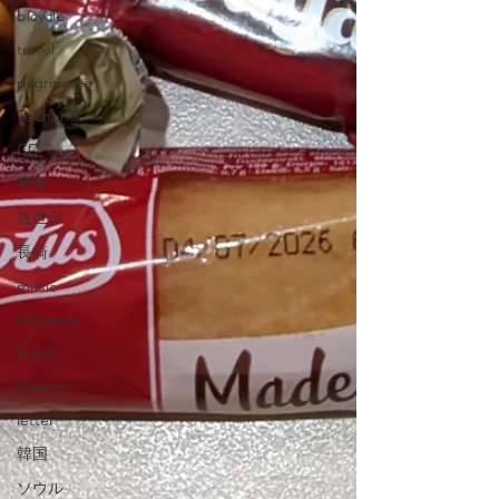
bicycle
travel
pilgrimage
Taichung
CD
音楽
佐世保
長崎
music
Nagasaki
band
Sasebo
letter
韓国
ソウル