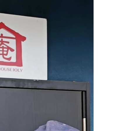
シーアン！？
とある週末に、イスラエル、フランス、韓国、中
国の人たちがゲストハウス庵（いおり）大阪 に宿
泊されました！ 中国から来られた男性は、日本語
も英語も通じず、中国語で話しかけてきます。💦
玄関のドアを開けて出迎えると、彼はスマートフ
ォンの画面に検索で当館が映っているのを私に見
せ...