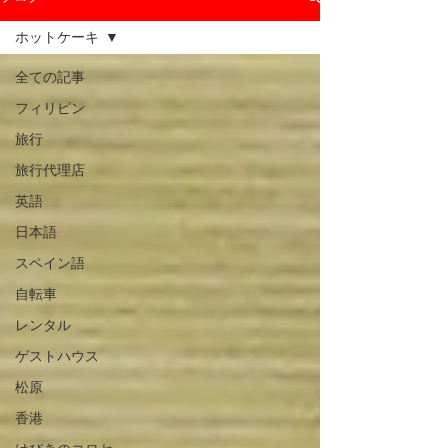
ホットケーキ
全ての記事
フィリピン
旅行
旅行代理店
英語
日本語
スペイン語
自転車
レンタル
ゲストハウス
松原
香港