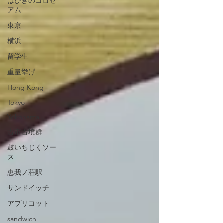
はびきのコロセ
アム
東京
横浜
留学生
重量挙げ
Hong Kong
Tokyo
Yokohama
古市古墳群
鼓いちじくソー
ス
恵我ノ荘駅
サンドイッチ
アプリコット
sandwich