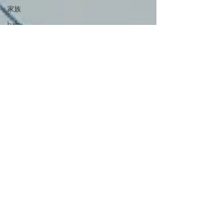
家族
baby
Ishikawa
Kanazawa
ビートルズ
百舌鳥古市古墳
群
柏原
コスプレ
チュニジア人
Thai
チュニジア
山梨
千葉
キン肉マン