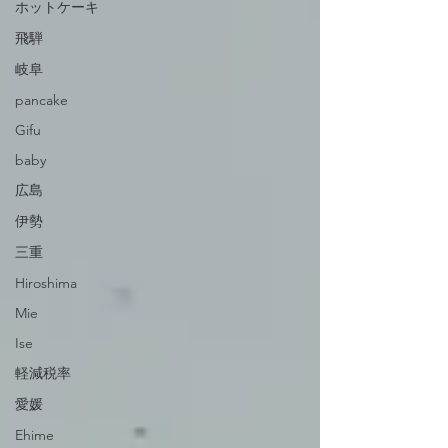
ホットケーキ
飛騨
岐阜
pancake
Gifu
baby
広島
伊勢
三重
Hiroshima
Mie
Ise
軽減税率
愛媛
Ehime