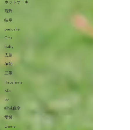
ホットケーキ
飛騨
岐阜
pancake
Gifu
baby
広島
伊勢
三重
Hiroshima
Mie
Ise
軽減税率
愛媛
Ehime