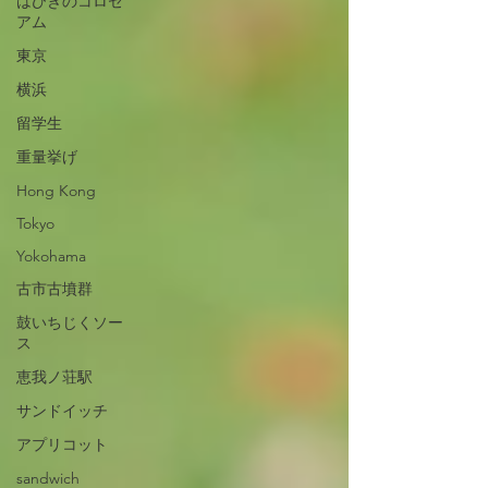
はびきのコロセ
アム
東京
横浜
留学生
重量挙げ
Hong Kong
Tokyo
Yokohama
古市古墳群
鼓いちじくソー
ス
恵我ノ荘駅
サンドイッチ
アプリコット
sandwich