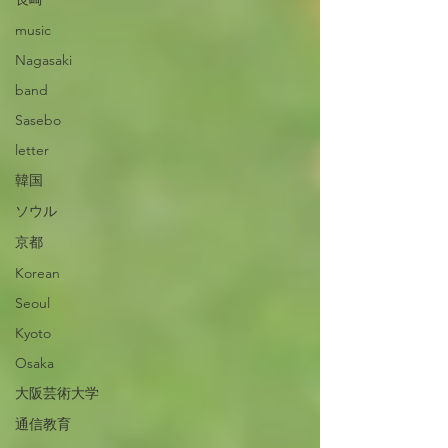
music
Nagasaki
band
Sasebo
letter
韓国
ソウル
京都
Korean
Seoul
Kyoto
Osaka
大阪芸術大学
通信教育