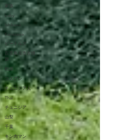
家族
baby
Ishikawa
Kanazawa
ビートルズ
百舌鳥古市古墳
群
柏原
コスプレ
チュニジア人
Thai
チュニジア
山梨
千葉
キン肉マン