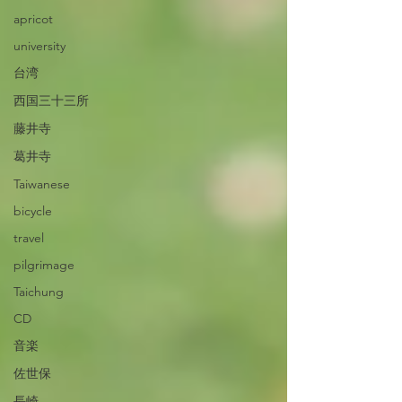
apricot
university
台湾
西国三十三所
藤井寺
葛井寺
Taiwanese
bicycle
travel
pilgrimage
Taichung
CD
音楽
佐世保
長崎