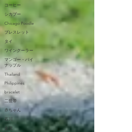
コーヒー
シカプー
Chicago Poodle
ブレスレット
タイ
ワインクーラー
マンゴー・パイ
ナップル
Thailand
Philippines
bracelet
二世帯
赤ちゃん
石川
金沢